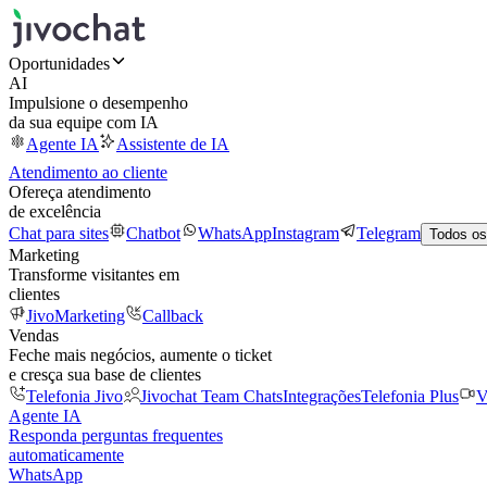
Oportunidades
AI
Impulsione o desempenho
da sua equipe com IA
Agente IA
Assistente de IA
Atendimento ao cliente
Ofereça atendimento
de excelência
Chat para sites
Chatbot
WhatsApp
Instagram
Telegram
Todos os
Marketing
Transforme visitantes em
clientes
JivoMarketing
Callback
Vendas
Feche mais negócios, aumente o ticket
e cresça sua base de clientes
Telefonia Jivo
Jivochat Team Chats
Integrações
Telefonia Plus
V
Agente IA
Responda perguntas frequentes
automaticamente
WhatsApp