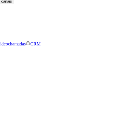
 canais
ideochamadas
CRM