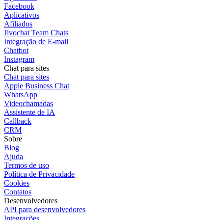
Facebook
Aplicativos
Afiliados
Jivochat Team Chats
Integração de E-mail
Chatbot
Instagram
Chat para sites
Chat para sites
Apple Business Chat
WhatsApp
Videochamadas
Assistente de IA
Callback
CRM
Sobre
Blog
Ajuda
Termos de uso
Política de Privacidade
Cookies
Contatos
Desenvolvedores
API para desenvolvedores
Integrações