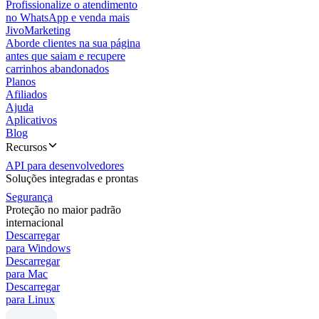
Profissionalize o atendimento
no WhatsApp e venda mais
JivoMarketing
Aborde clientes na sua página
antes que saiam e recupere
carrinhos abandonados
Planos
Afiliados
Ajuda
Aplicativos
Blog
Recursos
API para desenvolvedores
Soluções integradas e prontas
Segurança
Proteção no maior padrão
internacional
Descarregar
para Windows
Descarregar
para Mac
Descarregar
para Linux