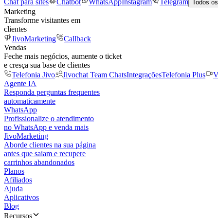
Chat para sites
Chatbot
WhatsApp
Instagram
Telegram
Todos os
Marketing
Transforme visitantes em
clientes
JivoMarketing
Callback
Vendas
Feche mais negócios, aumente o ticket
e cresça sua base de clientes
Telefonia Jivo
Jivochat Team Chats
Integrações
Telefonia Plus
V
Agente IA
Responda perguntas frequentes
automaticamente
WhatsApp
Profissionalize o atendimento
no WhatsApp e venda mais
JivoMarketing
Aborde clientes na sua página
antes que saiam e recupere
carrinhos abandonados
Planos
Afiliados
Ajuda
Aplicativos
Blog
Recursos