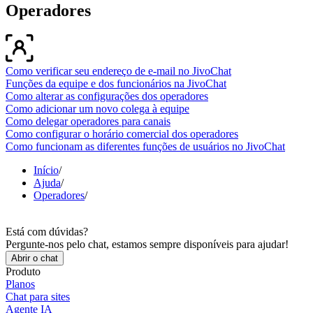
Operadores
Como verificar seu endereço de e-mail no JivoChat
Funções da equipe e dos funcionários na JivoChat
Como alterar as configurações dos operadores
Como adicionar um novo colega à equipe
Como delegar operadores para canais
Como configurar o horário comercial dos operadores
Como funcionam as diferentes funções de usuários no JivoChat
Início
/
Ajuda
/
Operadores
/
Está com dúvidas?
Pergunte-nos pelo chat, estamos sempre disponíveis para ajudar!
Abrir o chat
Produto
Planos
Chat para sites
Agente IA