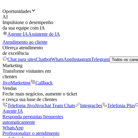
Oportunidades
AI
Impulsione o desempenho
da sua equipe com IA
Agente IA
Assistente de IA
Atendimento ao cliente
Ofereça atendimento
de excelência
Chat para sites
Chatbot
WhatsApp
Instagram
Telegram
Todos os cana
Marketing
Transforme visitantes em
clientes
JivoMarketing
Callback
Vendas
Feche mais negócios, aumente o ticket
e cresça sua base de clientes
Telefonia Jivo
Jivochat Team Chats
Integrações
Telefonia Plus
Agente IA
Responda perguntas frequentes
automaticamente
WhatsApp
Profissionalize o atendimento