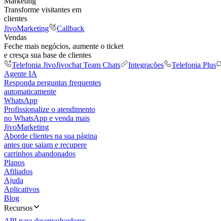
Marketing
Transforme visitantes em
clientes
JivoMarketing
Callback
Vendas
Feche mais negócios, aumente o ticket
e cresça sua base de clientes
Telefonia Jivo
Jivochat Team Chats
Integrações
Telefonia Plus
Agente IA
Responda perguntas frequentes
automaticamente
WhatsApp
Profissionalize o atendimento
no WhatsApp e venda mais
JivoMarketing
Aborde clientes na sua página
antes que saiam e recupere
carrinhos abandonados
Planos
Afiliados
Ajuda
Aplicativos
Blog
Recursos
API para desenvolvedores