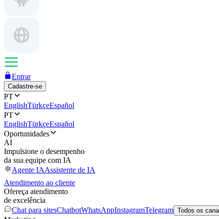
Entrar
Cadastre-se
PT
English
Türkçe
Español
PT
English
Türkçe
Español
Oportunidades
AI
Impulsione o desempenho
da sua equipe com IA
Agente IA
Assistente de IA
Atendimento ao cliente
Ofereça atendimento
de excelência
Chat para sites
Chatbot
WhatsApp
Instagram
Telegram
Todos os cana