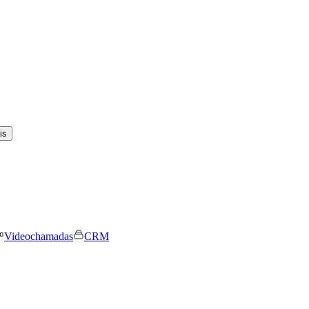
is
Videochamadas
CRM