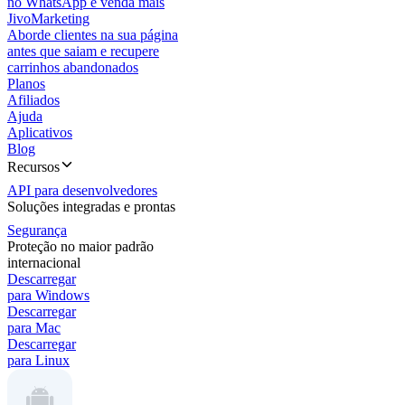
no WhatsApp e venda mais
JivoMarketing
Aborde clientes na sua página
antes que saiam e recupere
carrinhos abandonados
Planos
Afiliados
Ajuda
Aplicativos
Blog
Recursos
API para desenvolvedores
Soluções integradas e prontas
Segurança
Proteção no maior padrão
internacional
Descarregar
para Windows
Descarregar
para Mac
Descarregar
para Linux