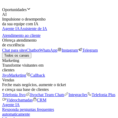
Oportunidades
AI
Impulsione o desempenho
da sua equipe com IA
Agente IA
Assistente de IA
Atendimento ao cliente
Ofereça atendimento
de excelência
Chat para sites
Chatbot
WhatsApp
Instagram
Telegram
Todos os canais
Marketing
Transforme visitantes em
clientes
JivoMarketing
Callback
Vendas
Feche mais negócios, aumente o ticket
e cresça sua base de clientes
Telefonia Jivo
Jivochat Team Chats
Integrações
Telefonia Plus
Videochamadas
CRM
Agente IA
Responda perguntas frequentes
automaticamente