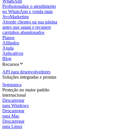
WhatsApp
Profissionalize o atendimento
no WhatsApp e venda mais
JivoMarketing
Aborde clientes na sua página
antes que saiam e recupere
carrinhos abandonados
Planos
Afiliados
Ajuda
Aplicativos
Blog
Recursos
API para desenvolvedores
Soluções integradas e prontas
Segurança
Proteção no maior padrão
internacional
Descarregar
para Windows
Descarregar
para Mac
Descarregar
para Linux