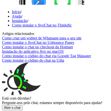
Início
/
Ajuda
/
Instalação
/
Como instalar o JivoChat no Thinkific
Artigos relacionados
Como criar um widget de Whatsapp para o seu site
Como instalar o JivoChat no Unbounce Pages
Como instalar o chat no checkout da Hotmart
Instalação do aplicativo Jivo no macOS
Como instalar o código do chat via Google Tag Manager
Como instalar o código do chat na Uilia
Está com dúvidas?
Pergunte-nos pelo chat, estamos sempre disponíveis para ajudar!
Abrir o chat