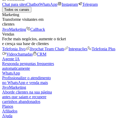
Chat para sites
Chatbot
WhatsApp
Instagram
Telegram
Todos os canais
Marketing
Transforme visitantes em
clientes
JivoMarketing
Callback
Vendas
Feche mais negócios, aumente o ticket
e cresça sua base de clientes
Telefonia Jivo
Jivochat Team Chats
Integrações
Telefonia Plus
Videochamadas
CRM
Agente IA
Responda perguntas frequentes
automaticamente
WhatsApp
Profissionalize o atendimento
no WhatsApp e venda mais
JivoMarketing
Aborde clientes na sua página
antes que saiam e recupere
carrinhos abandonados
Planos
Afiliados
Ajuda