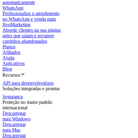
automaticamente
WhatsApp
Profissionalize o atendimento
no WhatsApp e venda mais
JivoMarketing
Aborde clientes na sua página
antes que saiam e recupere
carrinhos abandonados
Planos
Afiliados
Ajuda
Aplicativos
Blog
Recursos
API para desenvolvedores
Soluções integradas e prontas
Segurança
Proteção no maior padrão
internacional
Descarregar
para Windows
Descarregar
para Mac
Descarregar