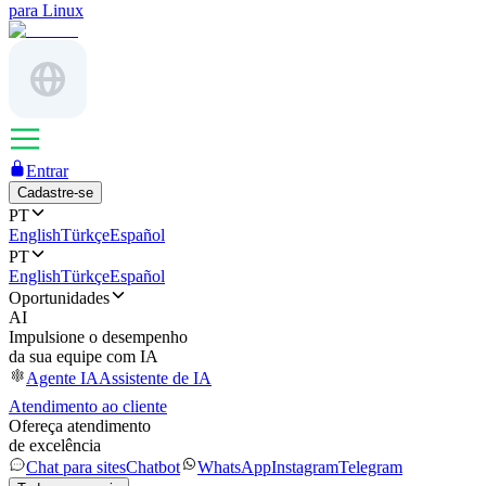
para Linux
Entrar
Cadastre-se
PT
English
Türkçe
Español
PT
English
Türkçe
Español
Oportunidades
AI
Impulsione o desempenho
da sua equipe com IA
Agente IA
Assistente de IA
Atendimento ao cliente
Ofereça atendimento
de excelência
Chat para sites
Chatbot
WhatsApp
Instagram
Telegram