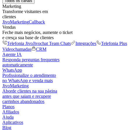
Todos os canais
Marketing
Transforme visitantes em
clientes
JivoMarketing
Callback
Vendas
Feche mais negócios, aumente o ticket
e cresça sua base de clientes
Telefonia Jivo
Jivochat Team Chats
Integrações
Telefonia Plus
Videochamadas
CRM
Agente IA
Responda perguntas frequentes
automaticamente
WhatsApp
Profissionalize o atendimento
no WhatsApp e venda mais
JivoMarketing
Aborde clientes na sua página
antes que saiam e recupere
carrinhos abandonados
Planos
Afiliados
Ajuda
Aplicativos
Blog