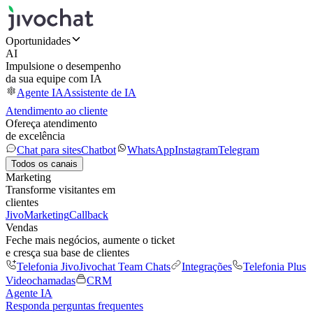
Oportunidades
AI
Impulsione o desempenho
da sua equipe com IA
Agente IA
Assistente de IA
Atendimento ao cliente
Ofereça atendimento
de excelência
Chat para sites
Chatbot
WhatsApp
Instagram
Telegram
Todos os canais
Marketing
Transforme visitantes em
clientes
JivoMarketing
Callback
Vendas
Feche mais negócios, aumente o ticket
e cresça sua base de clientes
Telefonia Jivo
Jivochat Team Chats
Integrações
Telefonia Plus
Videochamadas
CRM
Agente IA
Responda perguntas frequentes