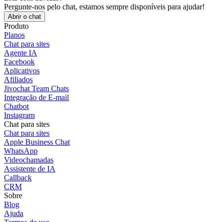
Pergunte-nos pelo chat, estamos sempre disponíveis para ajudar!
Abrir o chat
Produto
Planos
Chat para sites
Agente IA
Facebook
Aplicativos
Afiliados
Jivochat Team Chats
Integração de E-mail
Chatbot
Instagram
Chat para sites
Chat para sites
Apple Business Chat
WhatsApp
Videochamadas
Assistente de IA
Callback
CRM
Sobre
Blog
Ajuda