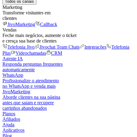
Todos os canais
Marketing
Transforme visitantes em
clientes
JivoMarketing
Callback
Vendas
Feche mais negócios, aumente o ticket
e cresça sua base de clientes
Telefonia Jivo
Jivochat Team Chats
Integrações
Telefonia
Plus
Videochamadas
CRM
Agente IA
Responda perguntas frequentes
automaticamente
WhatsApp
Profissionalize o atendimento
no WhatsApp e venda mais
JivoMarketing
Aborde clientes na sua página
antes que saiam e recupere
carrinhos abandonados
Planos
Afiliados
Ajuda
Aplicativos
Blog