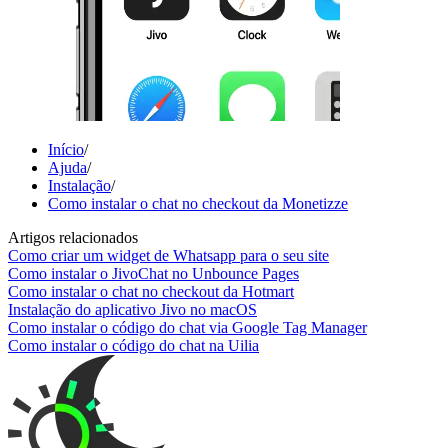
Início
/
Ajuda
/
Instalação
/
Como instalar o chat no checkout da Monetizze
Artigos relacionados
Como criar um widget de Whatsapp para o seu site
Como instalar o JivoChat no Unbounce Pages
Como instalar o chat no checkout da Hotmart
Instalação do aplicativo Jivo no macOS
Como instalar o código do chat via Google Tag Manager
Como instalar o código do chat na Uilia