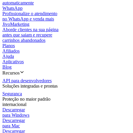
automaticamente
WhatsApp
Profissionalize o atendimento
no WhatsApp e venda mais
JivoMarketing
Aborde clientes na sua página
antes que saiam e recupere
carrinhos abandonados
Planos
Afiliados
Ajuda
Aplicativos
Blog
Recursos
API para desenvolvedores
Soluções integradas e prontas
Segurança
Proteção no maior padrão
internacional
Descarregar
para Windows
Descarregar
para Mac
Descarregar