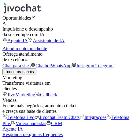
Oportunidades
AI
Impulsione o desempenho
da sua equipe com IA
Agente IA
Assistente de IA
Atendimento ao cliente
Ofereça atendimento
de excelência
Chat para sites
Chatbot
WhatsApp
Instagram
Telegram
Todos os canais
Marketing
Transforme visitantes em
clientes
JivoMarketing
Callback
Vendas
Feche mais negócios, aumente o ticket
e cresça sua base de clientes
Telefonia Jivo
Jivochat Team Chats
Integrações
Telefonia
Plus
Videochamadas
CRM
Agente IA
Responda perguntas frequentes