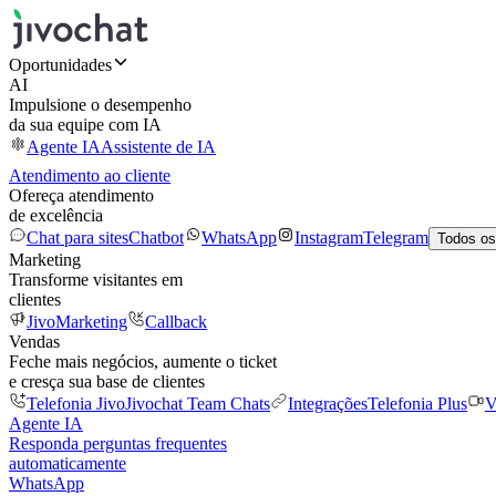
Oportunidades
AI
Impulsione o desempenho
da sua equipe com IA
Agente IA
Assistente de IA
Atendimento ao cliente
Ofereça atendimento
de excelência
Chat para sites
Chatbot
WhatsApp
Instagram
Telegram
Todos os
Marketing
Transforme visitantes em
clientes
JivoMarketing
Callback
Vendas
Feche mais negócios, aumente o ticket
e cresça sua base de clientes
Telefonia Jivo
Jivochat Team Chats
Integrações
Telefonia Plus
V
Agente IA
Responda perguntas frequentes
automaticamente
WhatsApp