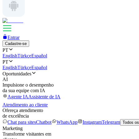
Entrar
Cadastre-se
PT
English
Türkçe
Español
PT
English
Türkçe
Español
Oportunidades
AI
Impulsione o desempenho
da sua equipe com IA
Agente IA
Assistente de IA
Atendimento ao cliente
Ofereça atendimento
de excelência
Chat para sites
Chatbot
WhatsApp
Instagram
Telegram
Todos os
Marketing
Transforme visitantes em