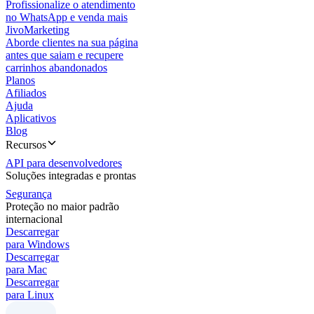
Profissionalize o atendimento
no WhatsApp e venda mais
JivoMarketing
Aborde clientes na sua página
antes que saiam e recupere
carrinhos abandonados
Planos
Afiliados
Ajuda
Aplicativos
Blog
Recursos
API para desenvolvedores
Soluções integradas e prontas
Segurança
Proteção no maior padrão
internacional
Descarregar
para Windows
Descarregar
para Mac
Descarregar
para Linux