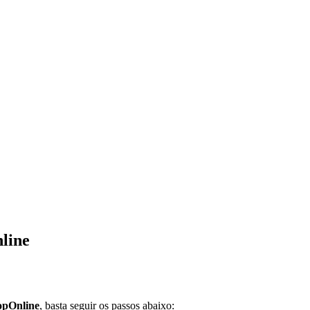
nline
opOnline
, basta seguir os passos abaixo: