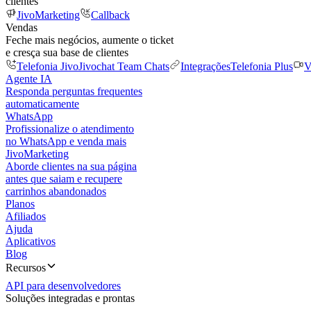
clientes
JivoMarketing
Callback
Vendas
Feche mais negócios, aumente o ticket
e cresça sua base de clientes
Telefonia Jivo
Jivochat Team Chats
Integrações
Telefonia Plus
V
Agente IA
Responda perguntas frequentes
automaticamente
WhatsApp
Profissionalize o atendimento
no WhatsApp e venda mais
JivoMarketing
Aborde clientes na sua página
antes que saiam e recupere
carrinhos abandonados
Planos
Afiliados
Ajuda
Aplicativos
Blog
Recursos
API para desenvolvedores
Soluções integradas e prontas