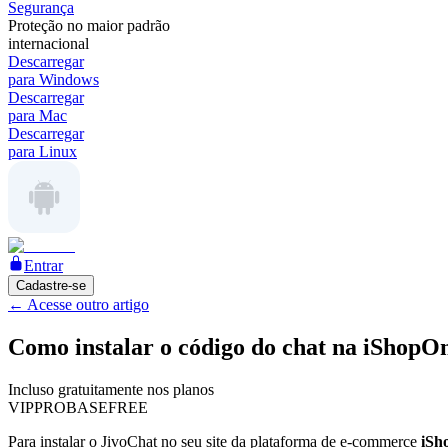
Segurança
Proteção no maior padrão
internacional
Descarregar
para Windows
Descarregar
para Mac
Descarregar
para Linux
Entrar
Cadastre-se
←
Acesse outro artigo
Como instalar o código do chat na iShopO
Incluso gratuitamente nos planos
VIP
PRO
BASE
FREE
Para instalar o JivoChat no seu site da plataforma de e-commerce
iSh