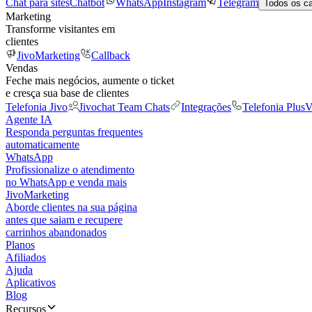
Chat para sites
Chatbot
WhatsApp
Instagram
Telegram
Todos os c
Marketing
Transforme visitantes em
clientes
JivoMarketing
Callback
Vendas
Feche mais negócios, aumente o ticket
e cresça sua base de clientes
Telefonia Jivo
Jivochat Team Chats
Integrações
Telefonia Plus
V
Agente IA
Responda perguntas frequentes
automaticamente
WhatsApp
Profissionalize o atendimento
no WhatsApp e venda mais
JivoMarketing
Aborde clientes na sua página
antes que saiam e recupere
carrinhos abandonados
Planos
Afiliados
Ajuda
Aplicativos
Blog
Recursos