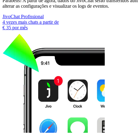
Parabéns! A partir de agora, dados do JivoChat serão transferidos au
alterar as configurações e visualizar os logs de eventos.
JivoChat Profissional
4 vezes mais chats a partir de
€ 35
por mês