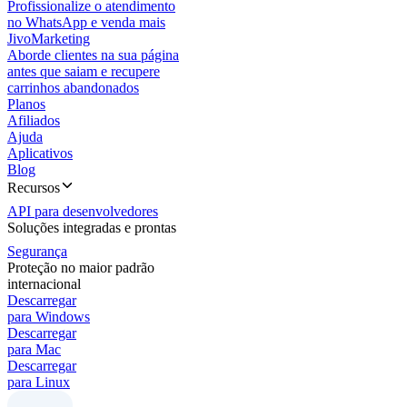
Profissionalize o atendimento
no WhatsApp e venda mais
JivoMarketing
Aborde clientes na sua página
antes que saiam e recupere
carrinhos abandonados
Planos
Afiliados
Ajuda
Aplicativos
Blog
Recursos
API para desenvolvedores
Soluções integradas e prontas
Segurança
Proteção no maior padrão
internacional
Descarregar
para Windows
Descarregar
para Mac
Descarregar
para Linux