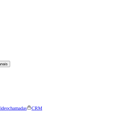
anais
ideochamadas
CRM