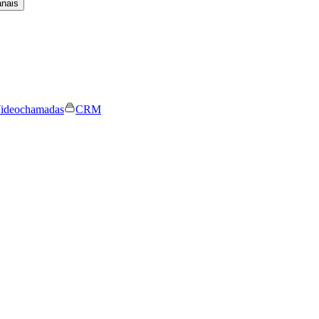
anais
ideochamadas
CRM