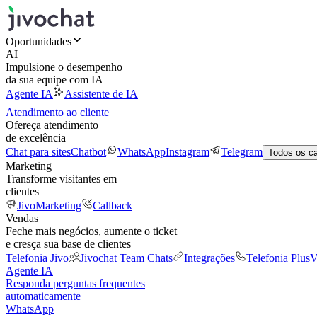
Oportunidades
AI
Impulsione o desempenho
da sua equipe com IA
Agente IA
Assistente de IA
Atendimento ao cliente
Ofereça atendimento
de excelência
Chat para sites
Chatbot
WhatsApp
Instagram
Telegram
Todos os c
Marketing
Transforme visitantes em
clientes
JivoMarketing
Callback
Vendas
Feche mais negócios, aumente o ticket
e cresça sua base de clientes
Telefonia Jivo
Jivochat Team Chats
Integrações
Telefonia Plus
V
Agente IA
Responda perguntas frequentes
automaticamente
WhatsApp