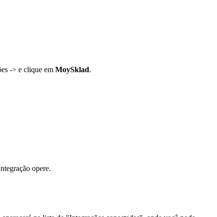
ões -> e clique em
MoySklad
.
 integração opere.