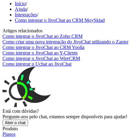
Início
/
Ajuda
/
Integrações
/
Como integrar o JivoChat ao CRM MoySklad
Artigos relacionados
Como integrar o JivoChat ao Zoho CRM
Como criar uma nova integração do JivoChat utilizando o Zapier
Como integrar o JivoChat ao CRM Yoolla
Como integrar o JivoChat ao Y-Clients
Como integrar o JivoChat ao WireCRM
Como integrar o Uchat ao JivoChat
Está com dúvidas?
Pergunte-nos pelo chat, estamos sempre disponíveis para ajudar!
Abrir o chat
Produto
Planos