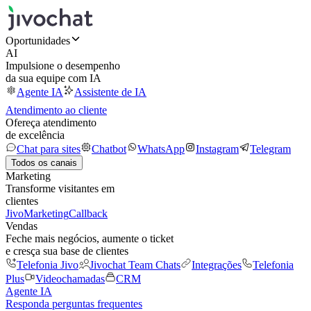
Oportunidades
AI
Impulsione o desempenho
da sua equipe com IA
Agente IA
Assistente de IA
Atendimento ao cliente
Ofereça atendimento
de excelência
Chat para sites
Chatbot
WhatsApp
Instagram
Telegram
Todos os canais
Marketing
Transforme visitantes em
clientes
JivoMarketing
Callback
Vendas
Feche mais negócios, aumente o ticket
e cresça sua base de clientes
Telefonia Jivo
Jivochat Team Chats
Integrações
Telefonia
Plus
Videochamadas
CRM
Agente IA
Responda perguntas frequentes