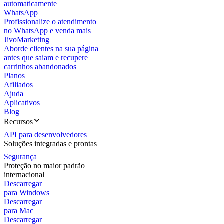
automaticamente
WhatsApp
Profissionalize o atendimento
no WhatsApp e venda mais
JivoMarketing
Aborde clientes na sua página
antes que saiam e recupere
carrinhos abandonados
Planos
Afiliados
Ajuda
Aplicativos
Blog
Recursos
API para desenvolvedores
Soluções integradas e prontas
Segurança
Proteção no maior padrão
internacional
Descarregar
para Windows
Descarregar
para Mac
Descarregar