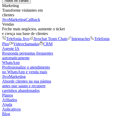
Todos os canais
Marketing
Transforme visitantes em
clientes
JivoMarketing
Callback
Vendas
Feche mais negócios, aumente o ticket
e cresça sua base de clientes
Telefonia Jivo
Jivochat Team Chats
Integrações
Telefonia
Plus
Videochamadas
CRM
Agente IA
Responda perguntas frequentes
automaticamente
WhatsApp
Profissionalize o atendimento
no WhatsApp e venda mais
JivoMarketing
Aborde clientes na sua página
antes que saiam e recupere
carrinhos abandonados
Planos
Afiliados
Ajuda
Aplicativos
Blog