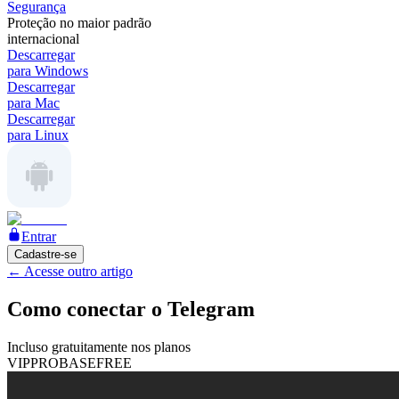
Segurança
Proteção no maior padrão
internacional
Descarregar
para Windows
Descarregar
para Mac
Descarregar
para Linux
Entrar
Cadastre-se
←
Acesse outro artigo
Como conectar o Telegram
Incluso gratuitamente nos planos
VIP
PRO
BASE
FREE