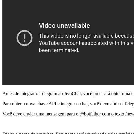
Antes de integrar o Telegram ao JivoChat, você precisará obter uma 
Para obter a nova chave API e integrar o chat, você deve abrir o Tel
Você deve enviar uma mensagem para o @botfather com o texto /newb