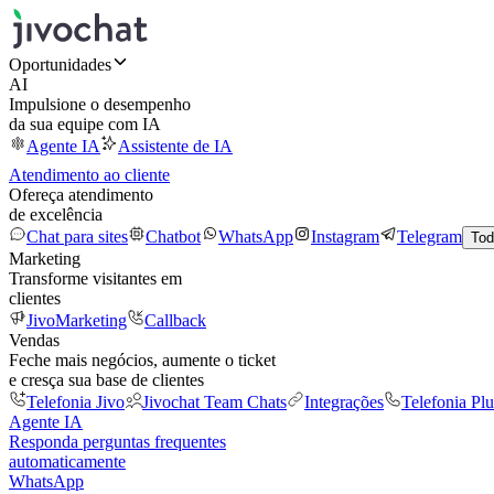
Oportunidades
AI
Impulsione o desempenho
da sua equipe com IA
Agente IA
Assistente de IA
Atendimento ao cliente
Ofereça atendimento
de excelência
Chat para sites
Chatbot
WhatsApp
Instagram
Telegram
Tod
Marketing
Transforme visitantes em
clientes
JivoMarketing
Callback
Vendas
Feche mais negócios, aumente o ticket
e cresça sua base de clientes
Telefonia Jivo
Jivochat Team Chats
Integrações
Telefonia Plu
Agente IA
Responda perguntas frequentes
automaticamente
WhatsApp