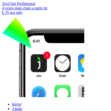
JivoChat Profissional
4 vezes mais chats a partir de
€ 35
por mês
Início
/
Ajuda
/