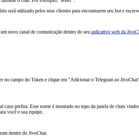
durante o chat. Por exemplo, "tester".
io será utilizado pelos seus clientes para encontrarem seu bot e escr
ar um novo canal de comunicação dentro do seu
aplicativo web da JivoC
r no campo do Token e clique em "Adicionar o Telegram ao JivoChat".-
 caso prefira. Esse nome é mostrado no topo da janela de chats vindos 
para você e sua equipe.
gram dentro do JivoChat.