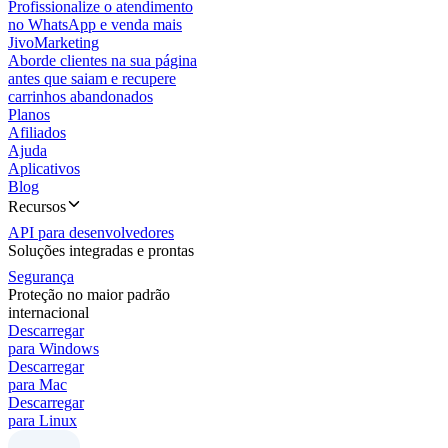
Profissionalize o atendimento
no WhatsApp e venda mais
JivoMarketing
Aborde clientes na sua página
antes que saiam e recupere
carrinhos abandonados
Planos
Afiliados
Ajuda
Aplicativos
Blog
Recursos
API para desenvolvedores
Soluções integradas e prontas
Segurança
Proteção no maior padrão
internacional
Descarregar
para Windows
Descarregar
para Mac
Descarregar
para Linux