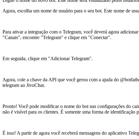
Digite o nome do novo bot. Este nome será visualizado pelos usuários 
Agora, escolha um nome de usuário para o seu bot. Este nome de usuár
Para ativar a integração com o Telegram, você deverá agora adicion
"Canais", encontre "Telegram" e clique em "Conectar".
Em seguida, clique em "Adicionar Telegram".
Agora, cole a chave da API que você gerou com a ajuda do @botfathe
telegram ao JivoChat.
Pronto! Você pode modificar o nome do bot nas configurações do canal
não é visível para os clientes. É somente uma forma de identificação 
É isso! A partir de agora você receberá mensagens do aplicativo Tele