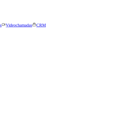
s
Videochamadas
CRM