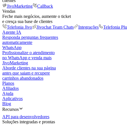
clientes
JivoMarketing
Callback
Vendas
Feche mais negócios, aumente o ticket
e cresça sua base de clientes
Telefonia Jivo
Jivochat Team Chats
Integrações
Telefonia Plu
Agente IA
Responda perguntas frequentes
automaticamente
WhatsApp
Profissionalize o atendimento
no WhatsApp e venda mais
JivoMarketing
Aborde clientes na sua página
antes que saiam e recupere
carrinhos abandonados
Planos
Afiliados
Ajuda
Aplicativos
Blog
Recursos
API para desenvolvedores
Soluções integradas e prontas