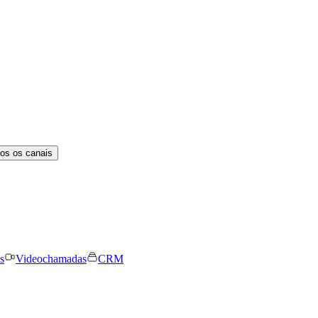
os os canais
s
Videochamadas
CRM