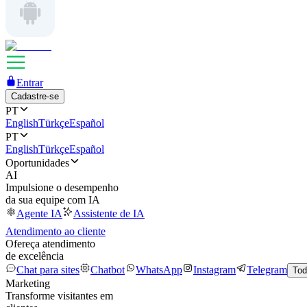
Entrar
Cadastre-se
PT
English
Türkçe
Español
PT
English
Türkçe
Español
Oportunidades
AI
Impulsione o desempenho
da sua equipe com IA
Agente IA
Assistente de IA
Atendimento ao cliente
Ofereça atendimento
de excelência
Chat para sites
Chatbot
WhatsApp
Instagram
Telegram
Tod
Marketing
Transforme visitantes em