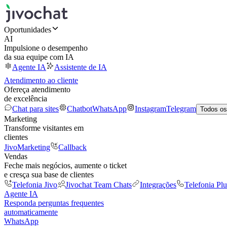
Oportunidades
AI
Impulsione o desempenho
da sua equipe com IA
Agente IA
Assistente de IA
Atendimento ao cliente
Ofereça atendimento
de excelência
Chat para sites
Chatbot
WhatsApp
Instagram
Telegram
Todos os
Marketing
Transforme visitantes em
clientes
JivoMarketing
Callback
Vendas
Feche mais negócios, aumente o ticket
e cresça sua base de clientes
Telefonia Jivo
Jivochat Team Chats
Integrações
Telefonia Plu
Agente IA
Responda perguntas frequentes
automaticamente
WhatsApp