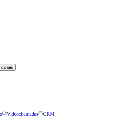
 canais
s
Videochamadas
CRM