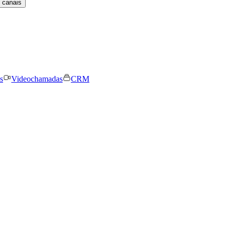
 canais
s
Videochamadas
CRM