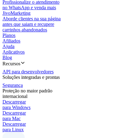
Profissionalize o atendimento
no WhatsApp e venda mais
JivoMarketing
Aborde clientes na sua página
antes que saiam e recupere
carrinhos abandonados
Planos
Afiliados
Ajuda
Aplicativos
Blog
Recursos
API para desenvolvedores
Soluções integradas e prontas
Segurança
Proteção no maior padrão
internacional
Descarregar
para Windows
Descarregar
para Mac
Descarregar
para Linux