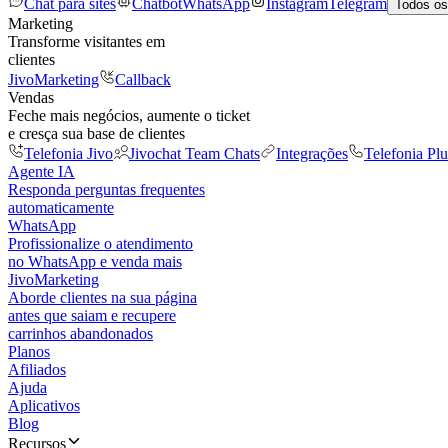
Chat para sites
Chatbot
WhatsApp
Instagram
Telegram
Todos os
Marketing
Transforme visitantes em
clientes
JivoMarketing
Callback
Vendas
Feche mais negócios, aumente o ticket
e cresça sua base de clientes
Telefonia Jivo
Jivochat Team Chats
Integrações
Telefonia Plu
Agente IA
Responda perguntas frequentes
automaticamente
WhatsApp
Profissionalize o atendimento
no WhatsApp e venda mais
JivoMarketing
Aborde clientes na sua página
antes que saiam e recupere
carrinhos abandonados
Planos
Afiliados
Ajuda
Aplicativos
Blog
Recursos