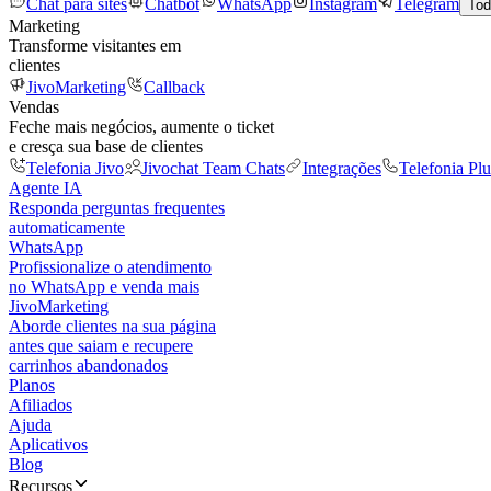
Chat para sites
Chatbot
WhatsApp
Instagram
Telegram
Tod
Marketing
Transforme visitantes em
clientes
JivoMarketing
Callback
Vendas
Feche mais negócios, aumente o ticket
e cresça sua base de clientes
Telefonia Jivo
Jivochat Team Chats
Integrações
Telefonia Plu
Agente IA
Responda perguntas frequentes
automaticamente
WhatsApp
Profissionalize o atendimento
no WhatsApp e venda mais
JivoMarketing
Aborde clientes na sua página
antes que saiam e recupere
carrinhos abandonados
Planos
Afiliados
Ajuda
Aplicativos
Blog
Recursos