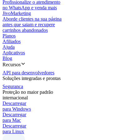
Profissionalize o atendimento
no WhatsApp e venda mais
JivoMarketing
Aborde clientes na sua página
antes que saiam e recupere
carrinhos abandonados
Planos
Afiliados
Ajuda
Aplicativos
Blog
Recursos
API para desenvolvedores
Soluções integradas e prontas
Segurança
Proteção no maior padrão
internacional
Descarregar
para Windows
Descarregar
para Mac
Descarregar
para Linux