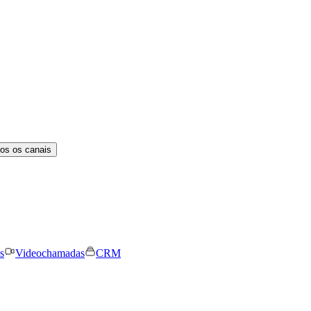
os os canais
s
Videochamadas
CRM