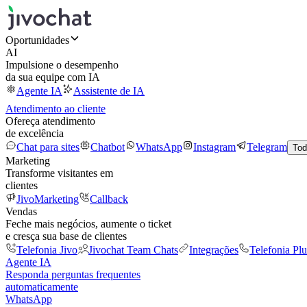
Oportunidades
AI
Impulsione o desempenho
da sua equipe com IA
Agente IA
Assistente de IA
Atendimento ao cliente
Ofereça atendimento
de excelência
Chat para sites
Chatbot
WhatsApp
Instagram
Telegram
Tod
Marketing
Transforme visitantes em
clientes
JivoMarketing
Callback
Vendas
Feche mais negócios, aumente o ticket
e cresça sua base de clientes
Telefonia Jivo
Jivochat Team Chats
Integrações
Telefonia Plu
Agente IA
Responda perguntas frequentes
automaticamente
WhatsApp