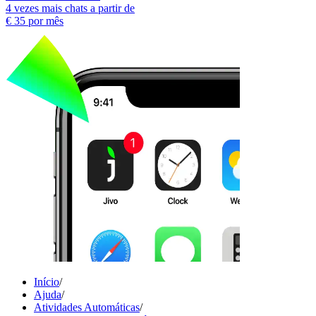
4 vezes mais chats a partir de
€ 35
por mês
Início
/
Ajuda
/
Atividades Automáticas
/