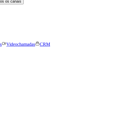
os os canais
s
Videochamadas
CRM