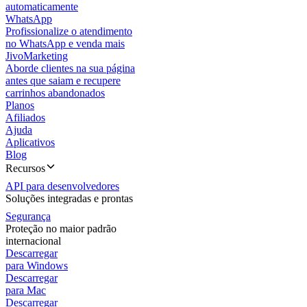
automaticamente
WhatsApp
Profissionalize o atendimento
no WhatsApp e venda mais
JivoMarketing
Aborde clientes na sua página
antes que saiam e recupere
carrinhos abandonados
Planos
Afiliados
Ajuda
Aplicativos
Blog
Recursos
API para desenvolvedores
Soluções integradas e prontas
Segurança
Proteção no maior padrão
internacional
Descarregar
para Windows
Descarregar
para Mac
Descarregar