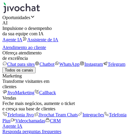
Oportunidades
AI
Impulsione o desempenho
da sua equipe com IA
Agente IA
Assistente de IA
Atendimento ao cliente
Ofereça atendimento
de excelência
Chat para sites
Chatbot
WhatsApp
Instagram
Telegram
Todos os canais
Marketing
Transforme visitantes em
clientes
JivoMarketing
Callback
Vendas
Feche mais negócios, aumente o ticket
e cresça sua base de clientes
Telefonia Jivo
Jivochat Team Chats
Integrações
Telefonia
Plus
Videochamadas
CRM
Agente IA
Responda perguntas frequentes