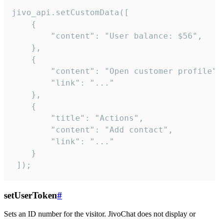
jivo_api.setCustomData([

    {

        "content": "User balance: $56",

    },

    {

        "content": "Open customer profile",
        "link": "..."

    },

    {

        "title": "Actions",

        "content": "Add contact",

        "link": "..."

    }

 ]);
setUserToken
#
Sets an ID number for the visitor. JivoChat does not display or