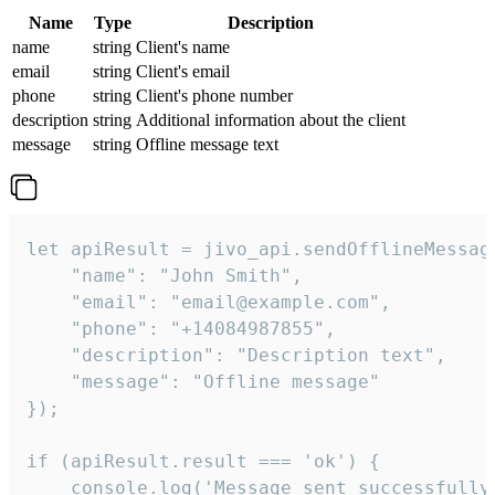
Name
Type
Description
name
string
Client's name
email
string
Client's email
phone
string
Client's phone number
description
string
Additional information about the client
message
string
Offline message text
let apiResult = jivo_api.sendOfflineMessage
    "name": "John Smith",

    "email": "email@example.com",

    "phone": "+14084987855",

    "description": "Description text",

    "message": "Offline message"

});

if (apiResult.result === 'ok') {

    console.log('Message sent successfully'