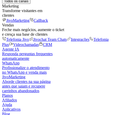
Todos os canais
Marketing
Transforme visitantes em
clientes
JivoMarketing
Callback
Vendas
Feche mais negócios, aumente o ticket
e cresça sua base de clientes
Telefonia Jivo
Jivochat Team Chats
Integrações
Telefonia
Plus
Videochamadas
CRM
Agente IA
Responda perguntas frequentes
automaticamente
WhatsApp
Profissionalize o atendimento
no WhatsApp e venda mais
JivoMarketing
Aborde clientes na sua página
antes que saiam e recupere
carrinhos abandonados
Planos
Afiliados
Ajuda
Aplicativos
Blog