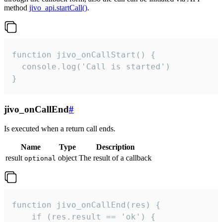
method
jivo_api.startCall()
.
function jivo_onCallStart() {

  console.log('Call is started')

}
jivo_onCallEnd
#
Is executed when a return call ends.
Name
Type
Description
result
object
The result of a callback
optional
function jivo_onCallEnd(res) {

    if (res.result == 'ok') {
