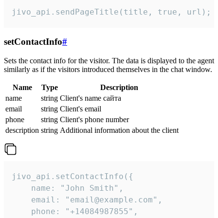
jivo_api.sendPageTitle(title, true, url);
setContactInfo
#
Sets the contact info for the visitor. The data is displayed to the agent
similarly as if the visitors introduced themselves in the chat window.
Name
Type
Description
name
string
Client's name сайта
email
string
Client's email
phone
string
Client's phone number
description
string
Additional information about the client
jivo_api.setContactInfo({

    name: "John Smith",

    email: "email@example.com",

    phone: "+14084987855",
