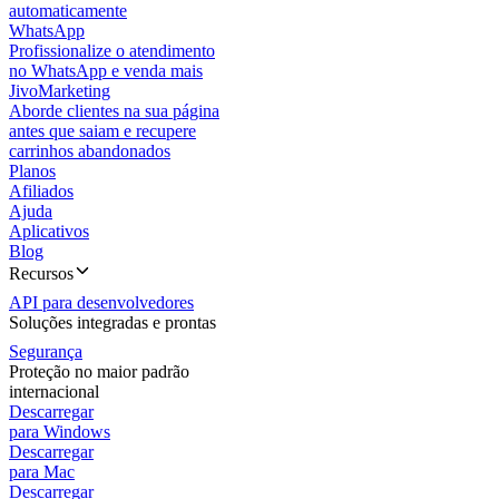
automaticamente
WhatsApp
Profissionalize o atendimento
no WhatsApp e venda mais
JivoMarketing
Aborde clientes na sua página
antes que saiam e recupere
carrinhos abandonados
Planos
Afiliados
Ajuda
Aplicativos
Blog
Recursos
API para desenvolvedores
Soluções integradas e prontas
Segurança
Proteção no maior padrão
internacional
Descarregar
para Windows
Descarregar
para Mac
Descarregar