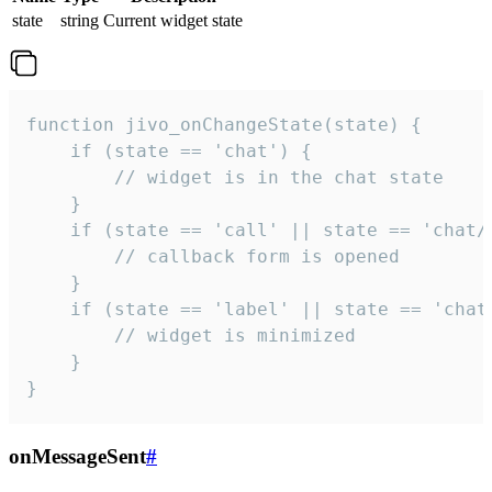
state
string
Current widget state
function jivo_onChangeState(state) {

    if (state == 'chat') {

        // widget is in the chat state

    }

    if (state == 'call' || state == 'chat/c
        // callback form is opened

    }

    if (state == 'label' || state == 'chat/
        // widget is minimized

    }

}
onMessageSent
#