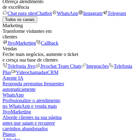
Ofereça atendimento
de excelência
Chat para sites
Chatbot
WhatsApp
Instagram
Telegram
Todos os canais
Marketing
Transforme visitantes em
clientes
JivoMarketing
Callback
Vendas
Feche mais negócios, aumente o ticket
e cresça sua base de clientes
Telefonia Jivo
Jivochat Team Chats
Integrações
Telefonia
Plus
Videochamadas
CRM
Agente IA
Responda perguntas frequentes
automaticamente
WhatsApp
Profissionalize o atendimento
no WhatsApp e venda mais
JivoMarketing
Aborde clientes na sua página
antes que saiam e recupere
carrinhos abandonados
Planos
Afiliados