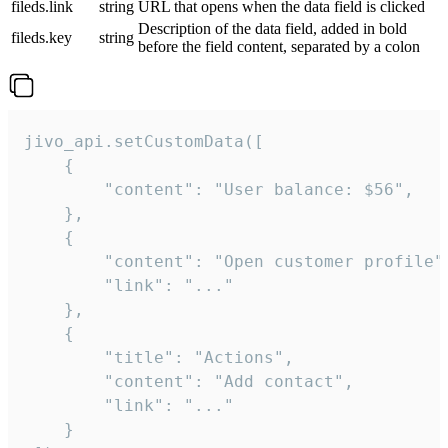
fileds.link
string
URL that opens when the data field is clicked
Description of the data field, added in bold
fileds.key
string
before the field content, separated by a colon
jivo_api.setCustomData([

    {

        "content": "User balance: $56",

    },

    {

        "content": "Open customer profile",
        "link": "..."

    },

    {

        "title": "Actions",

        "content": "Add contact",

        "link": "..."

    }
