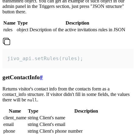
transmitted object. You can get an example of such object in our
admin panel in the Triggers section, just press "JSON structure"
button there.
Name
Type
Description
rules
object
Description of the active invitations rules in JSON
jivo_api.setRules(rules);
getContactInfo
#
Returns visitor's contact info from the contacts form as a
contact_info structure. If visitor didn't fill in some fields, the values
there will be
.
null
Name
Type
Description
client_name
string
Client's name
email
string
Client's email
phone
string
Client's phone number