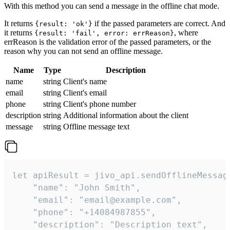
With this method you can send a message in the offline chat mode.
It returns
if the passed parameters are correct. And
{result: 'ok'}
it returns
, where
{result: 'fail', error: errReason}
errReason is the validation error of the passed parameters, or the
reason why you can not send an offline message.
Name
Type
Description
name
string
Client's name
email
string
Client's email
phone
string
Client's phone number
description
string
Additional information about the client
message
string
Offline message text
let apiResult = jivo_api.sendOfflineMessage
    "name": "John Smith",

    "email": "email@example.com",

    "phone": "+14084987855",

    "description": "Description text",
