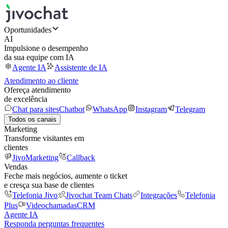
Oportunidades
AI
Impulsione o desempenho
da sua equipe com IA
Agente IA
Assistente de IA
Atendimento ao cliente
Ofereça atendimento
de excelência
Chat para sites
Chatbot
WhatsApp
Instagram
Telegram
Todos os canais
Marketing
Transforme visitantes em
clientes
JivoMarketing
Callback
Vendas
Feche mais negócios, aumente o ticket
e cresça sua base de clientes
Telefonia Jivo
Jivochat Team Chats
Integrações
Telefonia
Plus
Videochamadas
CRM
Agente IA
Responda perguntas frequentes