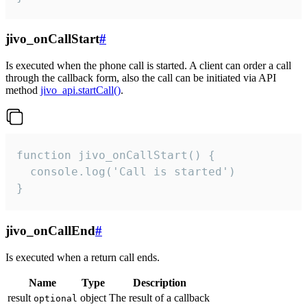
jivo_onCallStart
#
Is executed when the phone call is started. A client can order a call
through the callback form, also the call can be initiated via API
method
jivo_api.startCall()
.
function jivo_onCallStart() {

  console.log('Call is started')

}
jivo_onCallEnd
#
Is executed when a return call ends.
Name
Type
Description
result
object
The result of a callback
optional