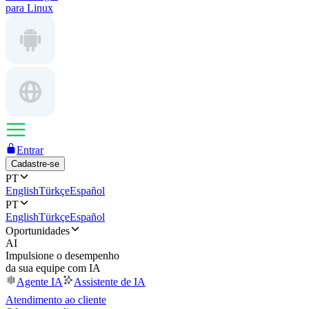
para Linux
Entrar
Cadastre-se
PT
English
Türkçe
Español
PT
English
Türkçe
Español
Oportunidades
AI
Impulsione o desempenho
da sua equipe com IA
Agente IA
Assistente de IA
Atendimento ao cliente