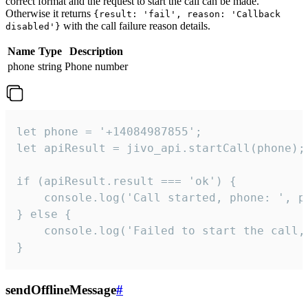
correct format and the request to start the call can be made.
Otherwise it returns
{result: 'fail', reason: 'Callback
with the call failure reason details.
disabled'}
Name
Type
Description
phone
string
Phone number
let phone = '+14084987855';

let apiResult = jivo_api.startCall(phone);

if (apiResult.result === 'ok') {

    console.log('Call started, phone: ', ph
} else {

    console.log('Failed to start the call,
}
sendOfflineMessage
#