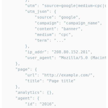
        "utm": "source=google|medium=cpc|c
        "utm_json": {

            "source": "google",

            "campaign": "campaign_name",

            "content": "banner",

            "medium": "cpc",

            "term": "..."

        },

        "ip_addr": "208.80.152.201",

        "user_agent": "Mozilla/5.0 (Macint
    },

    "page": {

        "url": "http://example.com/",

        "title": "Page title"

    },

    "analytics": {},

    "agent": {

        "id": "2016",
