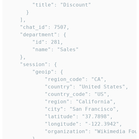
        "title": "Discount"

      }

    ],

    "chat_id": 7507,

    "department": {

        "id": 281,

        "name": "Sales"

    },

    "session": {

        "geoip": {

            "region_code": "CA",

            "country": "United States",

            "country_code": "US",

            "region": "California",

            "city": "San Francisco",

            "latitude": "37.7898",

            "longitude": "-122.3942",

            "organization": "Wikimedia Foun
        },
