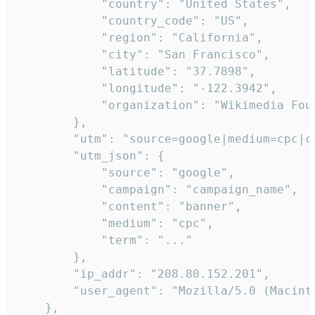
            "country": "United States",

            "country_code": "US",

            "region": "California",

            "city": "San Francisco",

            "latitude": "37.7898",

            "longitude": "-122.3942",

            "organization": "Wikimedia Foun
        },

        "utm": "source=google|medium=cpc|c
        "utm_json": {

            "source": "google",

            "campaign": "campaign_name",

            "content": "banner",

            "medium": "cpc",

            "term": "..."

        },

        "ip_addr": "208.80.152.201",

        "user_agent": "Mozilla/5.0 (Macint
    },
