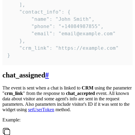
    ],

    "contact_info": {

        "name": "John Smith",

        "phone": "+14084987855",

        "email": "email@example.com"

    },

    "crm_link": "https://example.com"

}
chat_assigned
#
The event is sent when a chat is linked to
CRM
using the parameter
"
crm_link
" from the response to
chat_accepted
event. All known
data about visitor and some agent's info are sent in the request
parameters. Also parameters include visitor's ID if it was sent to the
widget using
setUserToken
method.
Example: