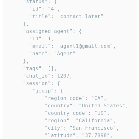
     "status": {

       "id": "4",

       "title": "contact_later"

     },

     "assigned_agent": {

       "id": 1,

       "email": "agent1@gmail.com",

       "name": "Agent"

     },

     "tags": [],

     "chat_id": 1207,

     "session": {

        "geoip": {

            "region_code": "CA",

            "country": "United States",

            "country_code": "US",

            "region": "California",

            "city": "San Francisco",

            "latitude": "37.7898",
