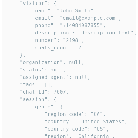
    "visitor": {

        "name": "John Smith",

        "email": "email@example.com",

        "phone": "+14084987855",

        "description": "Description text",

        "number": "2198",

        "chats_count": 2

    },

    "organization": null,

    "status": null,

    "assigned_agent": null,

    "tags": [],

    "chat_id": 7607,

    "session": {

        "geoip": {

            "region_code": "CA",

            "country": "United States",

            "country_code": "US",

            "region": "California",
