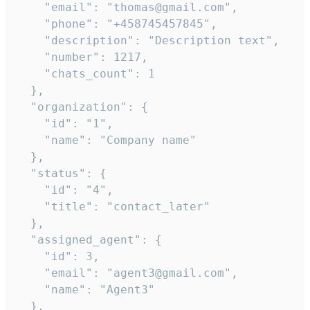
    "email": "thomas@gmail.com",

    "phone": "+458745457845",

    "description": "Description text",

    "number": 1217,

    "chats_count": 1

  },

  "organization": {

    "id": "1",

    "name": "Company name"

  },

  "status": {

    "id": "4",

    "title": "contact_later"

  },

  "assigned_agent": {

    "id": 3,

    "email": "agent3@gmail.com",

    "name": "Agent3"

  },
