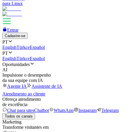
para Linux
Entrar
Cadastre-se
PT
English
Türkçe
Español
PT
English
Türkçe
Español
Oportunidades
AI
Impulsione o desempenho
da sua equipe com IA
Agente IA
Assistente de IA
Atendimento ao cliente
Ofereça atendimento
de excelência
Chat para sites
Chatbot
WhatsApp
Instagram
Telegram
Todos os canais
Marketing
Transforme visitantes em