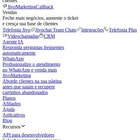
clientes
JivoMarketing
Callback
Vendas
Feche mais negócios, aumente o ticket
e cresça sua base de clientes
Telefonia Jivo
Jivochat Team Chats
Integrações
Telefonia Plus
Videochamadas
CRM
Agente IA
Responda perguntas frequentes
automaticamente
WhatsApp
Profissionalize o atendimento
no WhatsApp e venda mais
JivoMarketing
Aborde clientes na sua página
antes que saiam e recupere
carrinhos abandonados
Planos
Afiliados
Ajuda
Aplicativos
Blog
Recursos
API para desenvolvedores