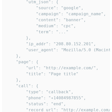
        "utm_json": {

            "source": "google",

            "campaign": "campaign_name",

            "content": "banner",

            "medium": "cpc",

            "term": "..."

        },

        "ip_addr": "208.80.152.201",

        "user_agent": "Mozilla/5.0 (Macint
    },

    "page": {

        "url": "http://example.com/",

        "title": "Page title"

    },

    "call": {

        "type": "callback",

        "phone": "+14084987855",

        "status": "end",

        "record_url": "http://example.com/r