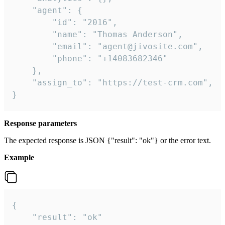
    "agent": {

        "id": "2016",

        "name": "Thomas Anderson",

        "email": "agent@jivosite.com",

        "phone": "+14083682346"

    },

    "assign_to": "https://test-crm.com",

}
Response parameters
The expected response is JSON {"result": "ok"} or the error text.
Example
{

    "result": "ok"
