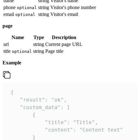
name
string
Visitor's name
phone
string
Visitor's phone number
optional
email
string
Visitor's email
optional
page
Name
Type
Description
url
string
Current page URL
title
string
Page title
optional
Example
 {

    "result": "ok",

    "custom_data": [

        {

            "title": "Title",

            "content": "Content text"

        }
