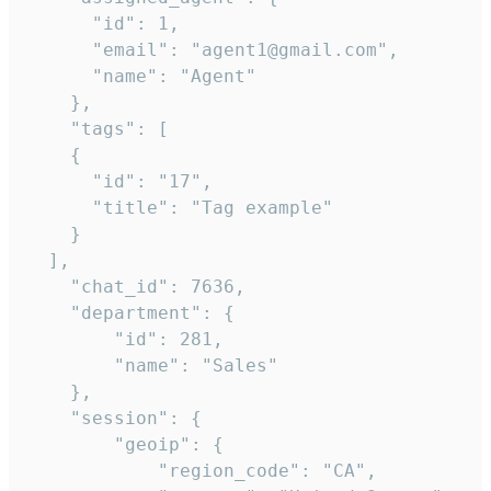
      "id": 1,

      "email": "agent1@gmail.com",

      "name": "Agent"

    },

    "tags": [

    {

      "id": "17",

      "title": "Tag example"

    }

  ],

    "chat_id": 7636,

    "department": {

        "id": 281,

        "name": "Sales"

    },

    "session": {

        "geoip": {

            "region_code": "CA",
