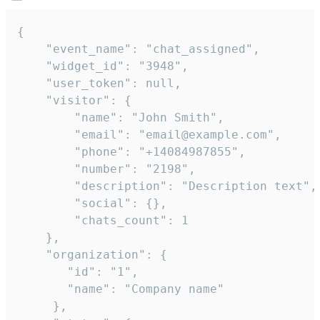
{

    "event_name": "chat_assigned",

    "widget_id": "3948",

    "user_token": null,

    "visitor": {

        "name": "John Smith",

        "email": "email@example.com",

        "phone": "+14084987855",

        "number": "2198",

        "description": "Description text",

        "social": {},

        "chats_count": 1

    },

    "organization": {

       "id": "1",

       "name": "Company name"

     },
