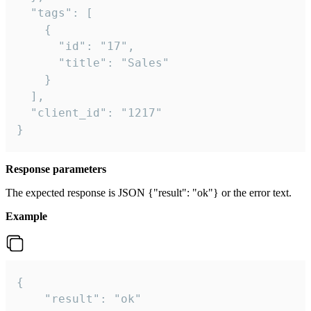
  "tags": [

    {

      "id": "17",

      "title": "Sales"

    }

  ],

  "client_id": "1217"

}
Response parameters
The expected response is JSON {"result": "ok"} or the error text.
Example
{

    "result": "ok"
