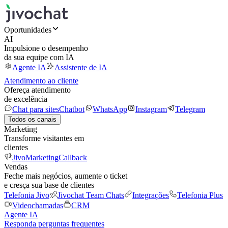
Oportunidades
AI
Impulsione o desempenho
da sua equipe com IA
Agente IA
Assistente de IA
Atendimento ao cliente
Ofereça atendimento
de excelência
Chat para sites
Chatbot
WhatsApp
Instagram
Telegram
Todos os canais
Marketing
Transforme visitantes em
clientes
JivoMarketing
Callback
Vendas
Feche mais negócios, aumente o ticket
e cresça sua base de clientes
Telefonia Jivo
Jivochat Team Chats
Integrações
Telefonia Plus
Videochamadas
CRM
Agente IA
Responda perguntas frequentes