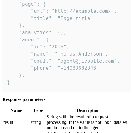
    "page": {

        "url": "http://example.com/",

        "title": "Page title"

    },

    "analytics": {},

    "agent": {

        "id": "2016",

        "name": "Thomas Anderson",

        "email": "agent@jivosite.com",

        "phone": "+14083682346"

    },

}
Response parameters
Name
Type
Description
String with the result of a request
result
string
processing. If the value is not "ok", data will
not be passed on to the agent