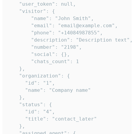
    "user_token": null,

    "visitor": {

        "name": "John Smith",

        "email": "email@example.com",

        "phone": "+14084987855",

        "description": "Description text",

        "number": "2198",

        "social": {},

        "chats_count": 1

    },

    "organization": {

      "id": "1",

      "name": "Company name"

    },

    "status": {

      "id": "4",

      "title": "contact_later"

    },

    "assigned_agent": {
