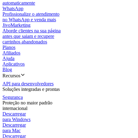
automaticamente
WhatsApp
Profissionalize o atendimento
no WhatsApp e venda mais
JivoMarketing
Aborde clientes na sua página
antes que saiam e recupere
carrinhos abandonados
Planos
Afiliados
Ajuda
Aplicativos
Blog
Recursos
API para desenvolvedores
Soluções integradas e prontas
Segurança
Proteção no maior padrão
internacional
Descarregar
para Windows
Descarregar
para Mac
Descarregar