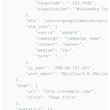
            "longitude": "-122.3942",

            "organization": "Wikimedia Foun
        },

        "utm": "source=google|medium=cpc|c
        "utm_json": {

            "source": "google",

            "campaign": "campaign_name",

            "content": "banner",

            "medium": "cpc",

            "term": "..."

        },

        "ip_addr": "208.80.152.201",

        "user_agent": "Mozilla/5.0 (Macint
    },

    "page": {

        "url": "http://example.com/",

        "title": "Page title"

    },

    "analytics": {},
