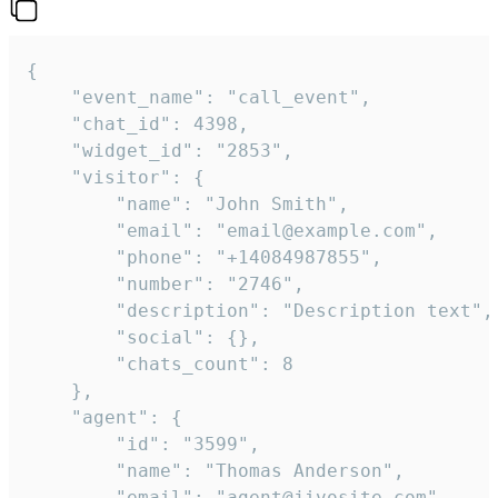
{

    "event_name": "call_event",

    "chat_id": 4398,

    "widget_id": "2853",

    "visitor": {

        "name": "John Smith",

        "email": "email@example.com",

        "phone": "+14084987855",

        "number": "2746",

        "description": "Description text",

        "social": {},

        "chats_count": 8

    },

    "agent": {

        "id": "3599",

        "name": "Thomas Anderson",

        "email": "agent@jivosite.com",
