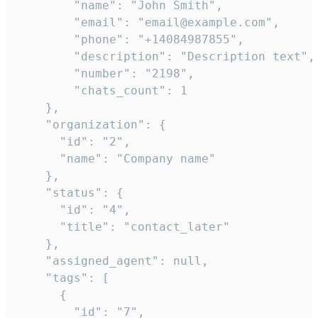
        "name": "John Smith",

        "email": "email@example.com",

        "phone": "+14084987855",

        "description": "Description text",

        "number": "2198",

        "chats_count": 1

    },

    "organization": {

      "id": "2",

      "name": "Company name"

    },

    "status": {

      "id": "4",

      "title": "contact_later"

    },

    "assigned_agent": null,

    "tags": [

      {

        "id": "7",
