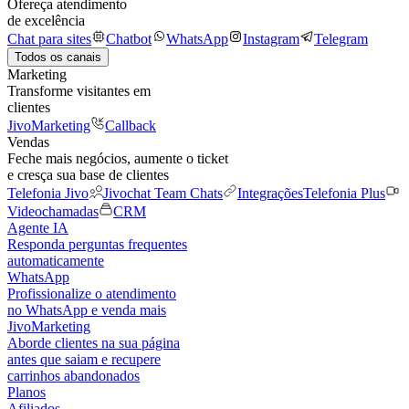
Ofereça atendimento
de excelência
Chat para sites
Chatbot
WhatsApp
Instagram
Telegram
Todos os canais
Marketing
Transforme visitantes em
clientes
JivoMarketing
Callback
Vendas
Feche mais negócios, aumente o ticket
e cresça sua base de clientes
Telefonia Jivo
Jivochat Team Chats
Integrações
Telefonia Plus
Videochamadas
CRM
Agente IA
Responda perguntas frequentes
automaticamente
WhatsApp
Profissionalize o atendimento
no WhatsApp e venda mais
JivoMarketing
Aborde clientes na sua página
antes que saiam e recupere
carrinhos abandonados
Planos
Afiliados