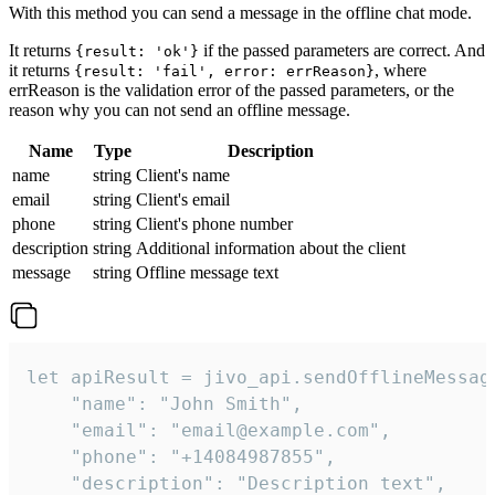
With this method you can send a message in the offline chat mode.
It returns
if the passed parameters are correct. And
{result: 'ok'}
it returns
, where
{result: 'fail', error: errReason}
errReason is the validation error of the passed parameters, or the
reason why you can not send an offline message.
Name
Type
Description
name
string
Client's name
email
string
Client's email
phone
string
Client's phone number
description
string
Additional information about the client
message
string
Offline message text
let apiResult = jivo_api.sendOfflineMessage
    "name": "John Smith",

    "email": "email@example.com",

    "phone": "+14084987855",

    "description": "Description text",
