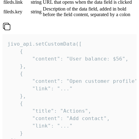
fileds.link
string
URL that opens when the data field is clicked
Description of the data field, added in bold
fileds.key
string
before the field content, separated by a colon
jivo_api.setCustomData([

    {

        "content": "User balance: $56",

    },

    {

        "content": "Open customer profile",
        "link": "..."

    },

    {

        "title": "Actions",

        "content": "Add contact",

        "link": "..."

    }
