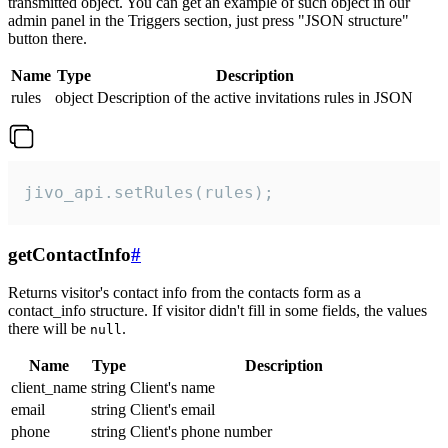
transmitted object. You can get an example of such object in our
admin panel in the Triggers section, just press "JSON structure"
button there.
Name
Type
Description
rules
object
Description of the active invitations rules in JSON
jivo_api.setRules(rules);
getContactInfo
#
Returns visitor's contact info from the contacts form as a
contact_info structure. If visitor didn't fill in some fields, the values
there will be
.
null
Name
Type
Description
client_name
string
Client's name
email
string
Client's email
phone
string
Client's phone number