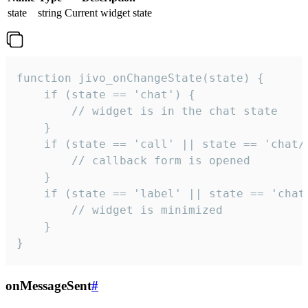
state
string
Current widget state
function jivo_onChangeState(state) {

    if (state == 'chat') {

        // widget is in the chat state

    }

    if (state == 'call' || state == 'chat/c
        // callback form is opened

    }

    if (state == 'label' || state == 'chat/
        // widget is minimized

    }

}
onMessageSent
#