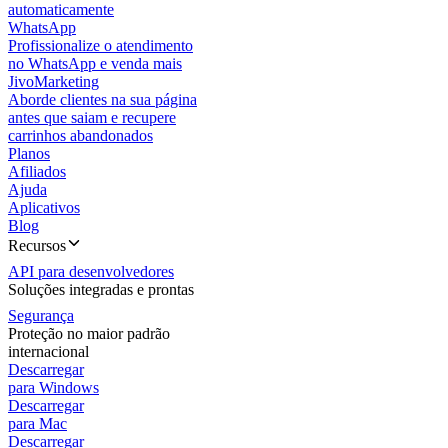
automaticamente
WhatsApp
Profissionalize o atendimento
no WhatsApp e venda mais
JivoMarketing
Aborde clientes na sua página
antes que saiam e recupere
carrinhos abandonados
Planos
Afiliados
Ajuda
Aplicativos
Blog
Recursos
API para desenvolvedores
Soluções integradas e prontas
Segurança
Proteção no maior padrão
internacional
Descarregar
para Windows
Descarregar
para Mac
Descarregar