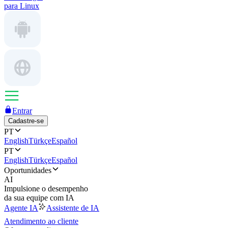
para Linux
Entrar
Cadastre-se
PT
English
Türkçe
Español
PT
English
Türkçe
Español
Oportunidades
AI
Impulsione o desempenho
da sua equipe com IA
Agente IA
Assistente de IA
Atendimento ao cliente