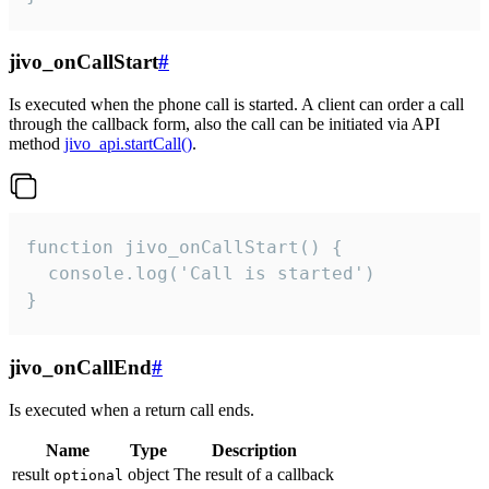
jivo_onCallStart
#
Is executed when the phone call is started. A client can order a call
through the callback form, also the call can be initiated via API
method
jivo_api.startCall()
.
function jivo_onCallStart() {

  console.log('Call is started')

}
jivo_onCallEnd
#
Is executed when a return call ends.
Name
Type
Description
result
object
The result of a callback
optional