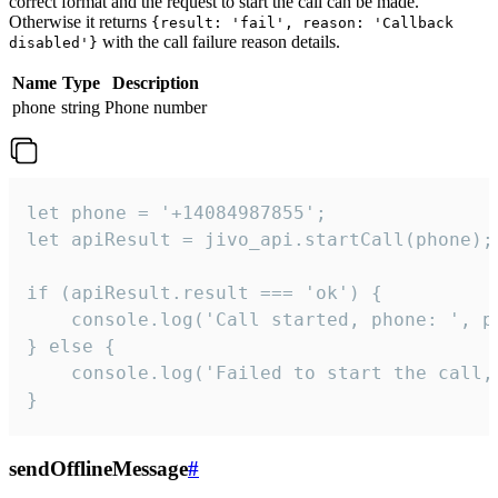
correct format and the request to start the call can be made.
Otherwise it returns
{result: 'fail', reason: 'Callback
with the call failure reason details.
disabled'}
Name
Type
Description
phone
string
Phone number
let phone = '+14084987855';

let apiResult = jivo_api.startCall(phone);

if (apiResult.result === 'ok') {

    console.log('Call started, phone: ', ph
} else {

    console.log('Failed to start the call,
}
sendOfflineMessage
#