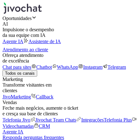
Oportunidades
AI
Impulsione o desempenho
da sua equipe com IA
Agente IA
Assistente de IA
Atendimento ao cliente
Ofereça atendimento
de excelência
Chat para sites
Chatbot
WhatsApp
Instagram
Telegram
Todos os canais
Marketing
Transforme visitantes em
clientes
JivoMarketing
Callback
Vendas
Feche mais negócios, aumente o ticket
e cresça sua base de clientes
Telefonia Jivo
Jivochat Team Chats
Integrações
Telefonia Plus
Videochamadas
CRM
Agente IA
Responda perguntas frequentes