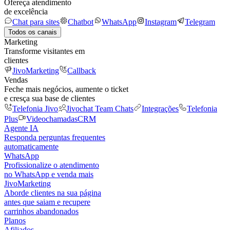
Ofereça atendimento
de excelência
Chat para sites
Chatbot
WhatsApp
Instagram
Telegram
Todos os canais
Marketing
Transforme visitantes em
clientes
JivoMarketing
Callback
Vendas
Feche mais negócios, aumente o ticket
e cresça sua base de clientes
Telefonia Jivo
Jivochat Team Chats
Integrações
Telefonia
Plus
Videochamadas
CRM
Agente IA
Responda perguntas frequentes
automaticamente
WhatsApp
Profissionalize o atendimento
no WhatsApp e venda mais
JivoMarketing
Aborde clientes na sua página
antes que saiam e recupere
carrinhos abandonados
Planos
Afiliados