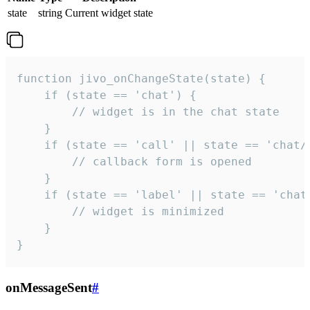
state
string
Current widget state
function jivo_onChangeState(state) {

    if (state == 'chat') {

        // widget is in the chat state

    }

    if (state == 'call' || state == 'chat/c
        // callback form is opened

    }

    if (state == 'label' || state == 'chat/
        // widget is minimized

    }

}
onMessageSent
#