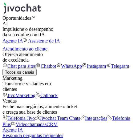
Oportunidades
AI
Impulsione o desempenho
da sua equipe com IA
Agente IA
Assistente de IA
Atendimento ao cliente
Ofereça atendimento
de excelência
Chat para sites
Chatbot
WhatsApp
Instagram
Telegram
Todos os canais
Marketing
Transforme visitantes em
clientes
JivoMarketing
Callback
Vendas
Feche mais negócios, aumente o ticket
e cresça sua base de clientes
Telefonia Jivo
Jivochat Team Chats
Integrações
Telefonia
Plus
Videochamadas
CRM
Agente IA
Responda perguntas frequentes