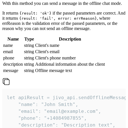
With this method you can send a message in the offline chat mode.
It returns
if the passed parameters are correct. And
{result: 'ok'}
it returns
, where
{result: 'fail', error: errReason}
errReason is the validation error of the passed parameters, or the
reason why you can not send an offline message.
Name
Type
Description
name
string
Client's name
email
string
Client's email
phone
string
Client's phone number
description
string
Additional information about the client
message
string
Offline message text
let apiResult = jivo_api.sendOfflineMessage
    "name": "John Smith",

    "email": "email@example.com",

    "phone": "+14084987855",

    "description": "Description text",
