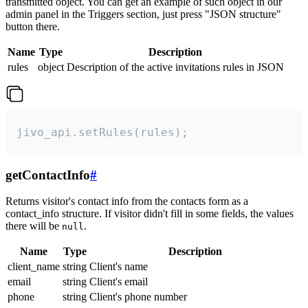
transmitted object. You can get an example of such object in our
admin panel in the Triggers section, just press "JSON structure"
button there.
Name
Type
Description
rules
object
Description of the active invitations rules in JSON
jivo_api.setRules(rules);
getContactInfo
#
Returns visitor's contact info from the contacts form as a
contact_info structure. If visitor didn't fill in some fields, the values
there will be
.
null
Name
Type
Description
client_name
string
Client's name
email
string
Client's email
phone
string
Client's phone number