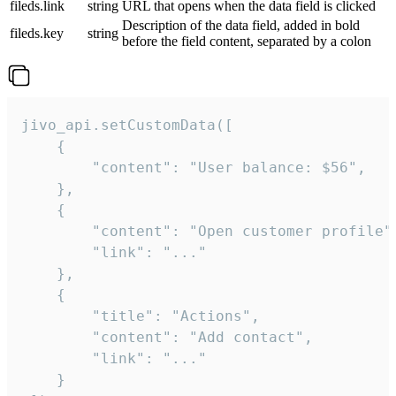
fileds.link
string
URL that opens when the data field is clicked
Description of the data field, added in bold
fileds.key
string
before the field content, separated by a colon
jivo_api.setCustomData([

    {

        "content": "User balance: $56",

    },

    {

        "content": "Open customer profile",
        "link": "..."

    },

    {

        "title": "Actions",

        "content": "Add contact",

        "link": "..."

    }
