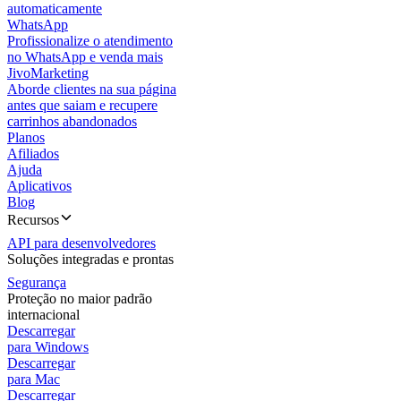
automaticamente
WhatsApp
Profissionalize o atendimento
no WhatsApp e venda mais
JivoMarketing
Aborde clientes na sua página
antes que saiam e recupere
carrinhos abandonados
Planos
Afiliados
Ajuda
Aplicativos
Blog
Recursos
API para desenvolvedores
Soluções integradas e prontas
Segurança
Proteção no maior padrão
internacional
Descarregar
para Windows
Descarregar
para Mac
Descarregar