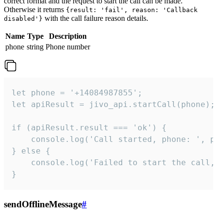
correct format and the request to start the call can be made.
Otherwise it returns
{result: 'fail', reason: 'Callback
with the call failure reason details.
disabled'}
Name
Type
Description
phone
string
Phone number
let phone = '+14084987855';

let apiResult = jivo_api.startCall(phone);

if (apiResult.result === 'ok') {

    console.log('Call started, phone: ', ph
} else {

    console.log('Failed to start the call,
}
sendOfflineMessage
#