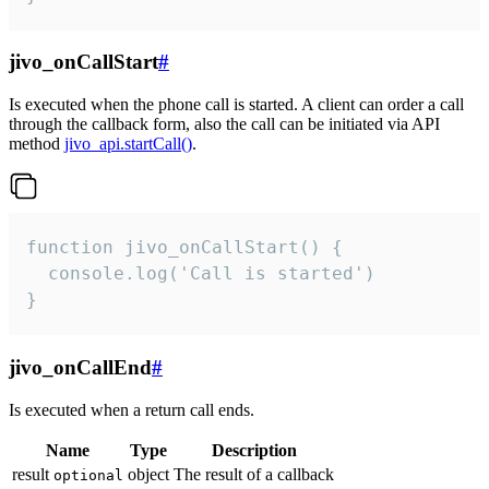
jivo_onCallStart
#
Is executed when the phone call is started. A client can order a call
through the callback form, also the call can be initiated via API
method
jivo_api.startCall()
.
function jivo_onCallStart() {

  console.log('Call is started')

}
jivo_onCallEnd
#
Is executed when a return call ends.
Name
Type
Description
result
object
The result of a callback
optional