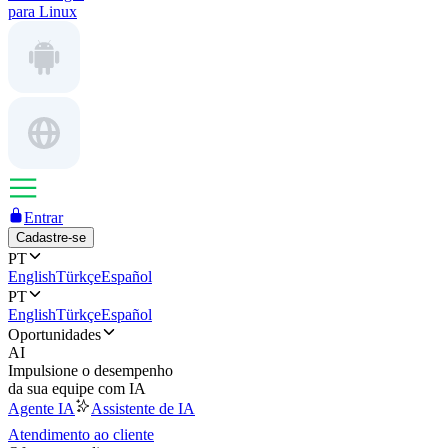
para Linux
Entrar
Cadastre-se
PT
English
Türkçe
Español
PT
English
Türkçe
Español
Oportunidades
AI
Impulsione o desempenho
da sua equipe com IA
Agente IA
Assistente de IA
Atendimento ao cliente