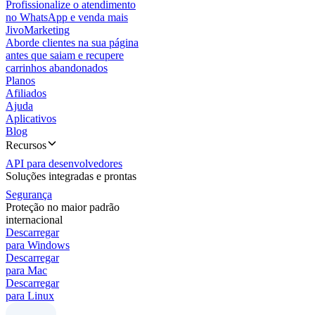
Profissionalize o atendimento
no WhatsApp e venda mais
JivoMarketing
Aborde clientes na sua página
antes que saiam e recupere
carrinhos abandonados
Planos
Afiliados
Ajuda
Aplicativos
Blog
Recursos
API para desenvolvedores
Soluções integradas e prontas
Segurança
Proteção no maior padrão
internacional
Descarregar
para Windows
Descarregar
para Mac
Descarregar
para Linux