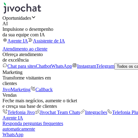
Oportunidades
AI
Impulsione o desempenho
da sua equipe com IA
Agente IA
Assistente de IA
Atendimento ao cliente
Ofereça atendimento
de excelência
Chat para sites
Chatbot
WhatsApp
Instagram
Telegram
Todos os c
Marketing
Transforme visitantes em
clientes
JivoMarketing
Callback
Vendas
Feche mais negócios, aumente o ticket
e cresça sua base de clientes
Telefonia Jivo
Jivochat Team Chats
Integrações
Telefonia Plu
Agente IA
Responda perguntas frequentes
automaticamente
WhatsApp