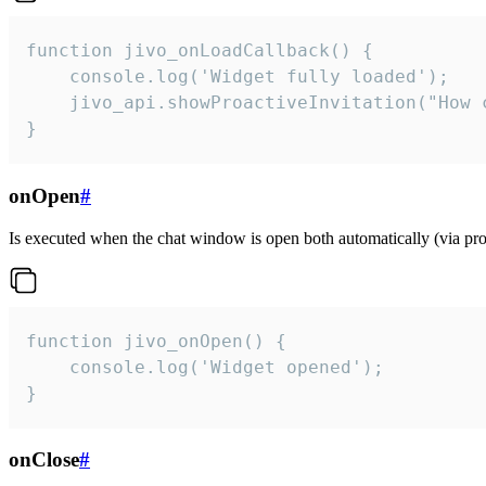
function jivo_onLoadCallback() {

    console.log('Widget fully loaded');

    jivo_api.showProactiveInvitation("How c
}
onOpen
#
Is executed when the chat window is open both automatically (via proa
function jivo_onOpen() {

    console.log('Widget opened');

}
onClose
#