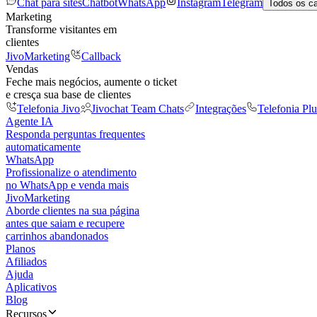
Chat para sites
Chatbot
WhatsApp
Instagram
Telegram
Todos os c
Marketing
Transforme visitantes em
clientes
JivoMarketing
Callback
Vendas
Feche mais negócios, aumente o ticket
e cresça sua base de clientes
Telefonia Jivo
Jivochat Team Chats
Integrações
Telefonia Plu
Agente IA
Responda perguntas frequentes
automaticamente
WhatsApp
Profissionalize o atendimento
no WhatsApp e venda mais
JivoMarketing
Aborde clientes na sua página
antes que saiam e recupere
carrinhos abandonados
Planos
Afiliados
Ajuda
Aplicativos
Blog
Recursos