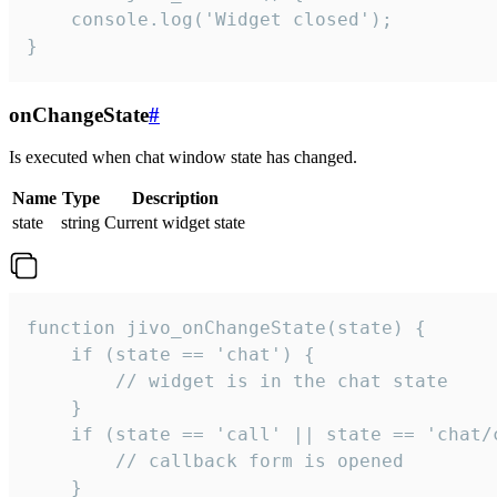
    console.log('Widget closed');

}
onChangeState
#
Is executed when chat window state has changed.
Name
Type
Description
state
string
Current widget state
function jivo_onChangeState(state) {

    if (state == 'chat') {

        // widget is in the chat state

    }

    if (state == 'call' || state == 'chat/c
        // callback form is opened

    }
