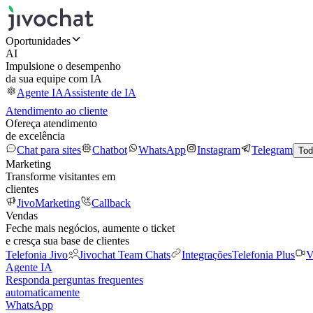
Oportunidades
AI
Impulsione o desempenho
da sua equipe com IA
Agente IA
Assistente de IA
Atendimento ao cliente
Ofereça atendimento
de excelência
Chat para sites
Chatbot
WhatsApp
Instagram
Telegram
Tod
Marketing
Transforme visitantes em
clientes
JivoMarketing
Callback
Vendas
Feche mais negócios, aumente o ticket
e cresça sua base de clientes
Telefonia Jivo
Jivochat Team Chats
Integrações
Telefonia Plus
V
Agente IA
Responda perguntas frequentes
automaticamente
WhatsApp