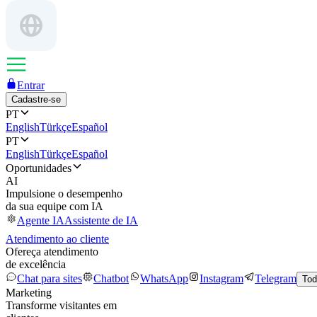
Entrar
Cadastre-se
PT
English
Türkçe
Español
PT
English
Türkçe
Español
Oportunidades
AI
Impulsione o desempenho
da sua equipe com IA
Agente IA
Assistente de IA
Atendimento ao cliente
Ofereça atendimento
de excelência
Chat para sites
Chatbot
WhatsApp
Instagram
Telegram
Tod
Marketing
Transforme visitantes em