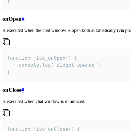
}
onOpen
#
Is executed when the chat window is open both automatically (via proa
function jivo_onOpen() {

    console.log('Widget opened');

}
onClose
#
Is executed when chat window is minimized.
function jivo_onClose() {
