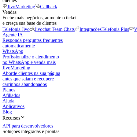
clientes
JivoMarketing
Callback
Vendas
Feche mais negócios, aumente o ticket
e cresça sua base de clientes
Telefonia Jivo
Jivochat Team Chats
Integrações
Telefonia Plus
V
Agente IA
Responda perguntas frequentes
automaticamente
WhatsApp
Profissionalize o atendimento
no WhatsApp e venda mais
JivoMarketing
Aborde clientes na sua página
antes que saiam e recupere
carrinhos abandonados
Planos
Afiliados
Ajuda
Aplicativos
Blog
Recursos
API para desenvolvedores
Soluções integradas e prontas