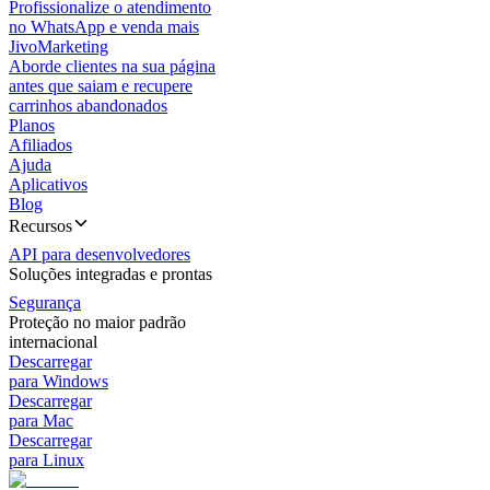
Profissionalize o atendimento
no WhatsApp e venda mais
JivoMarketing
Aborde clientes na sua página
antes que saiam e recupere
carrinhos abandonados
Planos
Afiliados
Ajuda
Aplicativos
Blog
Recursos
API para desenvolvedores
Soluções integradas e prontas
Segurança
Proteção no maior padrão
internacional
Descarregar
para Windows
Descarregar
para Mac
Descarregar
para Linux