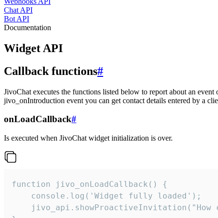
Webhooks API
Chat API
Bot API
Documentation
Widget API
Callback functions
#
JivoChat executes the functions listed below to report about an event 
jivo_onIntroduction event you can get contact details entered by a clie
onLoadCallback
#
Is executed when JivoChat widget initialization is over.
function jivo_onLoadCallback() {

    console.log('Widget fully loaded');

    jivo_api.showProactiveInvitation("How c