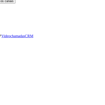
 os canais
Videochamadas
CRM