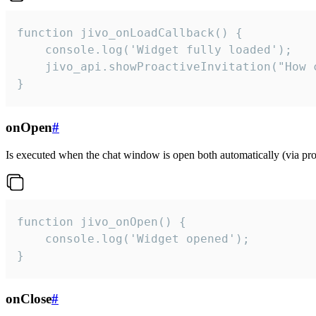
function jivo_onLoadCallback() {

    console.log('Widget fully loaded');

    jivo_api.showProactiveInvitation("How c
}
onOpen
#
Is executed when the chat window is open both automatically (via proa
function jivo_onOpen() {

    console.log('Widget opened');

}
onClose
#