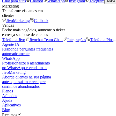
Chat para sites
Chatbot
WhatsApp
Instagram
Telegram
Todos
Marketing
Transforme visitantes em
clientes
JivoMarketing
Callback
Vendas
Feche mais negócios, aumente o ticket
e cresça sua base de clientes
Telefonia Jivo
Jivochat Team Chats
Integrações
Telefonia Plus
Agente IA
Responda perguntas frequentes
automaticamente
WhatsApp
Profissionalize o atendimento
no WhatsApp e venda mais
JivoMarketing
Aborde clientes na sua página
antes que saiam e recupere
carrinhos abandonados
Planos
Afiliados
Ajuda
Aplicativos
Blog
Recursos