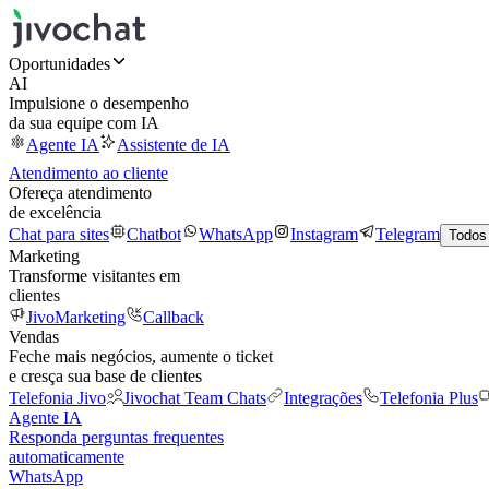
Oportunidades
AI
Impulsione o desempenho
da sua equipe com IA
Agente IA
Assistente de IA
Atendimento ao cliente
Ofereça atendimento
de excelência
Chat para sites
Chatbot
WhatsApp
Instagram
Telegram
Todos
Marketing
Transforme visitantes em
clientes
JivoMarketing
Callback
Vendas
Feche mais negócios, aumente o ticket
e cresça sua base de clientes
Telefonia Jivo
Jivochat Team Chats
Integrações
Telefonia Plus
Agente IA
Responda perguntas frequentes
automaticamente
WhatsApp