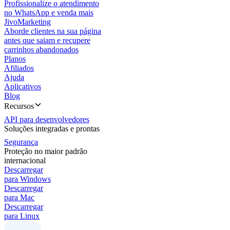
Profissionalize o atendimento
no WhatsApp e venda mais
JivoMarketing
Aborde clientes na sua página
antes que saiam e recupere
carrinhos abandonados
Planos
Afiliados
Ajuda
Aplicativos
Blog
Recursos
API para desenvolvedores
Soluções integradas e prontas
Segurança
Proteção no maior padrão
internacional
Descarregar
para Windows
Descarregar
para Mac
Descarregar
para Linux