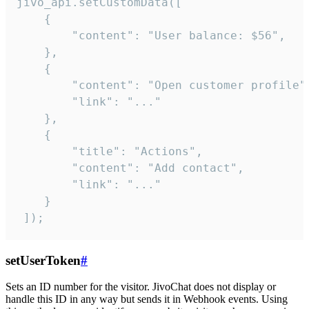
jivo_api.setCustomData([

    {

        "content": "User balance: $56",

    },

    {

        "content": "Open customer profile",
        "link": "..."

    },

    {

        "title": "Actions",

        "content": "Add contact",

        "link": "..."

    }

 ]);
setUserToken
#
Sets an ID number for the visitor. JivoChat does not display or
handle this ID in any way but sends it in Webhook events. Using