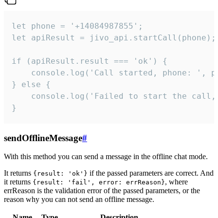
let phone = '+14084987855';

let apiResult = jivo_api.startCall(phone);

if (apiResult.result === 'ok') {

    console.log('Call started, phone: ', ph
} else {

    console.log('Failed to start the call,
}
sendOfflineMessage
#
With this method you can send a message in the offline chat mode.
It returns
if the passed parameters are correct. And
{result: 'ok'}
it returns
, where
{result: 'fail', error: errReason}
errReason is the validation error of the passed parameters, or the
reason why you can not send an offline message.
Name
Type
Description