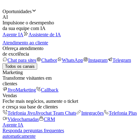
Oportunidades
AI
Impulsione o desempenho
da sua equipe com IA
Agente IA
Assistente de IA
Atendimento ao cliente
Ofereça atendimento
de excelência
Chat para sites
Chatbot
WhatsApp
Instagram
Telegram
Todos os canais
Marketing
Transforme visitantes em
clientes
JivoMarketing
Callback
Vendas
Feche mais negócios, aumente o ticket
e cresça sua base de clientes
Telefonia Jivo
Jivochat Team Chats
Integrações
Telefonia Plus
Videochamadas
CRM
Agente IA
Responda perguntas frequentes
automaticamente