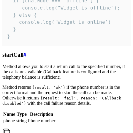
  if (chatMode === 'offline') {

     console.log("Widget is offline");

  } else {

    console.log('Widget is online')

  }

}
startCall
#
Method allows you to start a return call to the specified number, if
the calls are available (Callback feature is configured and the
telephony balance is sufficient).
Method returns
if the phone number is in the
{result: 'ok'}
correct format and the request to start the call can be made.
Otherwise it returns
{result: 'fail', reason: 'Callback
with the call failure reason details.
disabled'}
Name
Type
Description
phone
string
Phone number