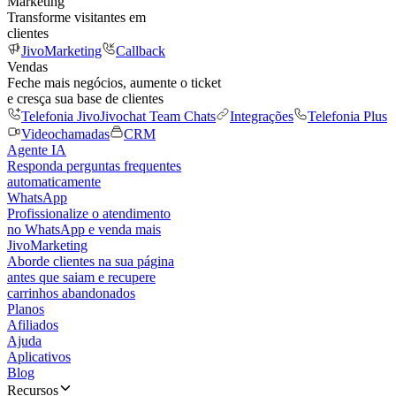
Marketing
Transforme visitantes em
clientes
JivoMarketing
Callback
Vendas
Feche mais negócios, aumente o ticket
e cresça sua base de clientes
Telefonia Jivo
Jivochat Team Chats
Integrações
Telefonia Plus
Videochamadas
CRM
Agente IA
Responda perguntas frequentes
automaticamente
WhatsApp
Profissionalize o atendimento
no WhatsApp e venda mais
JivoMarketing
Aborde clientes na sua página
antes que saiam e recupere
carrinhos abandonados
Planos
Afiliados
Ajuda
Aplicativos
Blog
Recursos