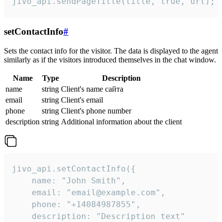
jivo_api.sendPageTitle(title, true, url);
setContactInfo
#
Sets the contact info for the visitor. The data is displayed to the agent
similarly as if the visitors introduced themselves in the chat window.
Name
Type
Description
name
string
Client's name сайта
email
string
Client's email
phone
string
Client's phone number
description
string
Additional information about the client
jivo_api.setContactInfo({

    name: "John Smith",

    email: "email@example.com",

    phone: "+14084987855",

    description: "Description text"
