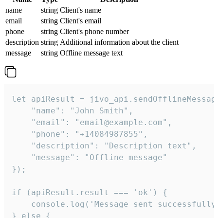
name
string
Client's name
email
string
Client's email
phone
string
Client's phone number
description
string
Additional information about the client
message
string
Offline message text
let apiResult = jivo_api.sendOfflineMessage
    "name": "John Smith",

    "email": "email@example.com",

    "phone": "+14084987855",

    "description": "Description text",

    "message": "Offline message"

});

if (apiResult.result === 'ok') {

    console.log('Message sent successfully'
} else {
