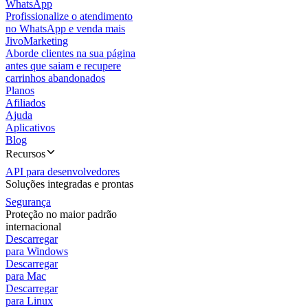
WhatsApp
Profissionalize o atendimento
no WhatsApp e venda mais
JivoMarketing
Aborde clientes na sua página
antes que saiam e recupere
carrinhos abandonados
Planos
Afiliados
Ajuda
Aplicativos
Blog
Recursos
API para desenvolvedores
Soluções integradas e prontas
Segurança
Proteção no maior padrão
internacional
Descarregar
para Windows
Descarregar
para Mac
Descarregar
para Linux