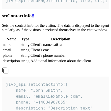
jivo_api.sendPageTitle(title, true, url);
setContactInfo
#
Sets the contact info for the visitor. The data is displayed to the agent
similarly as if the visitors introduced themselves in the chat window.
Name
Type
Description
name
string
Client's name сайта
email
string
Client's email
phone
string
Client's phone number
description
string
Additional information about the client
jivo_api.setContactInfo({

    name: "John Smith",

    email: "email@example.com",

    phone: "+14084987855",

    description: "Description text"
