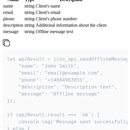
name
string
Client's name
email
string
Client's email
phone
string
Client's phone number
description
string
Additional information about the client
message
string
Offline message text
let apiResult = jivo_api.sendOfflineMessage
    "name": "John Smith",

    "email": "email@example.com",

    "phone": "+14084987855",

    "description": "Description text",

    "message": "Offline message"

});

if (apiResult.result === 'ok') {

    console.log('Message sent successfully'
} else {
