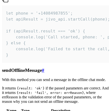
let phone = '+14084987855';

let apiResult = jivo_api.startCall(phone);

if (apiResult.result === 'ok') {

    console.log('Call started, phone: ', ph
} else {

    console.log('Failed to start the call,
}
sendOfflineMessage
#
With this method you can send a message in the offline chat mode.
It returns
if the passed parameters are correct. And
{result: 'ok'}
it returns
, where
{result: 'fail', error: errReason}
errReason is the validation error of the passed parameters, or the
reason why you can not send an offline message.
Name
Type
Description