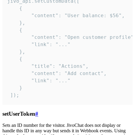
jivo_api.setCustomData([

    {

        "content": "User balance: $56",

    },

    {

        "content": "Open customer profile",
        "link": "..."

    },

    {

        "title": "Actions",

        "content": "Add contact",

        "link": "..."

    }

 ]);
setUserToken
#
Sets an ID number for the visitor. JivoChat does not display or
handle this ID in any way but sends it in Webhook events. Using