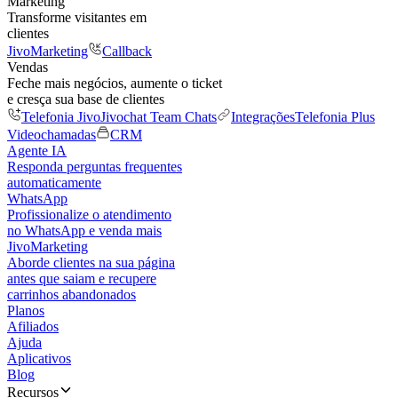
Marketing
Transforme visitantes em
clientes
JivoMarketing
Callback
Vendas
Feche mais negócios, aumente o ticket
e cresça sua base de clientes
Telefonia Jivo
Jivochat Team Chats
Integrações
Telefonia Plus
Videochamadas
CRM
Agente IA
Responda perguntas frequentes
automaticamente
WhatsApp
Profissionalize o atendimento
no WhatsApp e venda mais
JivoMarketing
Aborde clientes na sua página
antes que saiam e recupere
carrinhos abandonados
Planos
Afiliados
Ajuda
Aplicativos
Blog
Recursos