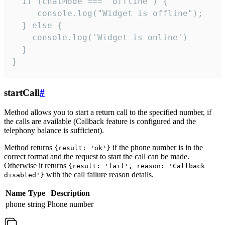
  if (chatMode === 'offline') {

     console.log("Widget is offline");

  } else {

    console.log('Widget is online')

  }

}
startCall
#
Method allows you to start a return call to the specified number, if
the calls are available (Callback feature is configured and the
telephony balance is sufficient).
Method returns
if the phone number is in the
{result: 'ok'}
correct format and the request to start the call can be made.
Otherwise it returns
{result: 'fail', reason: 'Callback
with the call failure reason details.
disabled'}
Name
Type
Description
phone
string
Phone number