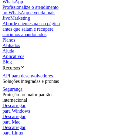
WhatsApp
Profissionalize o atendimento
no WhatsApp e venda mais
JivoMarketing
Aborde clientes na sua página
antes que saiam e recupere
carrinhos abandonados
Planos
Afiliados
Ajuda
Aplicativos
Blog
Recursos
API para desenvolvedores
Soluções integradas e prontas
Segurança
Proteção no maior padrão
internacional
Descarregar
para Windows
Descarregar
para Mac
Descarregar
para Linux