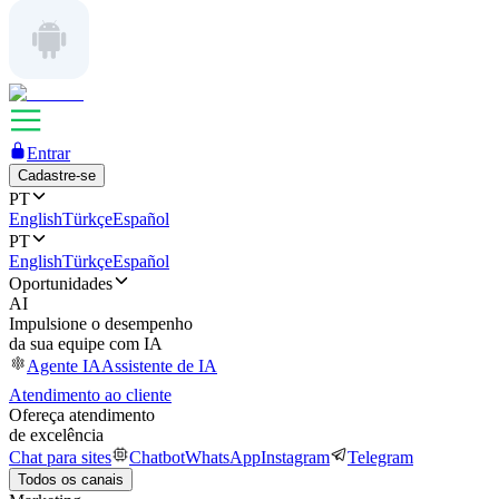
Entrar
Cadastre-se
PT
English
Türkçe
Español
PT
English
Türkçe
Español
Oportunidades
AI
Impulsione o desempenho
da sua equipe com IA
Agente IA
Assistente de IA
Atendimento ao cliente
Ofereça atendimento
de excelência
Chat para sites
Chatbot
WhatsApp
Instagram
Telegram
Todos os canais