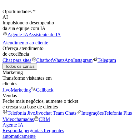
Oportunidades
AI
Impulsione o desempenho
da sua equipe com IA
Agente IA
Assistente de IA
Atendimento ao cliente
Ofereça atendimento
de excelência
Chat para sites
Chatbot
WhatsApp
Instagram
Telegram
Todos os canais
Marketing
Transforme visitantes em
clientes
JivoMarketing
Callback
Vendas
Feche mais negócios, aumente o ticket
e cresça sua base de clientes
Telefonia Jivo
Jivochat Team Chats
Integrações
Telefonia Plus
Videochamadas
CRM
Agente IA
Responda perguntas frequentes
automaticamente