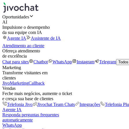
Oportunidades
AI
Impulsione o desempenho
da sua equipe com IA
Agente IA
Assistente de IA
Atendimento ao cliente
Ofereça atendimento
de excelência
Chat para sites
Chatbot
WhatsApp
Instagram
Telegram
Todos
Marketing
Transforme visitantes em
clientes
JivoMarketing
Callback
Vendas
Feche mais negócios, aumente o ticket
e cresça sua base de clientes
Telefonia Jivo
Jivochat Team Chats
Integrações
Telefonia Plu
Agente IA
Responda perguntas frequentes
automaticamente
WhatsApp