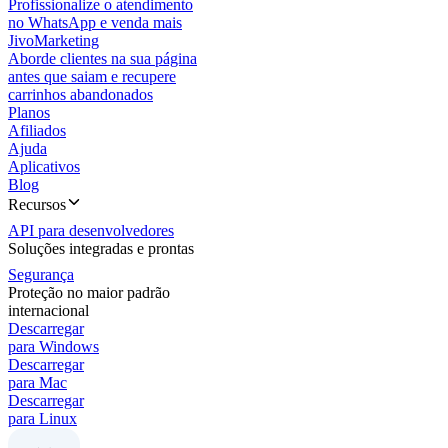
Profissionalize o atendimento
no WhatsApp e venda mais
JivoMarketing
Aborde clientes na sua página
antes que saiam e recupere
carrinhos abandonados
Planos
Afiliados
Ajuda
Aplicativos
Blog
Recursos
API para desenvolvedores
Soluções integradas e prontas
Segurança
Proteção no maior padrão
internacional
Descarregar
para Windows
Descarregar
para Mac
Descarregar
para Linux