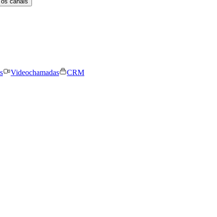
 os canais
s
Videochamadas
CRM