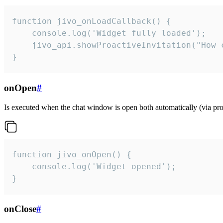
function jivo_onLoadCallback() {

    console.log('Widget fully loaded');

    jivo_api.showProactiveInvitation("How c
}
onOpen
#
Is executed when the chat window is open both automatically (via proa
function jivo_onOpen() {

    console.log('Widget opened');

}
onClose
#