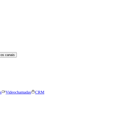
 os canais
s
Videochamadas
CRM