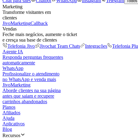
Chat para sites
Chatbot
WhatsApp
Instagram
Telegram
Todos
Marketing
Transforme visitantes em
clientes
JivoMarketing
Callback
Vendas
Feche mais negócios, aumente o ticket
e cresça sua base de clientes
Telefonia Jivo
Jivochat Team Chats
Integrações
Telefonia Plu
Agente IA
Responda perguntas frequentes
automaticamente
WhatsApp
Profissionalize o atendimento
no WhatsApp e venda mais
JivoMarketing
Aborde clientes na sua página
antes que saiam e recupere
carrinhos abandonados
Planos
Afiliados
Ajuda
Aplicativos
Blog
Recursos