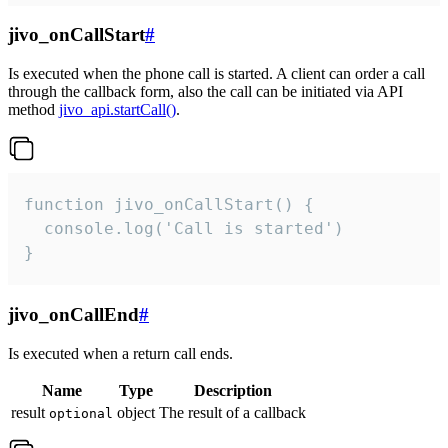
jivo_onCallStart
#
Is executed when the phone call is started. A client can order a call
through the callback form, also the call can be initiated via API
method
jivo_api.startCall()
.
function jivo_onCallStart() {

  console.log('Call is started')

}
jivo_onCallEnd
#
Is executed when a return call ends.
Name
Type
Description
result
object
The result of a callback
optional