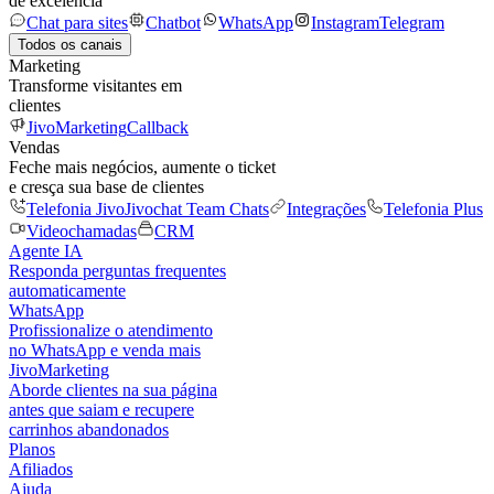
de excelência
Chat para sites
Chatbot
WhatsApp
Instagram
Telegram
Todos os canais
Marketing
Transforme visitantes em
clientes
JivoMarketing
Callback
Vendas
Feche mais negócios, aumente o ticket
e cresça sua base de clientes
Telefonia Jivo
Jivochat Team Chats
Integrações
Telefonia Plus
Videochamadas
CRM
Agente IA
Responda perguntas frequentes
automaticamente
WhatsApp
Profissionalize o atendimento
no WhatsApp e venda mais
JivoMarketing
Aborde clientes na sua página
antes que saiam e recupere
carrinhos abandonados
Planos
Afiliados
Ajuda