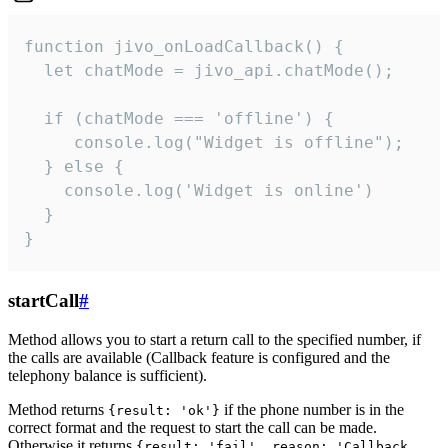
function jivo_onLoadCallback() {

  let chatMode = jivo_api.chatMode();

  if (chatMode === 'offline') {

     console.log("Widget is offline");

  } else {

    console.log('Widget is online')

  }

}
startCall
#
Method allows you to start a return call to the specified number, if
the calls are available (Callback feature is configured and the
telephony balance is sufficient).
Method returns
if the phone number is in the
{result: 'ok'}
correct format and the request to start the call can be made.
Otherwise it returns
{result: 'fail', reason: 'Callback