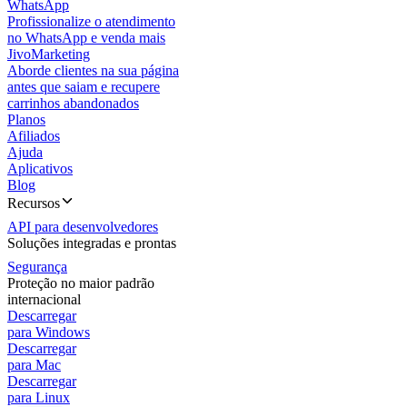
WhatsApp
Profissionalize o atendimento
no WhatsApp e venda mais
JivoMarketing
Aborde clientes na sua página
antes que saiam e recupere
carrinhos abandonados
Planos
Afiliados
Ajuda
Aplicativos
Blog
Recursos
API para desenvolvedores
Soluções integradas e prontas
Segurança
Proteção no maior padrão
internacional
Descarregar
para Windows
Descarregar
para Mac
Descarregar
para Linux