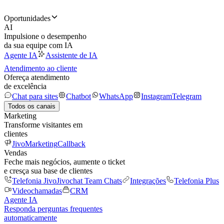
Oportunidades
AI
Impulsione o desempenho
da sua equipe com IA
Agente IA
Assistente de IA
Atendimento ao cliente
Ofereça atendimento
de excelência
Chat para sites
Chatbot
WhatsApp
Instagram
Telegram
Todos os canais
Marketing
Transforme visitantes em
clientes
JivoMarketing
Callback
Vendas
Feche mais negócios, aumente o ticket
e cresça sua base de clientes
Telefonia Jivo
Jivochat Team Chats
Integrações
Telefonia Plus
Videochamadas
CRM
Agente IA
Responda perguntas frequentes
automaticamente