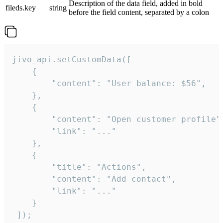
Description of the data field, added in bold
fileds.key
string
before the field content, separated by a colon
jivo_api.setCustomData([

    {

        "content": "User balance: $56",

    },

    {

        "content": "Open customer profile",
        "link": "..."

    },

    {

        "title": "Actions",

        "content": "Add contact",

        "link": "..."

    }

 ]);