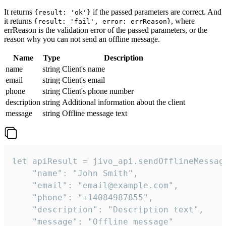
It returns
if the passed parameters are correct. And
{result: 'ok'}
it returns
, where
{result: 'fail', error: errReason}
errReason is the validation error of the passed parameters, or the
reason why you can not send an offline message.
Name
Type
Description
name
string
Client's name
email
string
Client's email
phone
string
Client's phone number
description
string
Additional information about the client
message
string
Offline message text
let apiResult = jivo_api.sendOfflineMessage
    "name": "John Smith",

    "email": "email@example.com",

    "phone": "+14084987855",

    "description": "Description text",

    "message": "Offline message"
