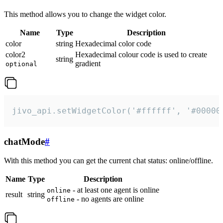
This method allows you to change the widget color.
Name
Type
Description
color
string
Hexadecimal color code
color2
Hexadecimal colour code is used to create
string
gradient
optional
jivo_api.setWidgetColor('#ffffff', '#00000
chatMode
#
With this method you can get the current chat status: online/offline.
Name
Type
Description
- at least one agent is online
online
result
string
- no agents are online
offline