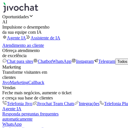
Oportunidades
AI
Impulsione o desempenho
da sua equipe com IA
Agente IA
Assistente de IA
Atendimento ao cliente
Ofereça atendimento
de excelência
Chat para sites
Chatbot
WhatsApp
Instagram
Telegram
Todos
Marketing
Transforme visitantes em
clientes
JivoMarketing
Callback
Vendas
Feche mais negócios, aumente o ticket
e cresça sua base de clientes
Telefonia Jivo
Jivochat Team Chats
Integrações
Telefonia Plu
Agente IA
Responda perguntas frequentes
automaticamente
WhatsApp