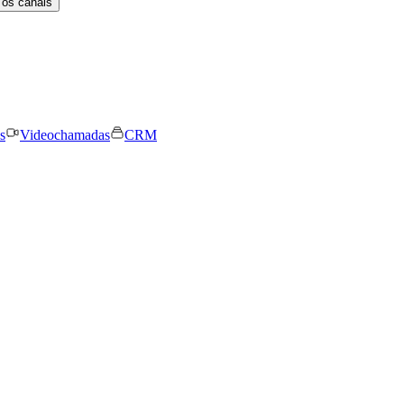
 os canais
s
Videochamadas
CRM