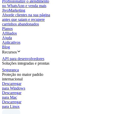
Profissionalize o atendimento
no WhatsApp e venda mais
JivoMarketing
Aborde clientes na sua página
antes que saiam e recupere
carrinhos abandonados
Planos
Afiliados
Ajuda
Aplicativos
Blog
Recursos
API para desenvolvedores
Soluções integradas e prontas
Segurança
Proteção no maior padrão
internacional
Descarregar
para Windows
Descarregar
para Mac
Descarregar
para Linux