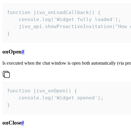
function jivo_onLoadCallback() {

    console.log('Widget fully loaded');

    jivo_api.showProactiveInvitation("How c
}
onOpen
#
Is executed when the chat window is open both automatically (via proa
function jivo_onOpen() {

    console.log('Widget opened');

}
onClose
#