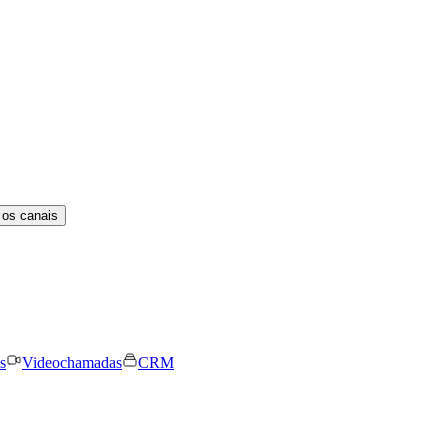
 os canais
s
Videochamadas
CRM