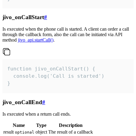
jivo_onCallStart
#
Is executed when the phone call is started. A client can order a call
through the callback form, also the call can be initiated via API
method
jivo_api.startCall()
.
function jivo_onCallStart() {

  console.log('Call is started')

}
jivo_onCallEnd
#
Is executed when a return call ends.
Name
Type
Description
result
object
The result of a callback
optional