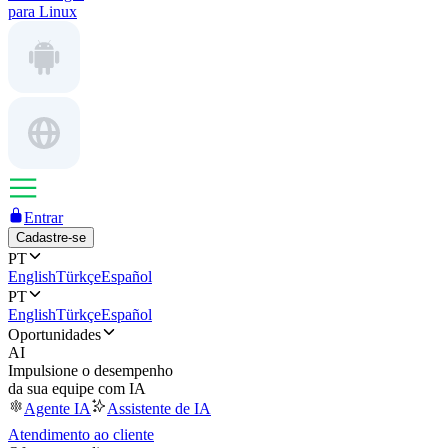
para Linux
Entrar
Cadastre-se
PT
English
Türkçe
Español
PT
English
Türkçe
Español
Oportunidades
AI
Impulsione o desempenho
da sua equipe com IA
Agente IA
Assistente de IA
Atendimento ao cliente