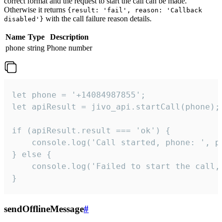
correct format and the request to start the call can be made.
Otherwise it returns
{result: 'fail', reason: 'Callback
with the call failure reason details.
disabled'}
Name
Type
Description
phone
string
Phone number
let phone = '+14084987855';

let apiResult = jivo_api.startCall(phone);

if (apiResult.result === 'ok') {

    console.log('Call started, phone: ', ph
} else {

    console.log('Failed to start the call,
}
sendOfflineMessage
#