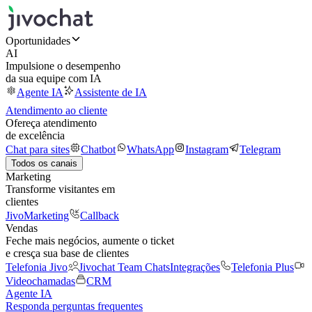
Oportunidades
AI
Impulsione o desempenho
da sua equipe com IA
Agente IA
Assistente de IA
Atendimento ao cliente
Ofereça atendimento
de excelência
Chat para sites
Chatbot
WhatsApp
Instagram
Telegram
Todos os canais
Marketing
Transforme visitantes em
clientes
JivoMarketing
Callback
Vendas
Feche mais negócios, aumente o ticket
e cresça sua base de clientes
Telefonia Jivo
Jivochat Team Chats
Integrações
Telefonia Plus
Videochamadas
CRM
Agente IA
Responda perguntas frequentes