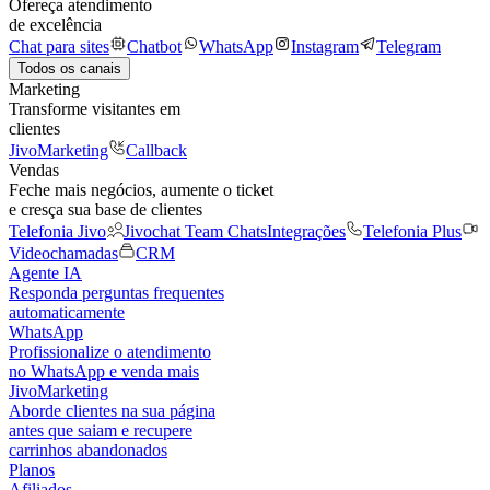
Ofereça atendimento
de excelência
Chat para sites
Chatbot
WhatsApp
Instagram
Telegram
Todos os canais
Marketing
Transforme visitantes em
clientes
JivoMarketing
Callback
Vendas
Feche mais negócios, aumente o ticket
e cresça sua base de clientes
Telefonia Jivo
Jivochat Team Chats
Integrações
Telefonia Plus
Videochamadas
CRM
Agente IA
Responda perguntas frequentes
automaticamente
WhatsApp
Profissionalize o atendimento
no WhatsApp e venda mais
JivoMarketing
Aborde clientes na sua página
antes que saiam e recupere
carrinhos abandonados
Planos
Afiliados