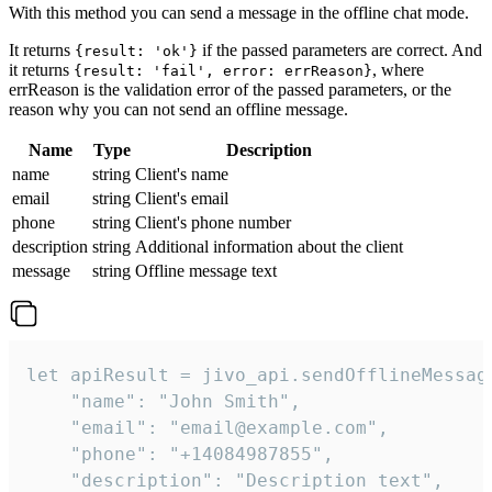
With this method you can send a message in the offline chat mode.
It returns
if the passed parameters are correct. And
{result: 'ok'}
it returns
, where
{result: 'fail', error: errReason}
errReason is the validation error of the passed parameters, or the
reason why you can not send an offline message.
Name
Type
Description
name
string
Client's name
email
string
Client's email
phone
string
Client's phone number
description
string
Additional information about the client
message
string
Offline message text
let apiResult = jivo_api.sendOfflineMessage
    "name": "John Smith",

    "email": "email@example.com",

    "phone": "+14084987855",

    "description": "Description text",
