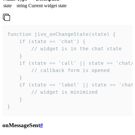
state
string
Current widget state
function jivo_onChangeState(state) {

    if (state == 'chat') {

        // widget is in the chat state

    }

    if (state == 'call' || state == 'chat/c
        // callback form is opened

    }

    if (state == 'label' || state == 'chat/
        // widget is minimized

    }

}
onMessageSent
#