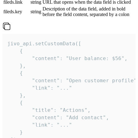
fileds.link
string
URL that opens when the data field is clicked
Description of the data field, added in bold
fileds.key
string
before the field content, separated by a colon
jivo_api.setCustomData([

    {

        "content": "User balance: $56",

    },

    {

        "content": "Open customer profile",
        "link": "..."

    },

    {

        "title": "Actions",

        "content": "Add contact",

        "link": "..."

    }
