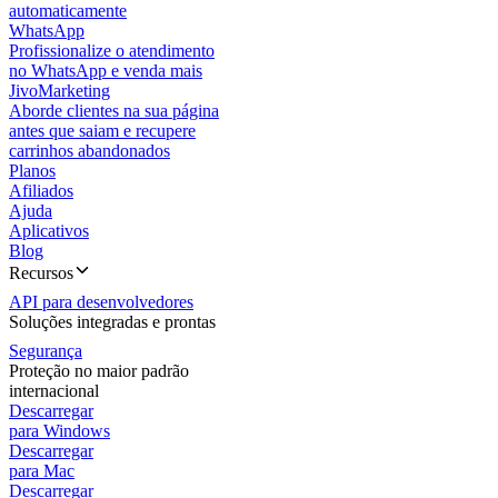
automaticamente
WhatsApp
Profissionalize o atendimento
no WhatsApp e venda mais
JivoMarketing
Aborde clientes na sua página
antes que saiam e recupere
carrinhos abandonados
Planos
Afiliados
Ajuda
Aplicativos
Blog
Recursos
API para desenvolvedores
Soluções integradas e prontas
Segurança
Proteção no maior padrão
internacional
Descarregar
para Windows
Descarregar
para Mac
Descarregar