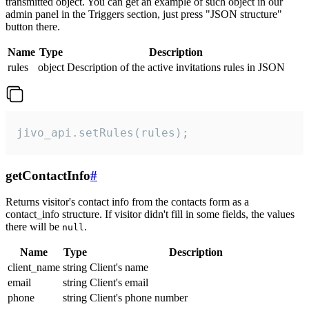
transmitted object. You can get an example of such object in our
admin panel in the Triggers section, just press "JSON structure"
button there.
Name
Type
Description
rules
object
Description of the active invitations rules in JSON
jivo_api.setRules(rules);
getContactInfo
#
Returns visitor's contact info from the contacts form as a
contact_info structure. If visitor didn't fill in some fields, the values
there will be
.
null
Name
Type
Description
client_name
string
Client's name
email
string
Client's email
phone
string
Client's phone number