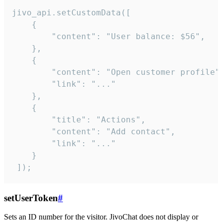
jivo_api.setCustomData([

    {

        "content": "User balance: $56",

    },

    {

        "content": "Open customer profile",
        "link": "..."

    },

    {

        "title": "Actions",

        "content": "Add contact",

        "link": "..."

    }

 ]);
setUserToken
#
Sets an ID number for the visitor. JivoChat does not display or