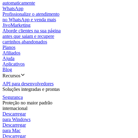
automaticamente
WhatsApp
Profissionalize o atendimento
no WhatsApp e venda mais
JivoMarketing
Aborde clientes na sua página
antes que saiam e recupere
carrinhos abandonados
Planos
Afiliados
Ajuda
Aplicativos
Blog
Recursos
API para desenvolvedores
Soluções integradas e prontas
Segurança
Proteção no maior padrão
internacional
Descarregar
para Windows
Descarregar
para Mac
Descarregar