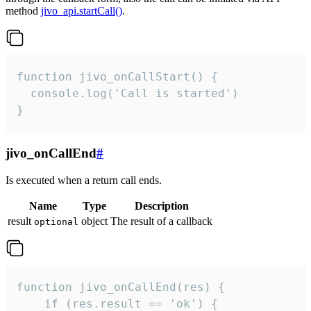
method
jivo_api.startCall()
.
function jivo_onCallStart() {

  console.log('Call is started')

}
jivo_onCallEnd
#
Is executed when a return call ends.
Name
Type
Description
result
object
The result of a callback
optional
function jivo_onCallEnd(res) {

    if (res.result == 'ok') {
