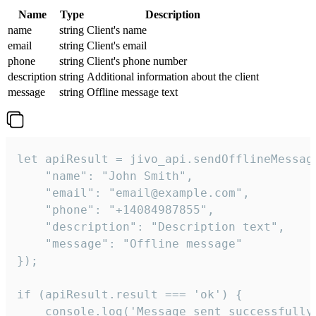
Name
Type
Description
name
string
Client's name
email
string
Client's email
phone
string
Client's phone number
description
string
Additional information about the client
message
string
Offline message text
let apiResult = jivo_api.sendOfflineMessage
    "name": "John Smith",

    "email": "email@example.com",

    "phone": "+14084987855",

    "description": "Description text",

    "message": "Offline message"

});

if (apiResult.result === 'ok') {

    console.log('Message sent successfully'