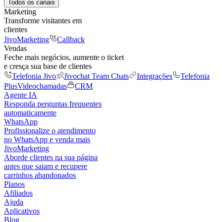
Todos os canais
Marketing
Transforme visitantes em
clientes
JivoMarketing
Callback
Vendas
Feche mais negócios, aumente o ticket
e cresça sua base de clientes
Telefonia Jivo
Jivochat Team Chats
Integrações
Telefonia
Plus
Videochamadas
CRM
Agente IA
Responda perguntas frequentes
automaticamente
WhatsApp
Profissionalize o atendimento
no WhatsApp e venda mais
JivoMarketing
Aborde clientes na sua página
antes que saiam e recupere
carrinhos abandonados
Planos
Afiliados
Ajuda
Aplicativos
Blog