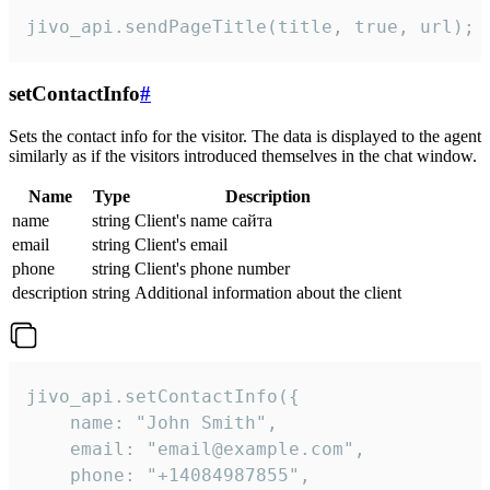
jivo_api.sendPageTitle(title, true, url);
setContactInfo
#
Sets the contact info for the visitor. The data is displayed to the agent
similarly as if the visitors introduced themselves in the chat window.
Name
Type
Description
name
string
Client's name сайта
email
string
Client's email
phone
string
Client's phone number
description
string
Additional information about the client
jivo_api.setContactInfo({

    name: "John Smith",

    email: "email@example.com",

    phone: "+14084987855",
