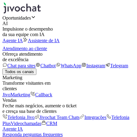
Oportunidades
AI
Impulsione o desempenho
da sua equipe com IA
Agente IA
Assistente de IA
Atendimento ao cliente
Ofereça atendimento
de excelência
Chat para sites
Chatbot
WhatsApp
Instagram
Telegram
Todos os canais
Marketing
Transforme visitantes em
clientes
JivoMarketing
Callback
Vendas
Feche mais negócios, aumente o ticket
e cresça sua base de clientes
Telefonia Jivo
Jivochat Team Chats
Integrações
Telefonia
Plus
Videochamadas
CRM
Agente IA
Responda perguntas frequentes