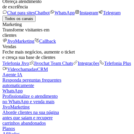
Ofereça atendimento
de excelência
Chat para sites
Chatbot
WhatsApp
Instagram
Telegram
Todos os canais
Marketing
Transforme visitantes em
clientes
JivoMarketing
Callback
Vendas
Feche mais negócios, aumente o ticket
e cresça sua base de clientes
Telefonia Jivo
Jivochat Team Chats
Integrações
Telefonia Plus
Videochamadas
CRM
Agente IA
Responda perguntas frequentes
automaticamente
WhatsApp
Profissionalize o atendimento
no WhatsApp e venda mais
JivoMarketing
Aborde clientes na sua página
antes que saiam e recupere
carrinhos abandonados
Planos
Afiliados