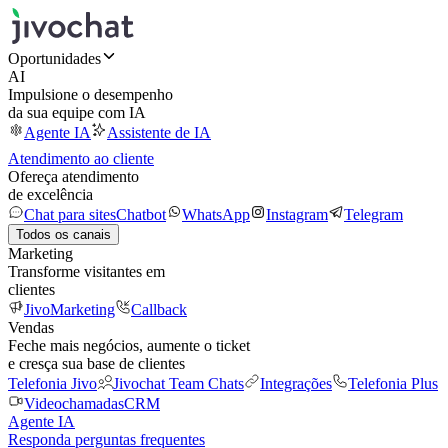
Oportunidades
AI
Impulsione o desempenho
da sua equipe com IA
Agente IA
Assistente de IA
Atendimento ao cliente
Ofereça atendimento
de excelência
Chat para sites
Chatbot
WhatsApp
Instagram
Telegram
Todos os canais
Marketing
Transforme visitantes em
clientes
JivoMarketing
Callback
Vendas
Feche mais negócios, aumente o ticket
e cresça sua base de clientes
Telefonia Jivo
Jivochat Team Chats
Integrações
Telefonia Plus
Videochamadas
CRM
Agente IA
Responda perguntas frequentes