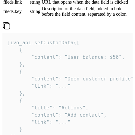
fileds.link
string
URL that opens when the data field is clicked
Description of the data field, added in bold
fileds.key
string
before the field content, separated by a colon
jivo_api.setCustomData([

    {

        "content": "User balance: $56",

    },

    {

        "content": "Open customer profile",
        "link": "..."

    },

    {

        "title": "Actions",

        "content": "Add contact",

        "link": "..."

    }
