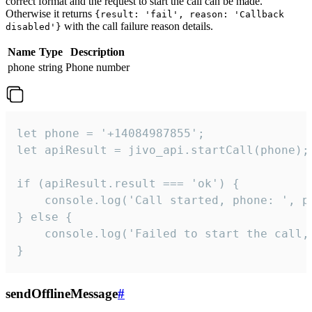
correct format and the request to start the call can be made.
Otherwise it returns
{result: 'fail', reason: 'Callback
with the call failure reason details.
disabled'}
Name
Type
Description
phone
string
Phone number
let phone = '+14084987855';

let apiResult = jivo_api.startCall(phone);

if (apiResult.result === 'ok') {

    console.log('Call started, phone: ', ph
} else {

    console.log('Failed to start the call,
}
sendOfflineMessage
#