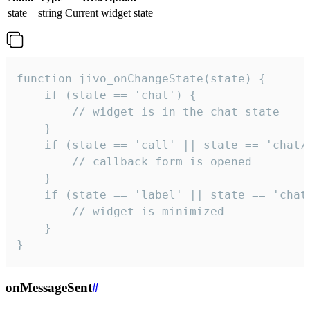
state
string
Current widget state
function jivo_onChangeState(state) {

    if (state == 'chat') {

        // widget is in the chat state

    }

    if (state == 'call' || state == 'chat/c
        // callback form is opened

    }

    if (state == 'label' || state == 'chat/
        // widget is minimized

    }

}
onMessageSent
#