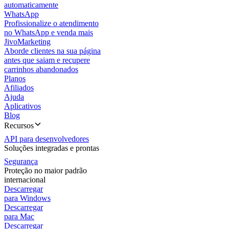
automaticamente
WhatsApp
Profissionalize o atendimento
no WhatsApp e venda mais
JivoMarketing
Aborde clientes na sua página
antes que saiam e recupere
carrinhos abandonados
Planos
Afiliados
Ajuda
Aplicativos
Blog
Recursos
API para desenvolvedores
Soluções integradas e prontas
Segurança
Proteção no maior padrão
internacional
Descarregar
para Windows
Descarregar
para Mac
Descarregar