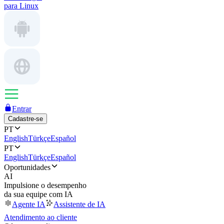
para Linux
Entrar
Cadastre-se
PT
English
Türkçe
Español
PT
English
Türkçe
Español
Oportunidades
AI
Impulsione o desempenho
da sua equipe com IA
Agente IA
Assistente de IA
Atendimento ao cliente