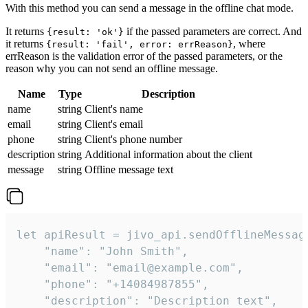
With this method you can send a message in the offline chat mode.
It returns
if the passed parameters are correct. And
{result: 'ok'}
it returns
, where
{result: 'fail', error: errReason}
errReason is the validation error of the passed parameters, or the
reason why you can not send an offline message.
Name
Type
Description
name
string
Client's name
email
string
Client's email
phone
string
Client's phone number
description
string
Additional information about the client
message
string
Offline message text
let apiResult = jivo_api.sendOfflineMessage
    "name": "John Smith",

    "email": "email@example.com",

    "phone": "+14084987855",

    "description": "Description text",
