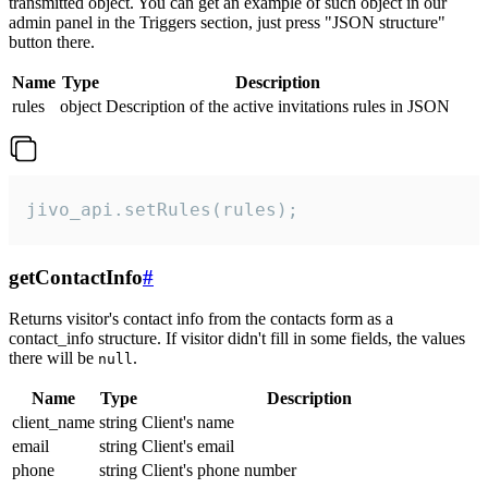
transmitted object. You can get an example of such object in our
admin panel in the Triggers section, just press "JSON structure"
button there.
Name
Type
Description
rules
object
Description of the active invitations rules in JSON
jivo_api.setRules(rules);
getContactInfo
#
Returns visitor's contact info from the contacts form as a
contact_info structure. If visitor didn't fill in some fields, the values
there will be
.
null
Name
Type
Description
client_name
string
Client's name
email
string
Client's email
phone
string
Client's phone number