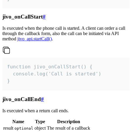
jivo_onCallStart
#
Is executed when the phone call is started. A client can order a call
through the callback form, also the call can be initiated via API
method
jivo_api.startCall()
.
function jivo_onCallStart() {

  console.log('Call is started')

}
jivo_onCallEnd
#
Is executed when a return call ends.
Name
Type
Description
result
object
The result of a callback
optional