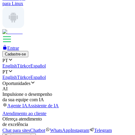
para Linux
Entrar
Cadastre-se
PT
English
Türkçe
Español
PT
English
Türkçe
Español
Oportunidades
AI
Impulsione o desempenho
da sua equipe com IA
Agente IA
Assistente de IA
Atendimento ao cliente
Ofereça atendimento
de excelência
Chat para sites
Chatbot
WhatsApp
Instagram
Telegram