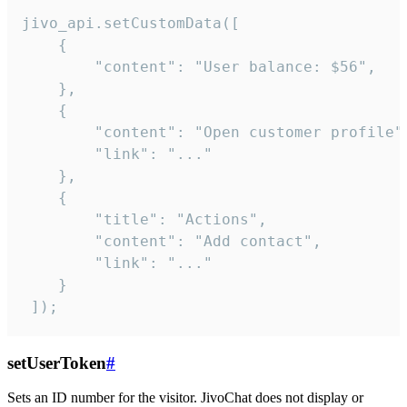
jivo_api.setCustomData([

    {

        "content": "User balance: $56",

    },

    {

        "content": "Open customer profile",
        "link": "..."

    },

    {

        "title": "Actions",

        "content": "Add contact",

        "link": "..."

    }

 ]);
setUserToken
#
Sets an ID number for the visitor. JivoChat does not display or