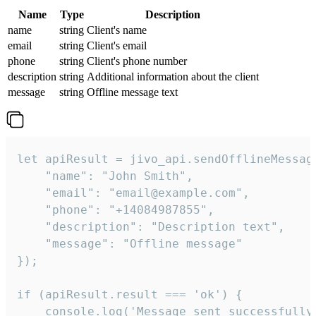
Name
Type
Description
name
string
Client's name
email
string
Client's email
phone
string
Client's phone number
description
string
Additional information about the client
message
string
Offline message text
let apiResult = jivo_api.sendOfflineMessage
    "name": "John Smith",

    "email": "email@example.com",

    "phone": "+14084987855",

    "description": "Description text",

    "message": "Offline message"

});

if (apiResult.result === 'ok') {

    console.log('Message sent successfully'