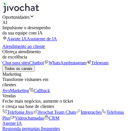
Oportunidades
AI
Impulsione o desempenho
da sua equipe com IA
Agente IA
Assistente de IA
Atendimento ao cliente
Ofereça atendimento
de excelência
Chat para sites
Chatbot
WhatsApp
Instagram
Telegram
Todos os canais
Marketing
Transforme visitantes em
clientes
JivoMarketing
Callback
Vendas
Feche mais negócios, aumente o ticket
e cresça sua base de clientes
Telefonia Jivo
Jivochat Team Chats
Integrações
Telefonia
Plus
Videochamadas
CRM
Agente IA
Responda perguntas frequentes