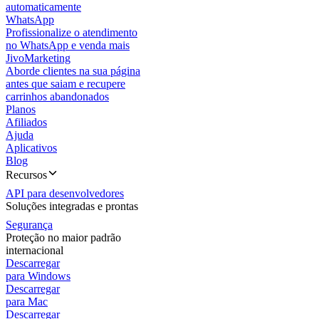
automaticamente
WhatsApp
Profissionalize o atendimento
no WhatsApp e venda mais
JivoMarketing
Aborde clientes na sua página
antes que saiam e recupere
carrinhos abandonados
Planos
Afiliados
Ajuda
Aplicativos
Blog
Recursos
API para desenvolvedores
Soluções integradas e prontas
Segurança
Proteção no maior padrão
internacional
Descarregar
para Windows
Descarregar
para Mac
Descarregar