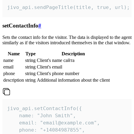
jivo_api.sendPageTitle(title, true, url);
setContactInfo
#
Sets the contact info for the visitor. The data is displayed to the agent
similarly as if the visitors introduced themselves in the chat window.
Name
Type
Description
name
string
Client's name сайта
email
string
Client's email
phone
string
Client's phone number
description
string
Additional information about the client
jivo_api.setContactInfo({

    name: "John Smith",

    email: "email@example.com",

    phone: "+14084987855",
