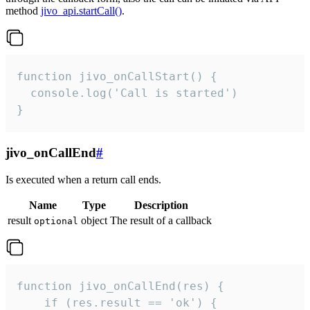
method
jivo_api.startCall()
.
function jivo_onCallStart() {

  console.log('Call is started')

}
jivo_onCallEnd
#
Is executed when a return call ends.
Name
Type
Description
result
object
The result of a callback
optional
function jivo_onCallEnd(res) {

    if (res.result == 'ok') {
