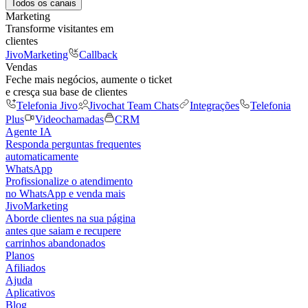
Todos os canais
Marketing
Transforme visitantes em
clientes
JivoMarketing
Callback
Vendas
Feche mais negócios, aumente o ticket
e cresça sua base de clientes
Telefonia Jivo
Jivochat Team Chats
Integrações
Telefonia
Plus
Videochamadas
CRM
Agente IA
Responda perguntas frequentes
automaticamente
WhatsApp
Profissionalize o atendimento
no WhatsApp e venda mais
JivoMarketing
Aborde clientes na sua página
antes que saiam e recupere
carrinhos abandonados
Planos
Afiliados
Ajuda
Aplicativos
Blog