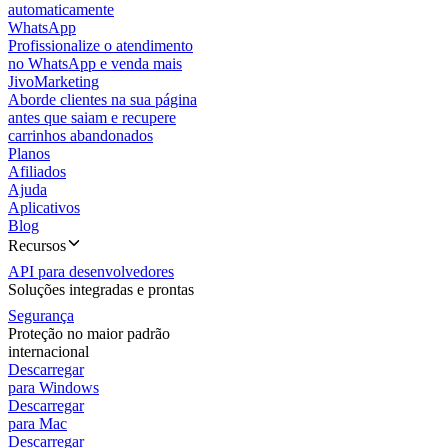
automaticamente
WhatsApp
Profissionalize o atendimento
no WhatsApp e venda mais
JivoMarketing
Aborde clientes na sua página
antes que saiam e recupere
carrinhos abandonados
Planos
Afiliados
Ajuda
Aplicativos
Blog
Recursos
API para desenvolvedores
Soluções integradas e prontas
Segurança
Proteção no maior padrão
internacional
Descarregar
para Windows
Descarregar
para Mac
Descarregar