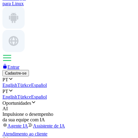
para Linux
Entrar
Cadastre-se
PT
English
Türkçe
Español
PT
English
Türkçe
Español
Oportunidades
AI
Impulsione o desempenho
da sua equipe com IA
Agente IA
Assistente de IA
Atendimento ao cliente