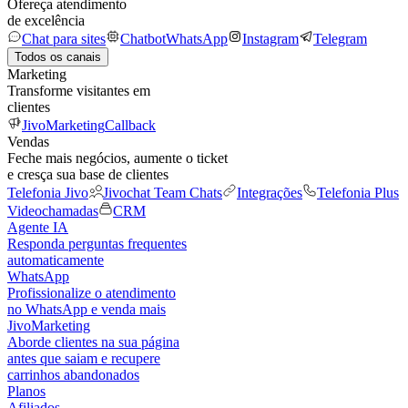
Ofereça atendimento
de excelência
Chat para sites
Chatbot
WhatsApp
Instagram
Telegram
Todos os canais
Marketing
Transforme visitantes em
clientes
JivoMarketing
Callback
Vendas
Feche mais negócios, aumente o ticket
e cresça sua base de clientes
Telefonia Jivo
Jivochat Team Chats
Integrações
Telefonia Plus
Videochamadas
CRM
Agente IA
Responda perguntas frequentes
automaticamente
WhatsApp
Profissionalize o atendimento
no WhatsApp e venda mais
JivoMarketing
Aborde clientes na sua página
antes que saiam e recupere
carrinhos abandonados
Planos
Afiliados