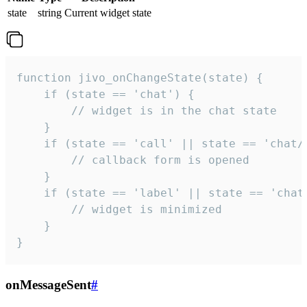
state
string
Current widget state
function jivo_onChangeState(state) {

    if (state == 'chat') {

        // widget is in the chat state

    }

    if (state == 'call' || state == 'chat/c
        // callback form is opened

    }

    if (state == 'label' || state == 'chat/
        // widget is minimized

    }

}
onMessageSent
#