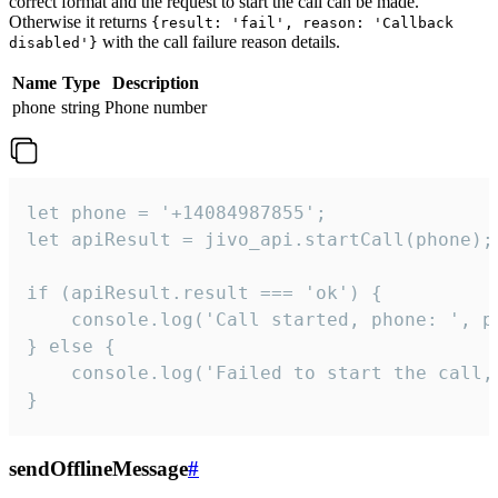
correct format and the request to start the call can be made.
Otherwise it returns
{result: 'fail', reason: 'Callback
with the call failure reason details.
disabled'}
Name
Type
Description
phone
string
Phone number
let phone = '+14084987855';

let apiResult = jivo_api.startCall(phone);

if (apiResult.result === 'ok') {

    console.log('Call started, phone: ', ph
} else {

    console.log('Failed to start the call,
}
sendOfflineMessage
#