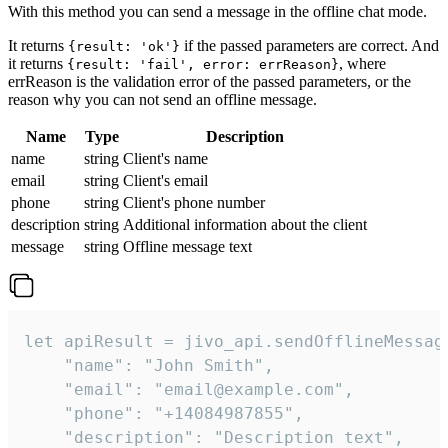
With this method you can send a message in the offline chat mode.
It returns
if the passed parameters are correct. And
{result: 'ok'}
it returns
, where
{result: 'fail', error: errReason}
errReason is the validation error of the passed parameters, or the
reason why you can not send an offline message.
Name
Type
Description
name
string
Client's name
email
string
Client's email
phone
string
Client's phone number
description
string
Additional information about the client
message
string
Offline message text
let apiResult = jivo_api.sendOfflineMessage
    "name": "John Smith",

    "email": "email@example.com",

    "phone": "+14084987855",

    "description": "Description text",
