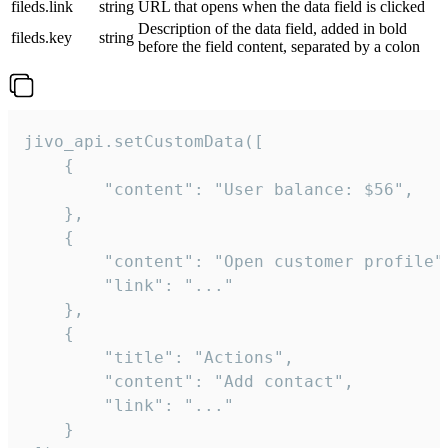
fileds.link
string
URL that opens when the data field is clicked
Description of the data field, added in bold
fileds.key
string
before the field content, separated by a colon
jivo_api.setCustomData([

    {

        "content": "User balance: $56",

    },

    {

        "content": "Open customer profile",
        "link": "..."

    },

    {

        "title": "Actions",

        "content": "Add contact",

        "link": "..."

    }
