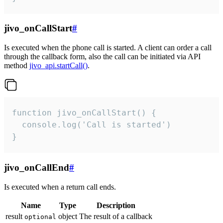
jivo_onCallStart
#
Is executed when the phone call is started. A client can order a call
through the callback form, also the call can be initiated via API
method
jivo_api.startCall()
.
function jivo_onCallStart() {

  console.log('Call is started')

}
jivo_onCallEnd
#
Is executed when a return call ends.
Name
Type
Description
result
object
The result of a callback
optional