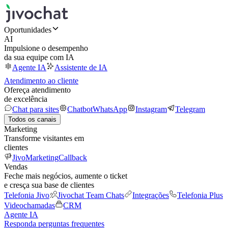
Oportunidades
AI
Impulsione o desempenho
da sua equipe com IA
Agente IA
Assistente de IA
Atendimento ao cliente
Ofereça atendimento
de excelência
Chat para sites
Chatbot
WhatsApp
Instagram
Telegram
Todos os canais
Marketing
Transforme visitantes em
clientes
JivoMarketing
Callback
Vendas
Feche mais negócios, aumente o ticket
e cresça sua base de clientes
Telefonia Jivo
Jivochat Team Chats
Integrações
Telefonia Plus
Videochamadas
CRM
Agente IA
Responda perguntas frequentes