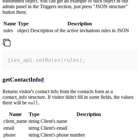
transmitted object. You can get an example of such object in our
admin panel in the Triggers section, just press "JSON structure"
button there.
Name
Type
Description
rules
object
Description of the active invitations rules in JSON
jivo_api.setRules(rules);
getContactInfo
#
Returns visitor's contact info from the contacts form as a
contact_info structure. If visitor didn't fill in some fields, the values
there will be
.
null
Name
Type
Description
client_name
string
Client's name
email
string
Client's email
phone
string
Client's phone number