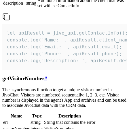
Additional information about the client that was
description
string
set with setContactInfo
let apiResult = jivo_api.getContactInfo();

console.log('Name: ', apiResult.client_name
console.log('Email: ', apiResult.email);

console.log('Phone: ', apiResult.phone);

console.log('Description: ', apiResult.des
getVisitorNumber
#
The asynchronous function to get a unique visitor number in
JivoChat. Visitors are numbered sequentially: 1, 2, 3, etc. Visitor
number is displayed in the agent's App and archives and can be used
to associate JivoChat data with the CRM data.
Name
Type
Description
err
string
String that contains the error
visitorNumber
integer
Visitor's number