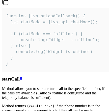
function jivo_onLoadCallback() {

  let chatMode = jivo_api.chatMode();

  if (chatMode === 'offline') {

     console.log("Widget is offline");

  } else {

    console.log('Widget is online')

  }

}
startCall
#
Method allows you to start a return call to the specified number, if
the calls are available (Callback feature is configured and the
telephony balance is sufficient).
Method returns
if the phone number is in the
{result: 'ok'}
correct format and the request to start the call can be made.