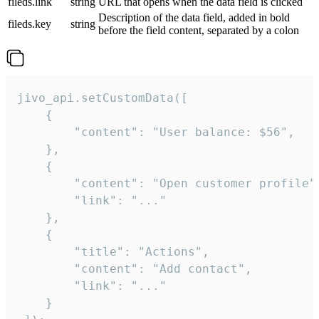
fileds.link
string
URL that opens when the data field is clicked
Description of the data field, added in bold
fileds.key
string
before the field content, separated by a colon
jivo_api.setCustomData([

    {

        "content": "User balance: $56",

    },

    {

        "content": "Open customer profile",
        "link": "..."

    },

    {

        "title": "Actions",

        "content": "Add contact",

        "link": "..."

    }
