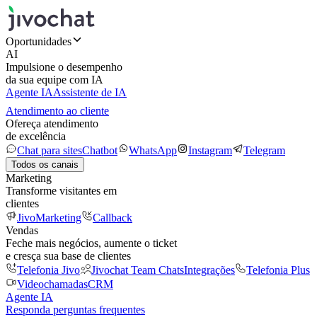
Oportunidades
AI
Impulsione o desempenho
da sua equipe com IA
Agente IA
Assistente de IA
Atendimento ao cliente
Ofereça atendimento
de excelência
Chat para sites
Chatbot
WhatsApp
Instagram
Telegram
Todos os canais
Marketing
Transforme visitantes em
clientes
JivoMarketing
Callback
Vendas
Feche mais negócios, aumente o ticket
e cresça sua base de clientes
Telefonia Jivo
Jivochat Team Chats
Integrações
Telefonia Plus
Videochamadas
CRM
Agente IA
Responda perguntas frequentes