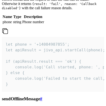
Otherwise it returns
{result: 'fail', reason: 'Callback
with the call failure reason details.
disabled'}
Name
Type
Description
phone
string
Phone number
let phone = '+14084987855';

let apiResult = jivo_api.startCall(phone);

if (apiResult.result === 'ok') {

    console.log('Call started, phone: ', ph
} else {

    console.log('Failed to start the call,
}
sendOfflineMessage
#