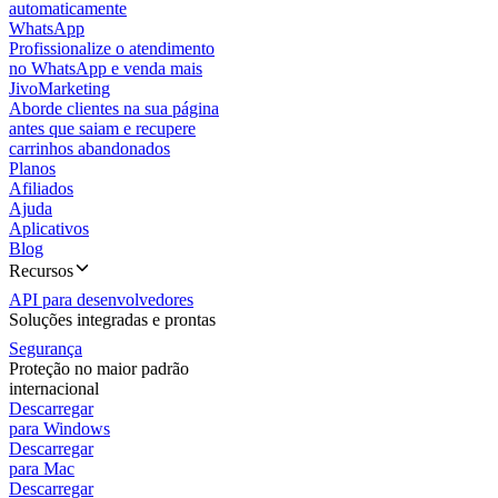
automaticamente
WhatsApp
Profissionalize o atendimento
no WhatsApp e venda mais
JivoMarketing
Aborde clientes na sua página
antes que saiam e recupere
carrinhos abandonados
Planos
Afiliados
Ajuda
Aplicativos
Blog
Recursos
API para desenvolvedores
Soluções integradas e prontas
Segurança
Proteção no maior padrão
internacional
Descarregar
para Windows
Descarregar
para Mac
Descarregar