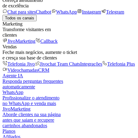
Ofereça atendimento
de excelência
Chat para sites
Chatbot
WhatsApp
Instagram
Telegram
Todos os canais
Marketing
Transforme visitantes em
clientes
JivoMarketing
Callback
Vendas
Feche mais negócios, aumente o ticket
e cresça sua base de clientes
Telefonia Jivo
Jivochat Team Chats
Integrações
Telefonia Plus
Videochamadas
CRM
Agente IA
Responda perguntas frequentes
automaticamente
WhatsApp
Profissionalize o atendimento
no WhatsApp e venda mais
JivoMarketing
Aborde clientes na sua página
antes que saiam e recupere
carrinhos abandonados
Planos
Afiliados