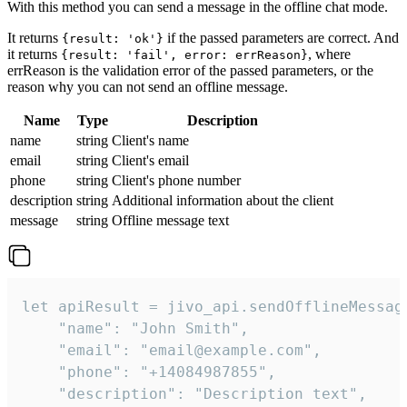
With this method you can send a message in the offline chat mode.
It returns
if the passed parameters are correct. And
{result: 'ok'}
it returns
, where
{result: 'fail', error: errReason}
errReason is the validation error of the passed parameters, or the
reason why you can not send an offline message.
Name
Type
Description
name
string
Client's name
email
string
Client's email
phone
string
Client's phone number
description
string
Additional information about the client
message
string
Offline message text
let apiResult = jivo_api.sendOfflineMessage
    "name": "John Smith",

    "email": "email@example.com",

    "phone": "+14084987855",

    "description": "Description text",
