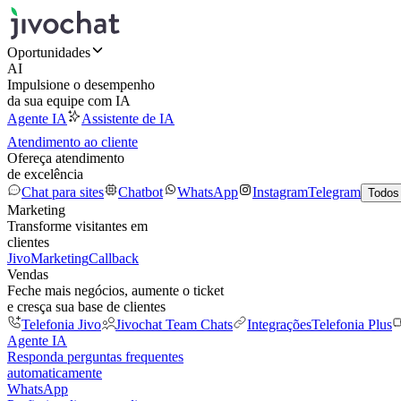
Oportunidades
AI
Impulsione o desempenho
da sua equipe com IA
Agente IA
Assistente de IA
Atendimento ao cliente
Ofereça atendimento
de excelência
Chat para sites
Chatbot
WhatsApp
Instagram
Telegram
Todos
Marketing
Transforme visitantes em
clientes
JivoMarketing
Callback
Vendas
Feche mais negócios, aumente o ticket
e cresça sua base de clientes
Telefonia Jivo
Jivochat Team Chats
Integrações
Telefonia Plus
Agente IA
Responda perguntas frequentes
automaticamente
WhatsApp