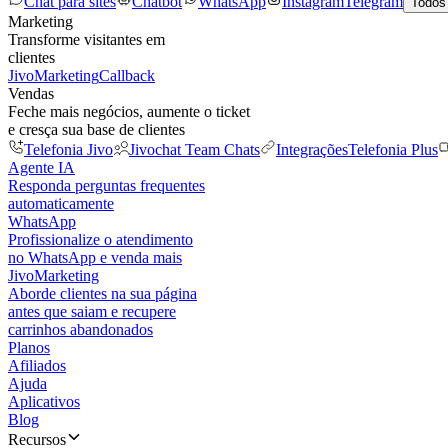
Chat para sites
Chatbot
WhatsApp
Instagram
Telegram
Todos
Marketing
Transforme visitantes em
clientes
JivoMarketing
Callback
Vendas
Feche mais negócios, aumente o ticket
e cresça sua base de clientes
Telefonia Jivo
Jivochat Team Chats
Integrações
Telefonia Plus
Agente IA
Responda perguntas frequentes
automaticamente
WhatsApp
Profissionalize o atendimento
no WhatsApp e venda mais
JivoMarketing
Aborde clientes na sua página
antes que saiam e recupere
carrinhos abandonados
Planos
Afiliados
Ajuda
Aplicativos
Blog
Recursos