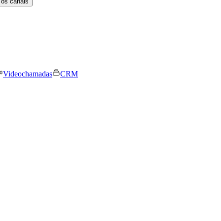
 os canais
Videochamadas
CRM