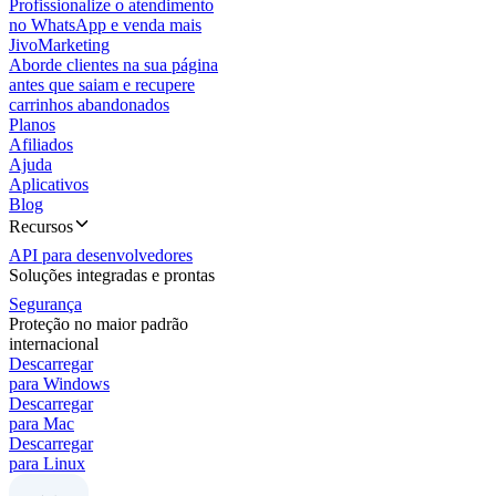
Profissionalize o atendimento
no WhatsApp e venda mais
JivoMarketing
Aborde clientes na sua página
antes que saiam e recupere
carrinhos abandonados
Planos
Afiliados
Ajuda
Aplicativos
Blog
Recursos
API para desenvolvedores
Soluções integradas e prontas
Segurança
Proteção no maior padrão
internacional
Descarregar
para Windows
Descarregar
para Mac
Descarregar
para Linux