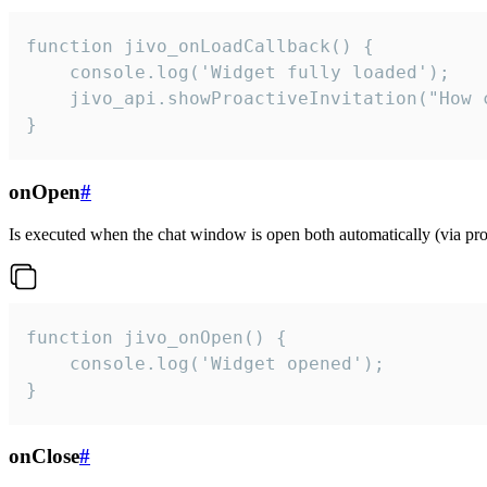
function jivo_onLoadCallback() {

    console.log('Widget fully loaded');

    jivo_api.showProactiveInvitation("How c
}
onOpen
#
Is executed when the chat window is open both automatically (via proa
function jivo_onOpen() {

    console.log('Widget opened');

}
onClose
#