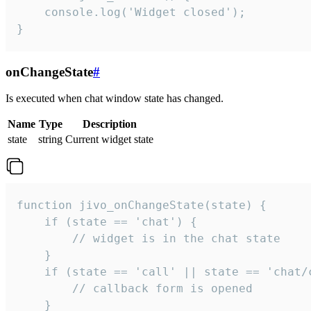
    console.log('Widget closed');

}
onChangeState
#
Is executed when chat window state has changed.
Name
Type
Description
state
string
Current widget state
function jivo_onChangeState(state) {

    if (state == 'chat') {

        // widget is in the chat state

    }

    if (state == 'call' || state == 'chat/c
        // callback form is opened

    }
