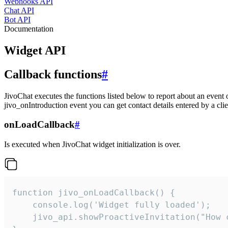
Webhooks API
Chat API
Bot API
Documentation
Widget API
Callback functions
#
JivoChat executes the functions listed below to report about an event 
jivo_onIntroduction event you can get contact details entered by a clie
onLoadCallback
#
Is executed when JivoChat widget initialization is over.
function jivo_onLoadCallback() {

    console.log('Widget fully loaded');

    jivo_api.showProactiveInvitation("How c