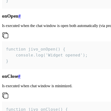
}
onOpen
#
Is executed when the chat window is open both automatically (via proa
function jivo_onOpen() {

    console.log('Widget opened');

}
onClose
#
Is executed when chat window is minimized.
function jivo_onClose() {
