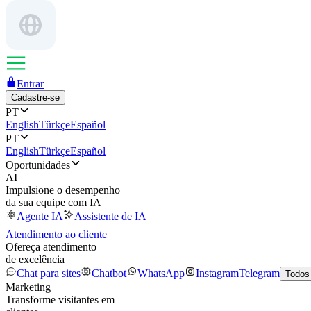
Entrar
Cadastre-se
PT
English
Türkçe
Español
PT
English
Türkçe
Español
Oportunidades
AI
Impulsione o desempenho
da sua equipe com IA
Agente IA
Assistente de IA
Atendimento ao cliente
Ofereça atendimento
de excelência
Chat para sites
Chatbot
WhatsApp
Instagram
Telegram
Todos
Marketing
Transforme visitantes em