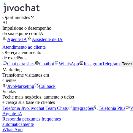
Oportunidades
AI
Impulsione o desempenho
da sua equipe com IA
Agente IA
Assistente de IA
Atendimento ao cliente
Ofereça atendimento
de excelência
Chat para sites
Chatbot
WhatsApp
Instagram
Telegram
Todos
Marketing
Transforme visitantes em
clientes
JivoMarketing
Callback
Vendas
Feche mais negócios, aumente o ticket
e cresça sua base de clientes
Telefonia Jivo
Jivochat Team Chats
Integrações
Telefonia Plus
V
Agente IA
Responda perguntas frequentes
automaticamente
WhatsApp