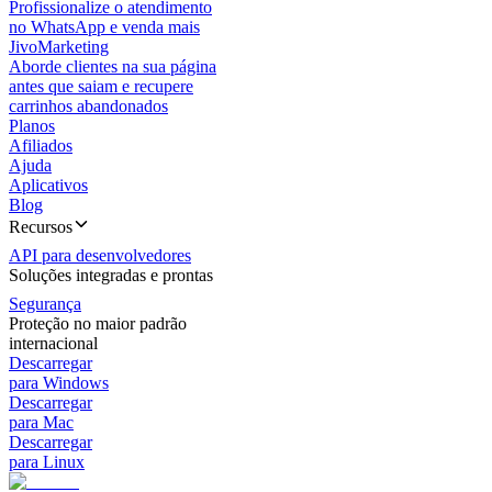
Profissionalize o atendimento
no WhatsApp e venda mais
JivoMarketing
Aborde clientes na sua página
antes que saiam e recupere
carrinhos abandonados
Planos
Afiliados
Ajuda
Aplicativos
Blog
Recursos
API para desenvolvedores
Soluções integradas e prontas
Segurança
Proteção no maior padrão
internacional
Descarregar
para Windows
Descarregar
para Mac
Descarregar
para Linux