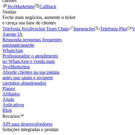
clientes
JivoMarketing
Callback
Vendas
Feche mais negócios, aumente o ticket
e cresça sua base de clientes
Telefonia Jivo
Jivochat Team Chats
Integrações
Telefonia Plus
V
Agente IA
Responda perguntas frequentes
automaticamente
WhatsApp
Profissionalize o atendimento
no WhatsApp e venda mais
JivoMarketing
Aborde clientes na sua página
antes que saiam e recupere
carrinhos abandonados
Planos
Afiliados
Ajuda
Aplicativos
Blog
Recursos
API para desenvolvedores
Soluções integradas e prontas