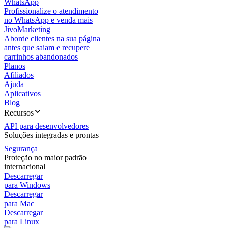
WhatsApp
Profissionalize o atendimento
no WhatsApp e venda mais
JivoMarketing
Aborde clientes na sua página
antes que saiam e recupere
carrinhos abandonados
Planos
Afiliados
Ajuda
Aplicativos
Blog
Recursos
API para desenvolvedores
Soluções integradas e prontas
Segurança
Proteção no maior padrão
internacional
Descarregar
para Windows
Descarregar
para Mac
Descarregar
para Linux