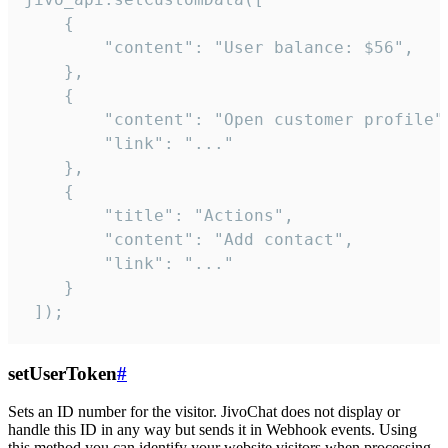
    {

        "content": "User balance: $56",

    },

    {

        "content": "Open customer profile",
        "link": "..."

    },

    {

        "title": "Actions",

        "content": "Add contact",

        "link": "..."

    }

 ]);
setUserToken
#
Sets an ID number for the visitor. JivoChat does not display or
handle this ID in any way but sends it in Webhook events. Using
this method you can identify your website visitors when processing