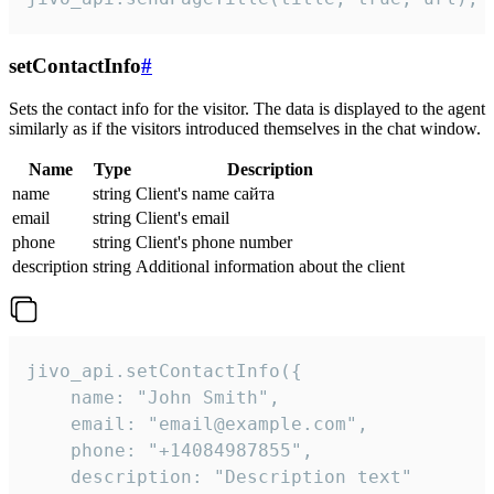
setContactInfo
#
Sets the contact info for the visitor. The data is displayed to the agent
similarly as if the visitors introduced themselves in the chat window.
Name
Type
Description
name
string
Client's name сайта
email
string
Client's email
phone
string
Client's phone number
description
string
Additional information about the client
jivo_api.setContactInfo({

    name: "John Smith",

    email: "email@example.com",

    phone: "+14084987855",

    description: "Description text"
