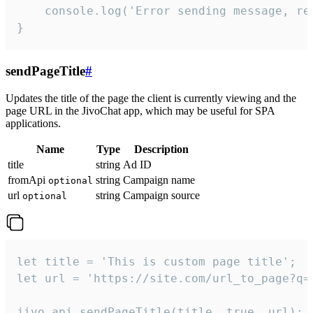
    console.log('Error sending message, rea
}
sendPageTitle
#
Updates the title of the page the client is currently viewing and the
page URL in the JivoChat app, which may be useful for SPA
applications.
Name
Type
Description
title
string
Ad ID
fromApi
string
Campaign name
optional
url
string
Campaign source
optional
let title = 'This is custom page title';

let url = 'https://site.com/url_to_page?q=p
jivo_api.sendPageTitle(title, true, url);