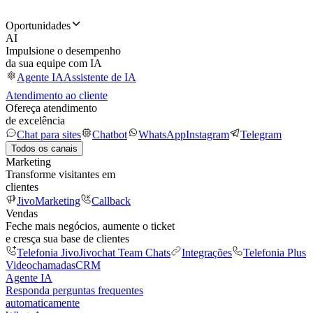
Oportunidades
AI
Impulsione o desempenho
da sua equipe com IA
Agente IA
Assistente de IA
Atendimento ao cliente
Ofereça atendimento
de excelência
Chat para sites
Chatbot
WhatsApp
Instagram
Telegram
Todos os canais
Marketing
Transforme visitantes em
clientes
JivoMarketing
Callback
Vendas
Feche mais negócios, aumente o ticket
e cresça sua base de clientes
Telefonia Jivo
Jivochat Team Chats
Integrações
Telefonia Plus
Videochamadas
CRM
Agente IA
Responda perguntas frequentes
automaticamente