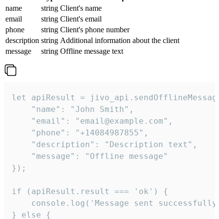
name
string
Client's name
email
string
Client's email
phone
string
Client's phone number
description
string
Additional information about the client
message
string
Offline message text
let apiResult = jivo_api.sendOfflineMessage
    "name": "John Smith",

    "email": "email@example.com",

    "phone": "+14084987855",

    "description": "Description text",

    "message": "Offline message"

});

if (apiResult.result === 'ok') {

    console.log('Message sent successfully'
} else {
