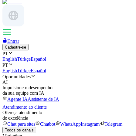
Entrar
Cadastre-se
PT
English
Türkçe
Español
PT
English
Türkçe
Español
Oportunidades
AI
Impulsione o desempenho
da sua equipe com IA
Agente IA
Assistente de IA
Atendimento ao cliente
Ofereça atendimento
de excelência
Chat para sites
Chatbot
WhatsApp
Instagram
Telegram
Todos os canais
Marketing