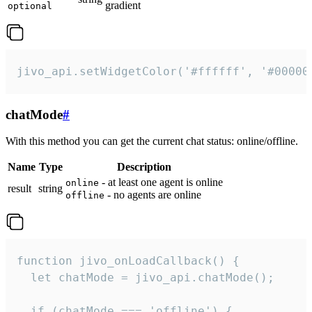
gradient
optional
jivo_api.setWidgetColor('#ffffff', '#00000
chatMode
#
With this method you can get the current chat status: online/offline.
Name
Type
Description
- at least one agent is online
online
result
string
- no agents are online
offline
function jivo_onLoadCallback() {

  let chatMode = jivo_api.chatMode();

  if (chatMode === 'offline') {
