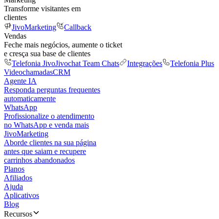
Transforme visitantes em
clientes
JivoMarketing
Callback
Vendas
Feche mais negócios, aumente o ticket
e cresça sua base de clientes
Telefonia Jivo
Jivochat Team Chats
Integrações
Telefonia Plus
Videochamadas
CRM
Agente IA
Responda perguntas frequentes
automaticamente
WhatsApp
Profissionalize o atendimento
no WhatsApp e venda mais
JivoMarketing
Aborde clientes na sua página
antes que saiam e recupere
carrinhos abandonados
Planos
Afiliados
Ajuda
Aplicativos
Blog
Recursos