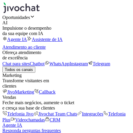
Oportunidades
AI
Impulsione o desempenho
da sua equipe com IA
Agente IA
Assistente de IA
Atendimento ao cliente
Ofereça atendimento
de excelência
Chat para sites
Chatbot
WhatsApp
Instagram
Telegram
Todos os canais
Marketing
Transforme visitantes em
clientes
JivoMarketing
Callback
Vendas
Feche mais negócios, aumente o ticket
e cresça sua base de clientes
Telefonia Jivo
Jivochat Team Chats
Integrações
Telefonia
Plus
Videochamadas
CRM
Agente IA
Responda perguntas frequentes