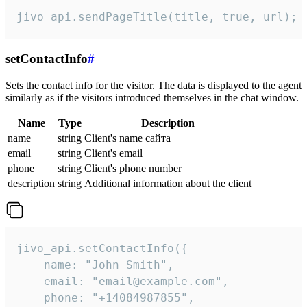
jivo_api.sendPageTitle(title, true, url);
setContactInfo
#
Sets the contact info for the visitor. The data is displayed to the agent
similarly as if the visitors introduced themselves in the chat window.
Name
Type
Description
name
string
Client's name сайта
email
string
Client's email
phone
string
Client's phone number
description
string
Additional information about the client
jivo_api.setContactInfo({

    name: "John Smith",

    email: "email@example.com",

    phone: "+14084987855",
