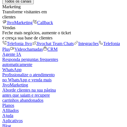
Todos os canais
Marketing
Transforme visitantes em
clientes
JivoMarketing
Callback
Vendas
Feche mais negócios, aumente o ticket
e cresça sua base de clientes
Telefonia Jivo
Jivochat Team Chats
Integrações
Telefonia
Plus
Videochamadas
CRM
Agente IA
Responda perguntas frequentes
automaticamente
WhatsApp
Profissionalize o atendimento
no WhatsApp e venda mais
JivoMarketing
Aborde clientes na sua página
antes que saiam e recupere
carrinhos abandonados
Planos
Afiliados
Ajuda
Aplicativos
Blog