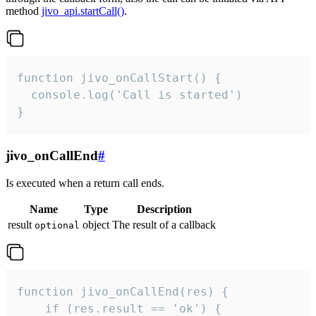
method
jivo_api.startCall()
.
function jivo_onCallStart() {

  console.log('Call is started')

}
jivo_onCallEnd
#
Is executed when a return call ends.
Name
Type
Description
result
object
The result of a callback
optional
function jivo_onCallEnd(res) {

    if (res.result == 'ok') {
