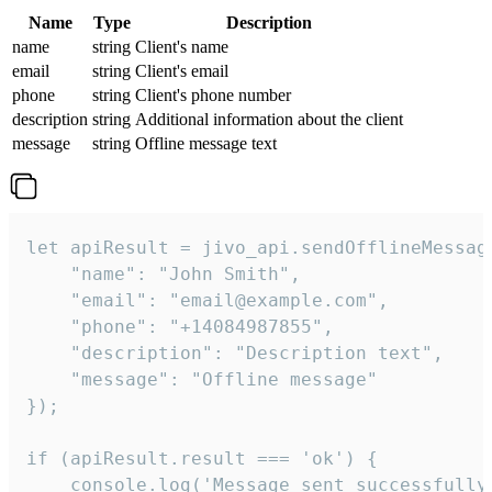
Name
Type
Description
name
string
Client's name
email
string
Client's email
phone
string
Client's phone number
description
string
Additional information about the client
message
string
Offline message text
let apiResult = jivo_api.sendOfflineMessage
    "name": "John Smith",

    "email": "email@example.com",

    "phone": "+14084987855",

    "description": "Description text",

    "message": "Offline message"

});

if (apiResult.result === 'ok') {

    console.log('Message sent successfully'