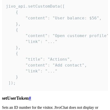
jivo_api.setCustomData([

    {

        "content": "User balance: $56",

    },

    {

        "content": "Open customer profile",
        "link": "..."

    },

    {

        "title": "Actions",

        "content": "Add contact",

        "link": "..."

    }

 ]);
setUserToken
#
Sets an ID number for the visitor. JivoChat does not display or