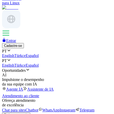
para Linux
Entrar
Cadastre-se
PT
English
Türkçe
Español
PT
English
Türkçe
Español
Oportunidades
AI
Impulsione o desempenho
da sua equipe com IA
Agente IA
Assistente de IA
Atendimento ao cliente
Ofereça atendimento
de excelência
Chat para sites
Chatbot
WhatsApp
Instagram
Telegram