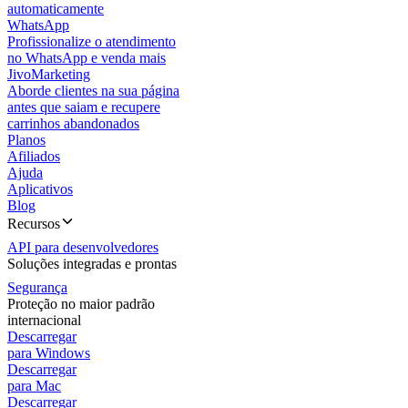
automaticamente
WhatsApp
Profissionalize o atendimento
no WhatsApp e venda mais
JivoMarketing
Aborde clientes na sua página
antes que saiam e recupere
carrinhos abandonados
Planos
Afiliados
Ajuda
Aplicativos
Blog
Recursos
API para desenvolvedores
Soluções integradas e prontas
Segurança
Proteção no maior padrão
internacional
Descarregar
para Windows
Descarregar
para Mac
Descarregar