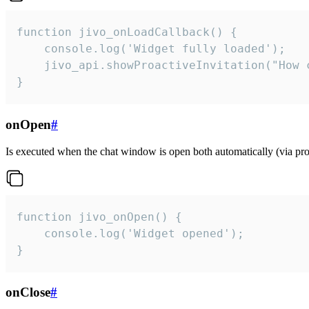
function jivo_onLoadCallback() {

    console.log('Widget fully loaded');

    jivo_api.showProactiveInvitation("How c
}
onOpen
#
Is executed when the chat window is open both automatically (via proa
function jivo_onOpen() {

    console.log('Widget opened');

}
onClose
#