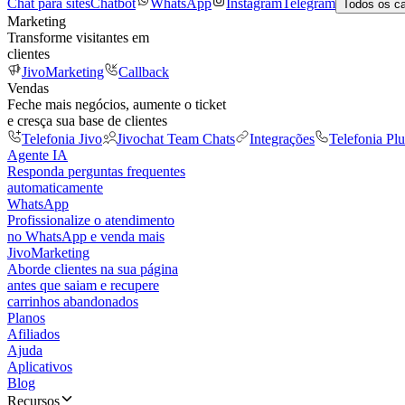
Chat para sites
Chatbot
WhatsApp
Instagram
Telegram
Todos os c
Marketing
Transforme visitantes em
clientes
JivoMarketing
Callback
Vendas
Feche mais negócios, aumente o ticket
e cresça sua base de clientes
Telefonia Jivo
Jivochat Team Chats
Integrações
Telefonia Plu
Agente IA
Responda perguntas frequentes
automaticamente
WhatsApp
Profissionalize o atendimento
no WhatsApp e venda mais
JivoMarketing
Aborde clientes na sua página
antes que saiam e recupere
carrinhos abandonados
Planos
Afiliados
Ajuda
Aplicativos
Blog
Recursos