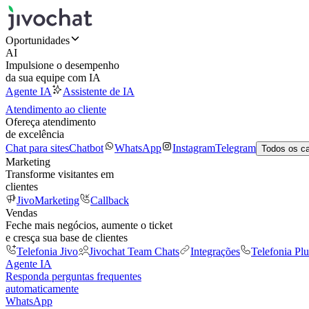
Oportunidades
AI
Impulsione o desempenho
da sua equipe com IA
Agente IA
Assistente de IA
Atendimento ao cliente
Ofereça atendimento
de excelência
Chat para sites
Chatbot
WhatsApp
Instagram
Telegram
Todos os c
Marketing
Transforme visitantes em
clientes
JivoMarketing
Callback
Vendas
Feche mais negócios, aumente o ticket
e cresça sua base de clientes
Telefonia Jivo
Jivochat Team Chats
Integrações
Telefonia Plu
Agente IA
Responda perguntas frequentes
automaticamente
WhatsApp