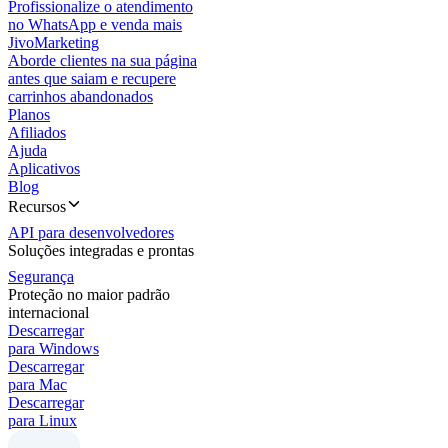
Profissionalize o atendimento
no WhatsApp e venda mais
JivoMarketing
Aborde clientes na sua página
antes que saiam e recupere
carrinhos abandonados
Planos
Afiliados
Ajuda
Aplicativos
Blog
Recursos
API para desenvolvedores
Soluções integradas e prontas
Segurança
Proteção no maior padrão
internacional
Descarregar
para Windows
Descarregar
para Mac
Descarregar
para Linux