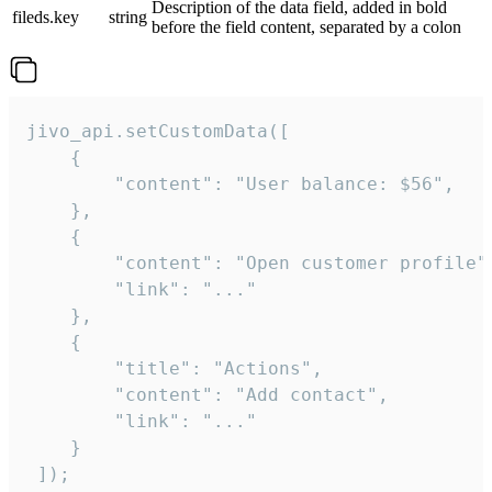
Description of the data field, added in bold
fileds.key
string
before the field content, separated by a colon
jivo_api.setCustomData([

    {

        "content": "User balance: $56",

    },

    {

        "content": "Open customer profile",
        "link": "..."

    },

    {

        "title": "Actions",

        "content": "Add contact",

        "link": "..."

    }

 ]);