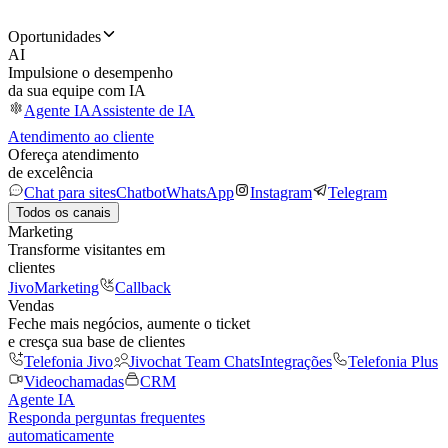
Oportunidades
AI
Impulsione o desempenho
da sua equipe com IA
Agente IA
Assistente de IA
Atendimento ao cliente
Ofereça atendimento
de excelência
Chat para sites
Chatbot
WhatsApp
Instagram
Telegram
Todos os canais
Marketing
Transforme visitantes em
clientes
JivoMarketing
Callback
Vendas
Feche mais negócios, aumente o ticket
e cresça sua base de clientes
Telefonia Jivo
Jivochat Team Chats
Integrações
Telefonia Plus
Videochamadas
CRM
Agente IA
Responda perguntas frequentes
automaticamente