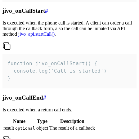
jivo_onCallStart
#
Is executed when the phone call is started. A client can order a call
through the callback form, also the call can be initiated via API
method
jivo_api.startCall()
.
function jivo_onCallStart() {

  console.log('Call is started')

}
jivo_onCallEnd
#
Is executed when a return call ends.
Name
Type
Description
result
object
The result of a callback
optional