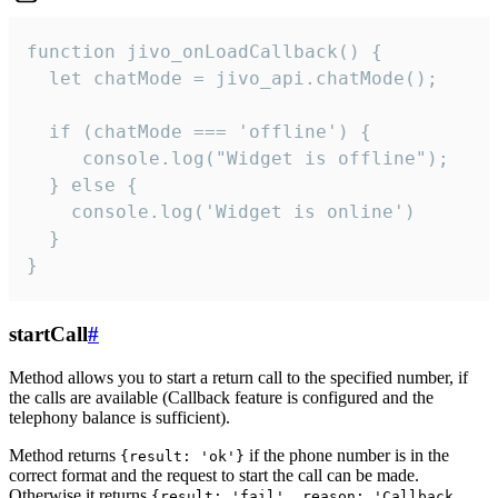
function jivo_onLoadCallback() {

  let chatMode = jivo_api.chatMode();

  if (chatMode === 'offline') {

     console.log("Widget is offline");

  } else {

    console.log('Widget is online')

  }

}
startCall
#
Method allows you to start a return call to the specified number, if
the calls are available (Callback feature is configured and the
telephony balance is sufficient).
Method returns
if the phone number is in the
{result: 'ok'}
correct format and the request to start the call can be made.
Otherwise it returns
{result: 'fail', reason: 'Callback