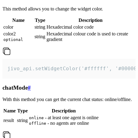
This method allows you to change the widget color.
Name
Type
Description
color
string
Hexadecimal color code
color2
Hexadecimal colour code is used to create
string
gradient
optional
jivo_api.setWidgetColor('#ffffff', '#00000
chatMode
#
With this method you can get the current chat status: online/offline.
Name
Type
Description
- at least one agent is online
online
result
string
- no agents are online
offline