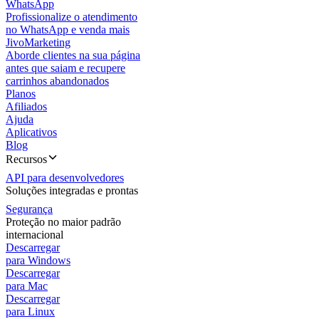
WhatsApp
Profissionalize o atendimento
no WhatsApp e venda mais
JivoMarketing
Aborde clientes na sua página
antes que saiam e recupere
carrinhos abandonados
Planos
Afiliados
Ajuda
Aplicativos
Blog
Recursos
API para desenvolvedores
Soluções integradas e prontas
Segurança
Proteção no maior padrão
internacional
Descarregar
para Windows
Descarregar
para Mac
Descarregar
para Linux