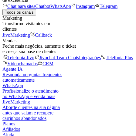
de excelência
Chat para sites
Chatbot
WhatsApp
Instagram
Telegram
Todos os canais
Marketing
Transforme visitantes em
clientes
JivoMarketing
Callback
Vendas
Feche mais negócios, aumente o ticket
e cresça sua base de clientes
Telefonia Jivo
Jivochat Team Chats
Integrações
Telefonia Plus
Videochamadas
CRM
Agente IA
Responda perguntas frequentes
automaticamente
WhatsApp
Profissionalize o atendimento
no WhatsApp e venda mais
JivoMarketing
Aborde clientes na sua página
antes que saiam e recupere
carrinhos abandonados
Planos
Afiliados
Ajuda