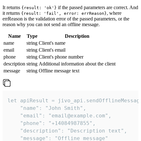
It returns
if the passed parameters are correct. And
{result: 'ok'}
it returns
, where
{result: 'fail', error: errReason}
errReason is the validation error of the passed parameters, or the
reason why you can not send an offline message.
Name
Type
Description
name
string
Client's name
email
string
Client's email
phone
string
Client's phone number
description
string
Additional information about the client
message
string
Offline message text
let apiResult = jivo_api.sendOfflineMessage
    "name": "John Smith",

    "email": "email@example.com",

    "phone": "+14084987855",

    "description": "Description text",

    "message": "Offline message"
