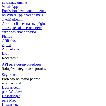
automaticamente
WhatsApp
Profissionalize o atendimento
no WhatsApp e venda mais
JivoMarketing
Aborde clientes na sua página
antes que saiam e recupere
carrinhos abandonados
Planos
Afiliados
Ajuda
Aplicativos
Blog
Recursos
API para desenvolvedores
Soluções integradas e prontas
Segurança
Proteção no maior padrão
internacional
Descarregar
para Windows
Descarregar
para Mac
Descarregar