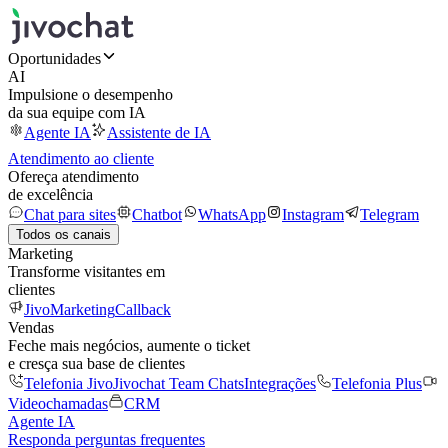
Oportunidades
AI
Impulsione o desempenho
da sua equipe com IA
Agente IA
Assistente de IA
Atendimento ao cliente
Ofereça atendimento
de excelência
Chat para sites
Chatbot
WhatsApp
Instagram
Telegram
Todos os canais
Marketing
Transforme visitantes em
clientes
JivoMarketing
Callback
Vendas
Feche mais negócios, aumente o ticket
e cresça sua base de clientes
Telefonia Jivo
Jivochat Team Chats
Integrações
Telefonia Plus
Videochamadas
CRM
Agente IA
Responda perguntas frequentes