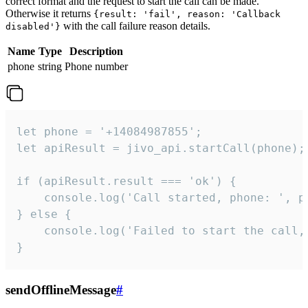
correct format and the request to start the call can be made.
Otherwise it returns
{result: 'fail', reason: 'Callback
with the call failure reason details.
disabled'}
Name
Type
Description
phone
string
Phone number
let phone = '+14084987855';

let apiResult = jivo_api.startCall(phone);

if (apiResult.result === 'ok') {

    console.log('Call started, phone: ', ph
} else {

    console.log('Failed to start the call,
}
sendOfflineMessage
#