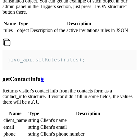
transmitted object. You can get an example of such object in our
admin panel in the Triggers section, just press "JSON structure"
button there.
Name
Type
Description
rules
object
Description of the active invitations rules in JSON
jivo_api.setRules(rules);
getContactInfo
#
Returns visitor's contact info from the contacts form as a
contact_info structure. If visitor didn't fill in some fields, the values
there will be
.
null
Name
Type
Description
client_name
string
Client's name
email
string
Client's email
phone
string
Client's phone number