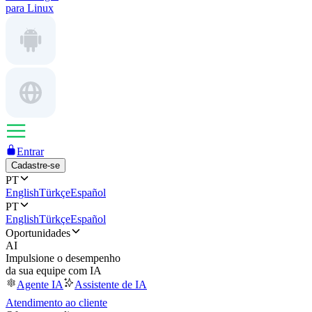
para Linux
Entrar
Cadastre-se
PT
English
Türkçe
Español
PT
English
Türkçe
Español
Oportunidades
AI
Impulsione o desempenho
da sua equipe com IA
Agente IA
Assistente de IA
Atendimento ao cliente