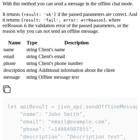
With this method you can send a message in the offline chat mode.
It returns
if the passed parameters are correct. And
{result: 'ok'}
it returns
, where
{result: 'fail', error: errReason}
errReason is the validation error of the passed parameters, or the
reason why you can not send an offline message.
Name
Type
Description
name
string
Client's name
email
string
Client's email
phone
string
Client's phone number
description
string
Additional information about the client
message
string
Offline message text
let apiResult = jivo_api.sendOfflineMessage
    "name": "John Smith",

    "email": "email@example.com",

    "phone": "+14084987855",

    "description": "Description text",
