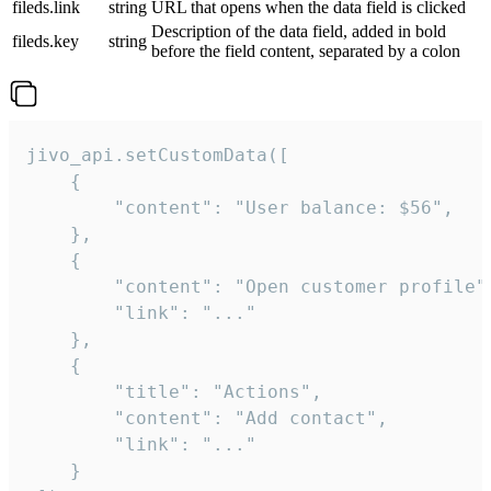
fileds.link
string
URL that opens when the data field is clicked
Description of the data field, added in bold
fileds.key
string
before the field content, separated by a colon
jivo_api.setCustomData([

    {

        "content": "User balance: $56",

    },

    {

        "content": "Open customer profile",
        "link": "..."

    },

    {

        "title": "Actions",

        "content": "Add contact",

        "link": "..."

    }
