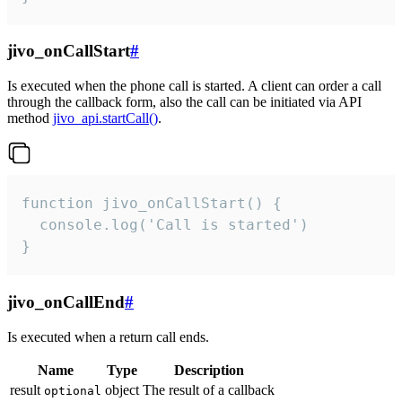
jivo_onCallStart
#
Is executed when the phone call is started. A client can order a call
through the callback form, also the call can be initiated via API
method
jivo_api.startCall()
.
function jivo_onCallStart() {

  console.log('Call is started')

}
jivo_onCallEnd
#
Is executed when a return call ends.
Name
Type
Description
result
object
The result of a callback
optional