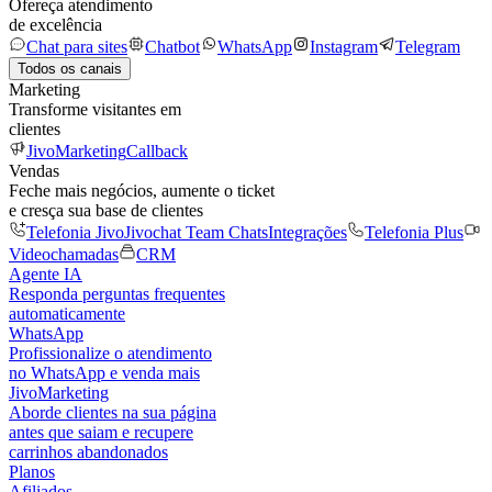
Ofereça atendimento
de excelência
Chat para sites
Chatbot
WhatsApp
Instagram
Telegram
Todos os canais
Marketing
Transforme visitantes em
clientes
JivoMarketing
Callback
Vendas
Feche mais negócios, aumente o ticket
e cresça sua base de clientes
Telefonia Jivo
Jivochat Team Chats
Integrações
Telefonia Plus
Videochamadas
CRM
Agente IA
Responda perguntas frequentes
automaticamente
WhatsApp
Profissionalize o atendimento
no WhatsApp e venda mais
JivoMarketing
Aborde clientes na sua página
antes que saiam e recupere
carrinhos abandonados
Planos
Afiliados