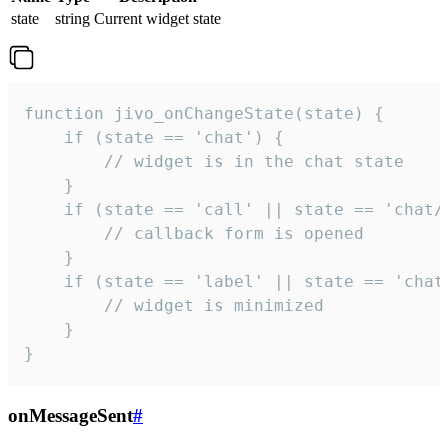
state
string
Current widget state
function jivo_onChangeState(state) {

    if (state == 'chat') {

        // widget is in the chat state

    }

    if (state == 'call' || state == 'chat/c
        // callback form is opened

    }

    if (state == 'label' || state == 'chat/
        // widget is minimized

    }

}
onMessageSent
#