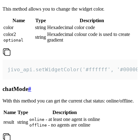
This method allows you to change the widget color.
Name
Type
Description
color
string
Hexadecimal color code
color2
Hexadecimal colour code is used to create
string
gradient
optional
jivo_api.setWidgetColor('#ffffff', '#00000
chatMode
#
With this method you can get the current chat status: online/offline.
Name
Type
Description
- at least one agent is online
online
result
string
- no agents are online
offline