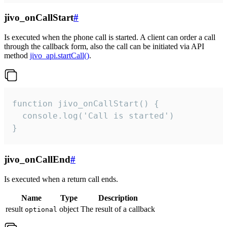
jivo_onCallStart
#
Is executed when the phone call is started. A client can order a call
through the callback form, also the call can be initiated via API
method
jivo_api.startCall()
.
function jivo_onCallStart() {

  console.log('Call is started')

}
jivo_onCallEnd
#
Is executed when a return call ends.
Name
Type
Description
result
object
The result of a callback
optional