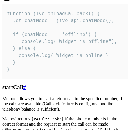
function jivo_onLoadCallback() {

  let chatMode = jivo_api.chatMode();

  if (chatMode === 'offline') {

     console.log("Widget is offline");

  } else {

    console.log('Widget is online')

  }

}
startCall
#
Method allows you to start a return call to the specified number, if
the calls are available (Callback feature is configured and the
telephony balance is sufficient).
Method returns
if the phone number is in the
{result: 'ok'}
correct format and the request to start the call can be made.
Otherwise it returns
{result: 'fail', reason: 'Callback