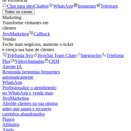
de excelência
Chat para sites
Chatbot
WhatsApp
Instagram
Telegram
Todos os canais
Marketing
Transforme visitantes em
clientes
JivoMarketing
Callback
Vendas
Feche mais negócios, aumente o ticket
e cresça sua base de clientes
Telefonia Jivo
Jivochat Team Chats
Integrações
Telefonia
Plus
Videochamadas
CRM
Agente IA
Responda perguntas frequentes
automaticamente
WhatsApp
Profissionalize o atendimento
no WhatsApp e venda mais
JivoMarketing
Aborde clientes na sua página
antes que saiam e recupere
carrinhos abandonados
Planos
Afiliados
Ajuda