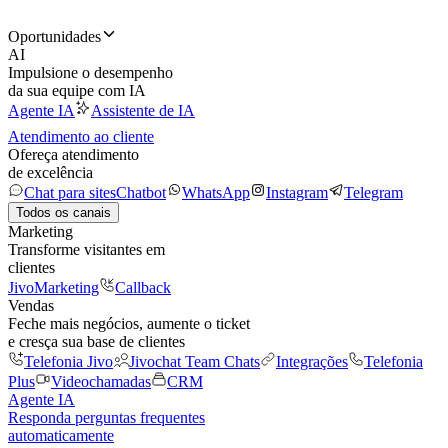
Oportunidades
AI
Impulsione o desempenho
da sua equipe com IA
Agente IA
Assistente de IA
Atendimento ao cliente
Ofereça atendimento
de excelência
Chat para sites
Chatbot
WhatsApp
Instagram
Telegram
Todos os canais
Marketing
Transforme visitantes em
clientes
JivoMarketing
Callback
Vendas
Feche mais negócios, aumente o ticket
e cresça sua base de clientes
Telefonia Jivo
Jivochat Team Chats
Integrações
Telefonia
Plus
Videochamadas
CRM
Agente IA
Responda perguntas frequentes
automaticamente