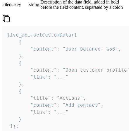
Description of the data field, added in bold
fileds.key
string
before the field content, separated by a colon
jivo_api.setCustomData([

    {

        "content": "User balance: $56",

    },

    {

        "content": "Open customer profile",
        "link": "..."

    },

    {

        "title": "Actions",

        "content": "Add contact",

        "link": "..."

    }

 ]);