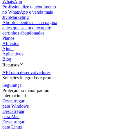
WhatsApp
Profissionalize o atendimento
no WhatsApp e venda mais
JivoMarketing
Aborde clientes na sua página
antes que saiam e recupere
carrinhos abandonados
Planos
Afiliados
Ajuda
Aplicativos
Blog
Recursos
API para desenvolvedores
Soluções integradas e prontas
Segurança
Proteção no maior padrão
internacional
Descarregar
para Windows
Descarregar
para Mac
Descarregar
para Linux