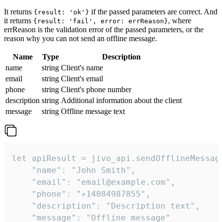
It returns
if the passed parameters are correct. And
{result: 'ok'}
it returns
, where
{result: 'fail', error: errReason}
errReason is the validation error of the passed parameters, or the
reason why you can not send an offline message.
Name
Type
Description
name
string
Client's name
email
string
Client's email
phone
string
Client's phone number
description
string
Additional information about the client
message
string
Offline message text
let apiResult = jivo_api.sendOfflineMessage
    "name": "John Smith",

    "email": "email@example.com",

    "phone": "+14084987855",

    "description": "Description text",

    "message": "Offline message"
