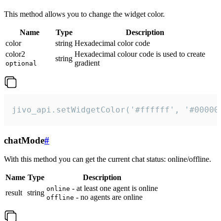
This method allows you to change the widget color.
Name
Type
Description
color
string
Hexadecimal color code
color2
Hexadecimal colour code is used to create
string
gradient
optional
jivo_api.setWidgetColor('#ffffff', '#00000
chatMode
#
With this method you can get the current chat status: online/offline.
Name
Type
Description
- at least one agent is online
online
result
string
- no agents are online
offline