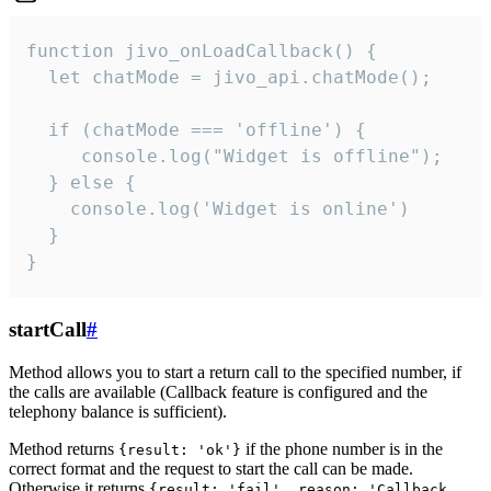
function jivo_onLoadCallback() {

  let chatMode = jivo_api.chatMode();

  if (chatMode === 'offline') {

     console.log("Widget is offline");

  } else {

    console.log('Widget is online')

  }

}
startCall
#
Method allows you to start a return call to the specified number, if
the calls are available (Callback feature is configured and the
telephony balance is sufficient).
Method returns
if the phone number is in the
{result: 'ok'}
correct format and the request to start the call can be made.
Otherwise it returns
{result: 'fail', reason: 'Callback