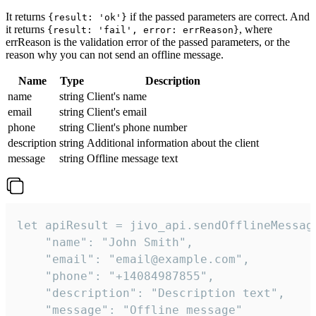
It returns
if the passed parameters are correct. And
{result: 'ok'}
it returns
, where
{result: 'fail', error: errReason}
errReason is the validation error of the passed parameters, or the
reason why you can not send an offline message.
Name
Type
Description
name
string
Client's name
email
string
Client's email
phone
string
Client's phone number
description
string
Additional information about the client
message
string
Offline message text
let apiResult = jivo_api.sendOfflineMessage
    "name": "John Smith",

    "email": "email@example.com",

    "phone": "+14084987855",

    "description": "Description text",

    "message": "Offline message"
