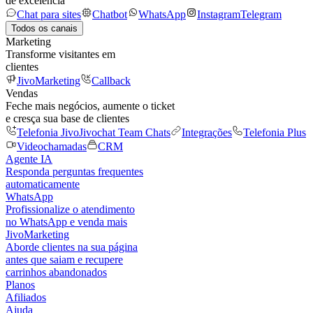
de excelência
Chat para sites
Chatbot
WhatsApp
Instagram
Telegram
Todos os canais
Marketing
Transforme visitantes em
clientes
JivoMarketing
Callback
Vendas
Feche mais negócios, aumente o ticket
e cresça sua base de clientes
Telefonia Jivo
Jivochat Team Chats
Integrações
Telefonia Plus
Videochamadas
CRM
Agente IA
Responda perguntas frequentes
automaticamente
WhatsApp
Profissionalize o atendimento
no WhatsApp e venda mais
JivoMarketing
Aborde clientes na sua página
antes que saiam e recupere
carrinhos abandonados
Planos
Afiliados
Ajuda