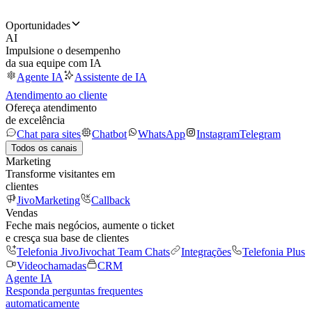
Oportunidades
AI
Impulsione o desempenho
da sua equipe com IA
Agente IA
Assistente de IA
Atendimento ao cliente
Ofereça atendimento
de excelência
Chat para sites
Chatbot
WhatsApp
Instagram
Telegram
Todos os canais
Marketing
Transforme visitantes em
clientes
JivoMarketing
Callback
Vendas
Feche mais negócios, aumente o ticket
e cresça sua base de clientes
Telefonia Jivo
Jivochat Team Chats
Integrações
Telefonia Plus
Videochamadas
CRM
Agente IA
Responda perguntas frequentes
automaticamente