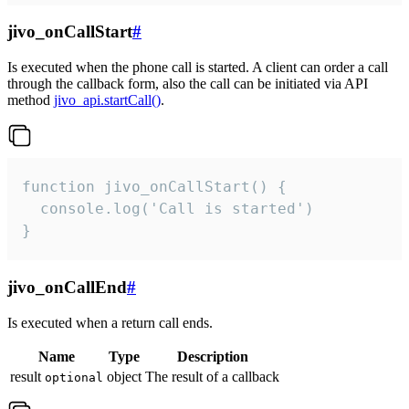
jivo_onCallStart
#
Is executed when the phone call is started. A client can order a call
through the callback form, also the call can be initiated via API
method
jivo_api.startCall()
.
function jivo_onCallStart() {

  console.log('Call is started')

}
jivo_onCallEnd
#
Is executed when a return call ends.
Name
Type
Description
result
object
The result of a callback
optional