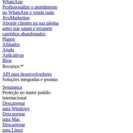
WhatsApp
Profissionalize o atendimento
no WhatsApp e venda mais
JivoMarketing
Aborde clientes na sua página
antes que saiam e recupere
carrinhos abandonados
Planos
Afiliados
Ajuda
Aplicativos
Blog
Recursos
API para desenvolvedores
Soluções integradas e prontas
Segurança
Proteção no maior padrão
internacional
Descarregar
para Windows
Descarregar
para Mac
Descarregar
para Linux