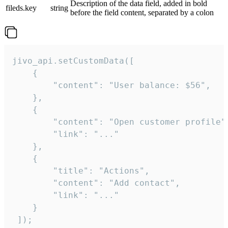
Description of the data field, added in bold
fileds.key
string
before the field content, separated by a colon
jivo_api.setCustomData([

    {

        "content": "User balance: $56",

    },

    {

        "content": "Open customer profile",
        "link": "..."

    },

    {

        "title": "Actions",

        "content": "Add contact",

        "link": "..."

    }

 ]);