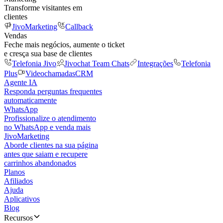
Transforme visitantes em
clientes
JivoMarketing
Callback
Vendas
Feche mais negócios, aumente o ticket
e cresça sua base de clientes
Telefonia Jivo
Jivochat Team Chats
Integrações
Telefonia
Plus
Videochamadas
CRM
Agente IA
Responda perguntas frequentes
automaticamente
WhatsApp
Profissionalize o atendimento
no WhatsApp e venda mais
JivoMarketing
Aborde clientes na sua página
antes que saiam e recupere
carrinhos abandonados
Planos
Afiliados
Ajuda
Aplicativos
Blog
Recursos