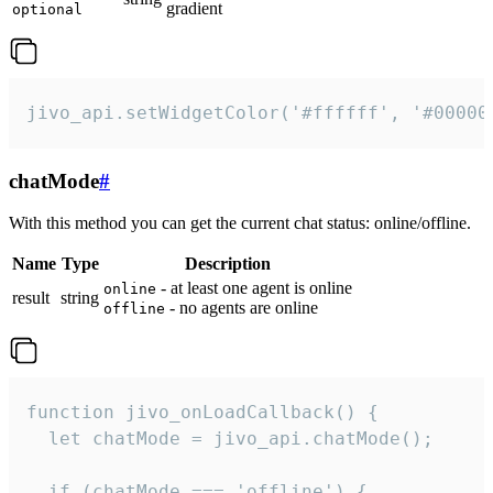
gradient
optional
jivo_api.setWidgetColor('#ffffff', '#00000
chatMode
#
With this method you can get the current chat status: online/offline.
Name
Type
Description
- at least one agent is online
online
result
string
- no agents are online
offline
function jivo_onLoadCallback() {

  let chatMode = jivo_api.chatMode();

  if (chatMode === 'offline') {
