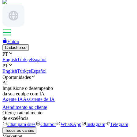
Entrar
Cadastre-se
PT
English
Türkçe
Español
PT
English
Türkçe
Español
Oportunidades
AI
Impulsione o desempenho
da sua equipe com IA
Agente IA
Assistente de IA
Atendimento ao cliente
Ofereça atendimento
de excelência
Chat para sites
Chatbot
WhatsApp
Instagram
Telegram
Todos os canais
Marketing