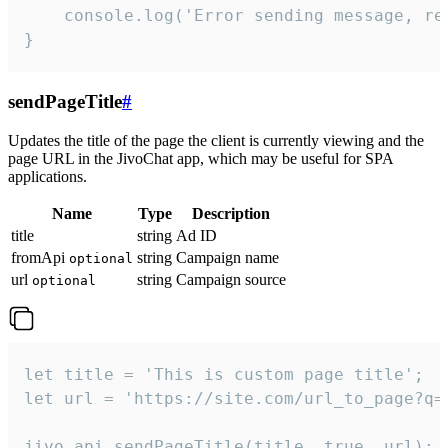
    console.log('Error sending message, rea
}
sendPageTitle
#
Updates the title of the page the client is currently viewing and the
page URL in the JivoChat app, which may be useful for SPA
applications.
Name
Type
Description
title
string
Ad ID
fromApi
string
Campaign name
optional
url
string
Campaign source
optional
let title = 'This is custom page title';

let url = 'https://site.com/url_to_page?q=p
jivo_api.sendPageTitle(title, true, url);