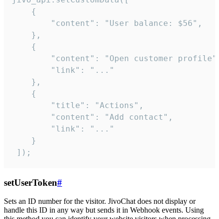
    {

        "content": "User balance: $56",

    },

    {

        "content": "Open customer profile",
        "link": "..."

    },

    {

        "title": "Actions",

        "content": "Add contact",

        "link": "..."

    }

 ]);
setUserToken
#
Sets an ID number for the visitor. JivoChat does not display or
handle this ID in any way but sends it in Webhook events. Using
this method you can identify your website visitors when processing