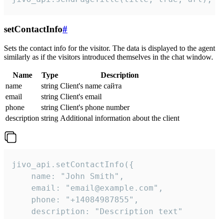
setContactInfo
#
Sets the contact info for the visitor. The data is displayed to the agent
similarly as if the visitors introduced themselves in the chat window.
Name
Type
Description
name
string
Client's name сайта
email
string
Client's email
phone
string
Client's phone number
description
string
Additional information about the client
jivo_api.setContactInfo({

    name: "John Smith",

    email: "email@example.com",

    phone: "+14084987855",

    description: "Description text"
