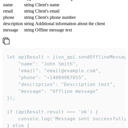
name
string
Client's name
email
string
Client's email
phone
string
Client's phone number
description
string
Additional information about the client
message
string
Offline message text
let apiResult = jivo_api.sendOfflineMessage
    "name": "John Smith",

    "email": "email@example.com",

    "phone": "+14084987855",

    "description": "Description text",

    "message": "Offline message"

});

if (apiResult.result === 'ok') {

    console.log('Message sent successfully'
} else {
