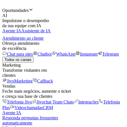
Oportunidades
AI
Impulsione o desempenho
da sua equipe com IA
Agente IA
Assistente de IA
Atendimento ao cliente
Ofereça atendimento
de excelência
Chat para sites
Chatbot
WhatsApp
Instagram
Telegram
Todos os canais
Marketing
Transforme visitantes em
clientes
JivoMarketing
Callback
Vendas
Feche mais negócios, aumente o ticket
e cresça sua base de clientes
Telefonia Jivo
Jivochat Team Chats
Integrações
Telefonia
Plus
Videochamadas
CRM
Agente IA
Responda perguntas frequentes
automaticamente