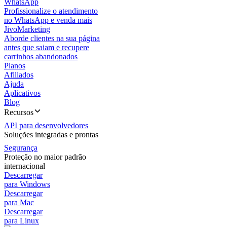
WhatsApp
Profissionalize o atendimento
no WhatsApp e venda mais
JivoMarketing
Aborde clientes na sua página
antes que saiam e recupere
carrinhos abandonados
Planos
Afiliados
Ajuda
Aplicativos
Blog
Recursos
API para desenvolvedores
Soluções integradas e prontas
Segurança
Proteção no maior padrão
internacional
Descarregar
para Windows
Descarregar
para Mac
Descarregar
para Linux