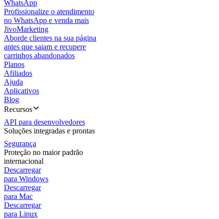
WhatsApp
Profissionalize o atendimento
no WhatsApp e venda mais
JivoMarketing
Aborde clientes na sua página
antes que saiam e recupere
carrinhos abandonados
Planos
Afiliados
Ajuda
Aplicativos
Blog
Recursos
API para desenvolvedores
Soluções integradas e prontas
Segurança
Proteção no maior padrão
internacional
Descarregar
para Windows
Descarregar
para Mac
Descarregar
para Linux