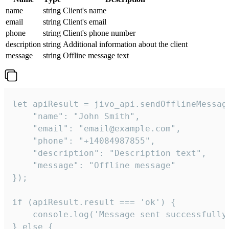
name
string
Client's name
email
string
Client's email
phone
string
Client's phone number
description
string
Additional information about the client
message
string
Offline message text
let apiResult = jivo_api.sendOfflineMessage
    "name": "John Smith",

    "email": "email@example.com",

    "phone": "+14084987855",

    "description": "Description text",

    "message": "Offline message"

});

if (apiResult.result === 'ok') {

    console.log('Message sent successfully'
} else {
