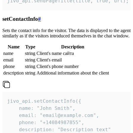
jivo_api.sendPageTitle(title, true, url);
setContactInfo
#
Sets the contact info for the visitor. The data is displayed to the agent
similarly as if the visitors introduced themselves in the chat window.
Name
Type
Description
name
string
Client's name сайта
email
string
Client's email
phone
string
Client's phone number
description
string
Additional information about the client
jivo_api.setContactInfo({

    name: "John Smith",

    email: "email@example.com",

    phone: "+14084987855",

    description: "Description text"
