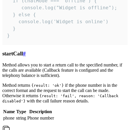
  if (chatMode === 'offline') {

     console.log("Widget is offline");

  } else {

    console.log('Widget is online')

  }

}
startCall
#
Method allows you to start a return call to the specified number, if
the calls are available (Callback feature is configured and the
telephony balance is sufficient).
Method returns
if the phone number is in the
{result: 'ok'}
correct format and the request to start the call can be made.
Otherwise it returns
{result: 'fail', reason: 'Callback
with the call failure reason details.
disabled'}
Name
Type
Description
phone
string
Phone number