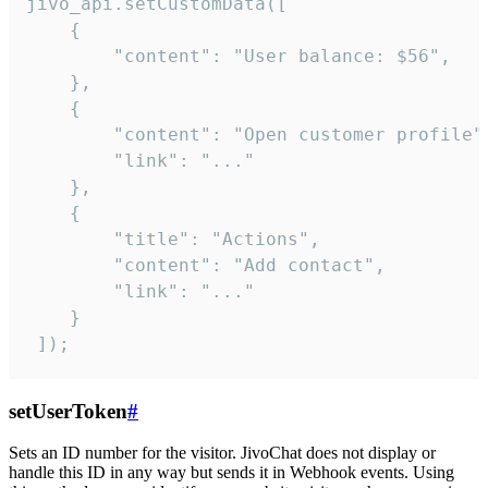
jivo_api.setCustomData([

    {

        "content": "User balance: $56",

    },

    {

        "content": "Open customer profile",
        "link": "..."

    },

    {

        "title": "Actions",

        "content": "Add contact",

        "link": "..."

    }

 ]);
setUserToken
#
Sets an ID number for the visitor. JivoChat does not display or
handle this ID in any way but sends it in Webhook events. Using