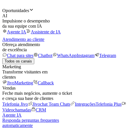
Oportunidades
AI
Impulsione o desempenho
da sua equipe com IA
Agente IA
Assistente de IA
Atendimento ao cliente
Ofereça atendimento
de excelência
Chat para sites
Chatbot
WhatsApp
Instagram
Telegram
Todos os canais
Marketing
Transforme visitantes em
clientes
JivoMarketing
Callback
Vendas
Feche mais negócios, aumente o ticket
e cresça sua base de clientes
Telefonia Jivo
Jivochat Team Chats
Integrações
Telefonia Plus
Videochamadas
CRM
Agente IA
Responda perguntas frequentes
automaticamente