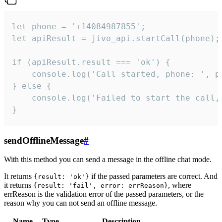
let phone = '+14084987855';

let apiResult = jivo_api.startCall(phone);

if (apiResult.result === 'ok') {

    console.log('Call started, phone: ', ph
} else {

    console.log('Failed to start the call,
}
sendOfflineMessage
#
With this method you can send a message in the offline chat mode.
It returns
if the passed parameters are correct. And
{result: 'ok'}
it returns
, where
{result: 'fail', error: errReason}
errReason is the validation error of the passed parameters, or the
reason why you can not send an offline message.
Name
Type
Description