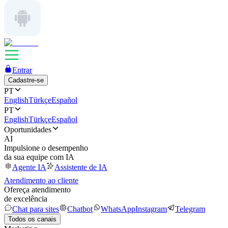
Entrar
Cadastre-se
PT
English
Türkçe
Español
PT
English
Türkçe
Español
Oportunidades
AI
Impulsione o desempenho
da sua equipe com IA
Agente IA
Assistente de IA
Atendimento ao cliente
Ofereça atendimento
de excelência
Chat para sites
Chatbot
WhatsApp
Instagram
Telegram
Todos os canais