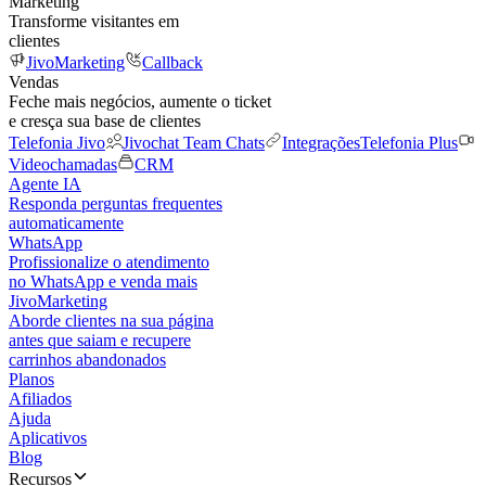
Marketing
Transforme visitantes em
clientes
JivoMarketing
Callback
Vendas
Feche mais negócios, aumente o ticket
e cresça sua base de clientes
Telefonia Jivo
Jivochat Team Chats
Integrações
Telefonia Plus
Videochamadas
CRM
Agente IA
Responda perguntas frequentes
automaticamente
WhatsApp
Profissionalize o atendimento
no WhatsApp e venda mais
JivoMarketing
Aborde clientes na sua página
antes que saiam e recupere
carrinhos abandonados
Planos
Afiliados
Ajuda
Aplicativos
Blog
Recursos