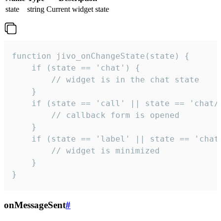
state
string
Current widget state
function jivo_onChangeState(state) {

    if (state == 'chat') {

        // widget is in the chat state

    }

    if (state == 'call' || state == 'chat/c
        // callback form is opened

    }

    if (state == 'label' || state == 'chat/
        // widget is minimized

    }

}
onMessageSent
#