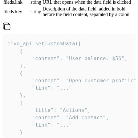
fileds.link
string
URL that opens when the data field is clicked
Description of the data field, added in bold
fileds.key
string
before the field content, separated by a colon
jivo_api.setCustomData([

    {

        "content": "User balance: $56",

    },

    {

        "content": "Open customer profile",
        "link": "..."

    },

    {

        "title": "Actions",

        "content": "Add contact",

        "link": "..."

    }
