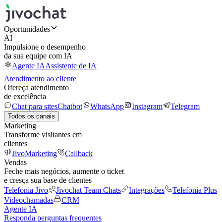
Oportunidades
AI
Impulsione o desempenho
da sua equipe com IA
Agente IA
Assistente de IA
Atendimento ao cliente
Ofereça atendimento
de excelência
Chat para sites
Chatbot
WhatsApp
Instagram
Telegram
Todos os canais
Marketing
Transforme visitantes em
clientes
JivoMarketing
Callback
Vendas
Feche mais negócios, aumente o ticket
e cresça sua base de clientes
Telefonia Jivo
Jivochat Team Chats
Integrações
Telefonia Plus
Videochamadas
CRM
Agente IA
Responda perguntas frequentes