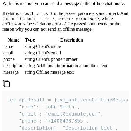
With this method you can send a message in the offline chat mode.
It returns
if the passed parameters are correct. And
{result: 'ok'}
it returns
, where
{result: 'fail', error: errReason}
errReason is the validation error of the passed parameters, or the
reason why you can not send an offline message.
Name
Type
Description
name
string
Client's name
email
string
Client's email
phone
string
Client's phone number
description
string
Additional information about the client
message
string
Offline message text
let apiResult = jivo_api.sendOfflineMessage
    "name": "John Smith",

    "email": "email@example.com",

    "phone": "+14084987855",

    "description": "Description text",
