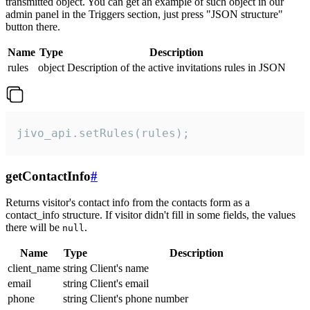
transmitted object. You can get an example of such object in our
admin panel in the Triggers section, just press "JSON structure"
button there.
Name
Type
Description
rules
object
Description of the active invitations rules in JSON
jivo_api.setRules(rules);
getContactInfo
#
Returns visitor's contact info from the contacts form as a
contact_info structure. If visitor didn't fill in some fields, the values
there will be
.
null
Name
Type
Description
client_name
string
Client's name
email
string
Client's email
phone
string
Client's phone number