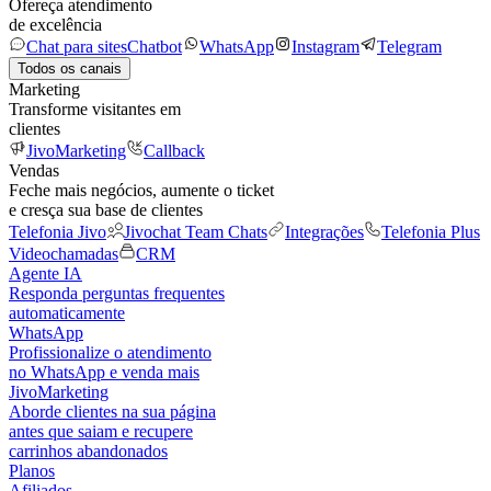
Ofereça atendimento
de excelência
Chat para sites
Chatbot
WhatsApp
Instagram
Telegram
Todos os canais
Marketing
Transforme visitantes em
clientes
JivoMarketing
Callback
Vendas
Feche mais negócios, aumente o ticket
e cresça sua base de clientes
Telefonia Jivo
Jivochat Team Chats
Integrações
Telefonia Plus
Videochamadas
CRM
Agente IA
Responda perguntas frequentes
automaticamente
WhatsApp
Profissionalize o atendimento
no WhatsApp e venda mais
JivoMarketing
Aborde clientes na sua página
antes que saiam e recupere
carrinhos abandonados
Planos
Afiliados