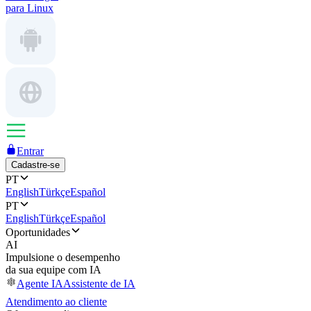
para Linux
Entrar
Cadastre-se
PT
English
Türkçe
Español
PT
English
Türkçe
Español
Oportunidades
AI
Impulsione o desempenho
da sua equipe com IA
Agente IA
Assistente de IA
Atendimento ao cliente