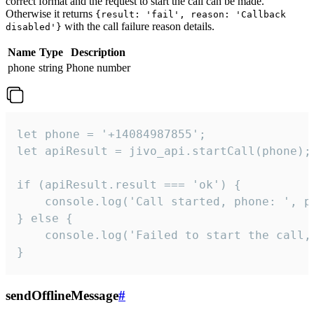
correct format and the request to start the call can be made.
Otherwise it returns
{result: 'fail', reason: 'Callback
with the call failure reason details.
disabled'}
Name
Type
Description
phone
string
Phone number
let phone = '+14084987855';

let apiResult = jivo_api.startCall(phone);

if (apiResult.result === 'ok') {

    console.log('Call started, phone: ', ph
} else {

    console.log('Failed to start the call,
}
sendOfflineMessage
#