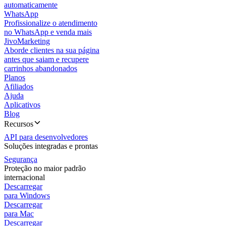
automaticamente
WhatsApp
Profissionalize o atendimento
no WhatsApp e venda mais
JivoMarketing
Aborde clientes na sua página
antes que saiam e recupere
carrinhos abandonados
Planos
Afiliados
Ajuda
Aplicativos
Blog
Recursos
API para desenvolvedores
Soluções integradas e prontas
Segurança
Proteção no maior padrão
internacional
Descarregar
para Windows
Descarregar
para Mac
Descarregar