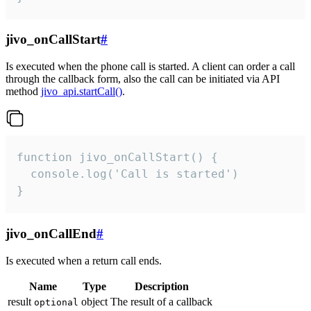
jivo_onCallStart
#
Is executed when the phone call is started. A client can order a call
through the callback form, also the call can be initiated via API
method
jivo_api.startCall()
.
function jivo_onCallStart() {

  console.log('Call is started')

}
jivo_onCallEnd
#
Is executed when a return call ends.
Name
Type
Description
result
object
The result of a callback
optional