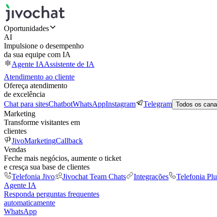
Oportunidades
AI
Impulsione o desempenho
da sua equipe com IA
Agente IA
Assistente de IA
Atendimento ao cliente
Ofereça atendimento
de excelência
Chat para sites
Chatbot
WhatsApp
Instagram
Telegram
Todos os cana
Marketing
Transforme visitantes em
clientes
JivoMarketing
Callback
Vendas
Feche mais negócios, aumente o ticket
e cresça sua base de clientes
Telefonia Jivo
Jivochat Team Chats
Integrações
Telefonia Plu
Agente IA
Responda perguntas frequentes
automaticamente
WhatsApp