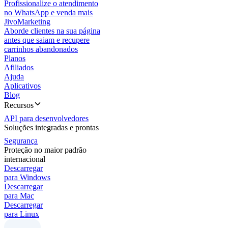
Profissionalize o atendimento
no WhatsApp e venda mais
JivoMarketing
Aborde clientes na sua página
antes que saiam e recupere
carrinhos abandonados
Planos
Afiliados
Ajuda
Aplicativos
Blog
Recursos
API para desenvolvedores
Soluções integradas e prontas
Segurança
Proteção no maior padrão
internacional
Descarregar
para Windows
Descarregar
para Mac
Descarregar
para Linux