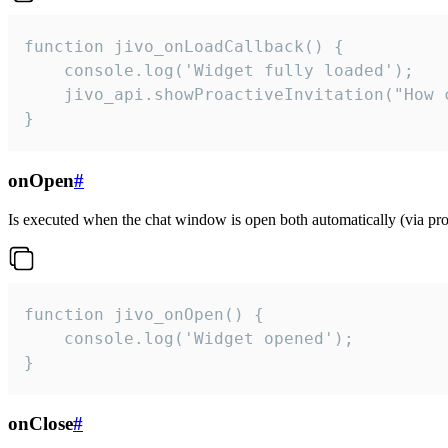
function jivo_onLoadCallback() {

    console.log('Widget fully loaded');

    jivo_api.showProactiveInvitation("How c
}
onOpen
#
Is executed when the chat window is open both automatically (via proa
function jivo_onOpen() {

    console.log('Widget opened');

}
onClose
#