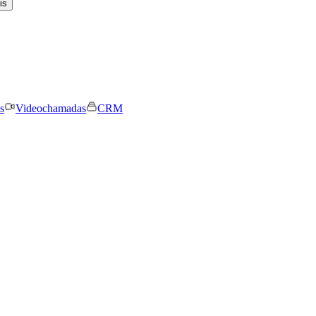
is
s
Videochamadas
CRM