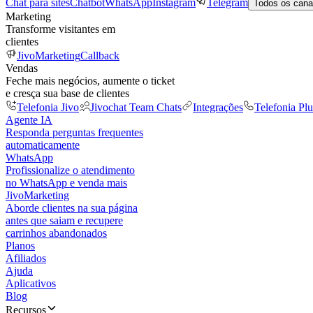
Chat para sites
Chatbot
WhatsApp
Instagram
Telegram
Todos os cana
Marketing
Transforme visitantes em
clientes
JivoMarketing
Callback
Vendas
Feche mais negócios, aumente o ticket
e cresça sua base de clientes
Telefonia Jivo
Jivochat Team Chats
Integrações
Telefonia Plu
Agente IA
Responda perguntas frequentes
automaticamente
WhatsApp
Profissionalize o atendimento
no WhatsApp e venda mais
JivoMarketing
Aborde clientes na sua página
antes que saiam e recupere
carrinhos abandonados
Planos
Afiliados
Ajuda
Aplicativos
Blog
Recursos