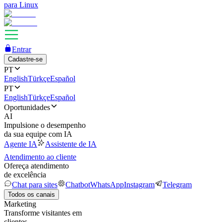
para Linux
Entrar
Cadastre-se
PT
English
Türkçe
Español
PT
English
Türkçe
Español
Oportunidades
AI
Impulsione o desempenho
da sua equipe com IA
Agente IA
Assistente de IA
Atendimento ao cliente
Ofereça atendimento
de excelência
Chat para sites
Chatbot
WhatsApp
Instagram
Telegram
Todos os canais
Marketing
Transforme visitantes em
clientes