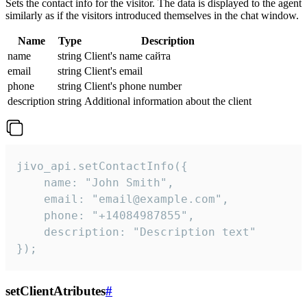
Sets the contact info for the visitor. The data is displayed to the agent
similarly as if the visitors introduced themselves in the chat window.
Name
Type
Description
name
string
Client's name сайта
email
string
Client's email
phone
string
Client's phone number
description
string
Additional information about the client
jivo_api.setContactInfo({

    name: "John Smith",

    email: "email@example.com",

    phone: "+14084987855",

    description: "Description text"

});
setClientAtributes
#