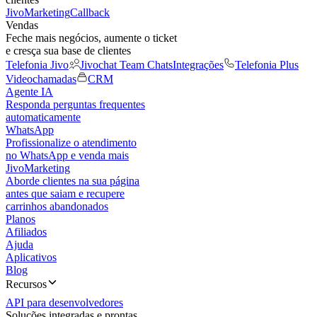
JivoMarketing
Callback
Vendas
Feche mais negócios, aumente o ticket
e cresça sua base de clientes
Telefonia Jivo
Jivochat Team Chats
Integrações
Telefonia Plus
Videochamadas
CRM
Agente IA
Responda perguntas frequentes
automaticamente
WhatsApp
Profissionalize o atendimento
no WhatsApp e venda mais
JivoMarketing
Aborde clientes na sua página
antes que saiam e recupere
carrinhos abandonados
Planos
Afiliados
Ajuda
Aplicativos
Blog
Recursos
API para desenvolvedores
Soluções integradas e prontas