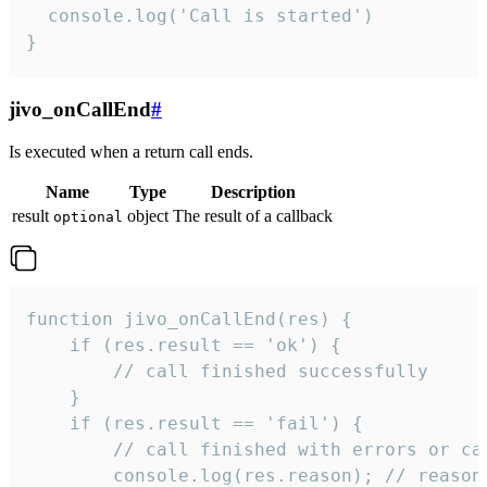
  console.log('Call is started')

}
jivo_onCallEnd
#
Is executed when a return call ends.
Name
Type
Description
result
object
The result of a callback
optional
function jivo_onCallEnd(res) {

    if (res.result == 'ok') {

        // call finished successfully

    }

    if (res.result == 'fail') {

        // call finished with errors or can
        console.log(res.reason); // reason 