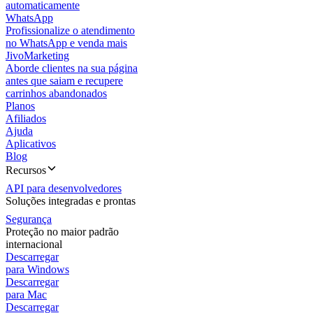
automaticamente
WhatsApp
Profissionalize o atendimento
no WhatsApp e venda mais
JivoMarketing
Aborde clientes na sua página
antes que saiam e recupere
carrinhos abandonados
Planos
Afiliados
Ajuda
Aplicativos
Blog
Recursos
API para desenvolvedores
Soluções integradas e prontas
Segurança
Proteção no maior padrão
internacional
Descarregar
para Windows
Descarregar
para Mac
Descarregar