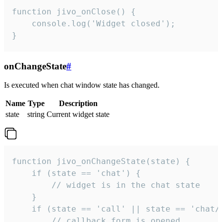
function jivo_onClose() {

    console.log('Widget closed');

}
onChangeState
#
Is executed when chat window state has changed.
Name
Type
Description
state
string
Current widget state
function jivo_onChangeState(state) {

    if (state == 'chat') {

        // widget is in the chat state

    }

    if (state == 'call' || state == 'chat/c
        // callback form is opened
