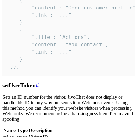
    {

        "content": "Open customer profile",
        "link": "..."

    },

    {

        "title": "Actions",

        "content": "Add contact",

        "link": "..."

    }

 ]);
setUserToken
#
Sets an ID number for the visitor. JivoChat does not display or
handle this ID in any way but sends it in Webhook events. Using
this method you can identify your website visitors when processing
Webhooks. We recommend using a hard-to-guess identifier to avoid
spoofing.
Name
Type
Description