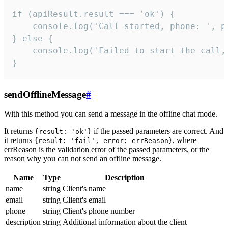
if (apiResult.result === 'ok') {

    console.log('Call started, phone: ', ph
} else {

    console.log('Failed to start the call,
}
sendOfflineMessage
#
With this method you can send a message in the offline chat mode.
It returns
if the passed parameters are correct. And
{result: 'ok'}
it returns
, where
{result: 'fail', error: errReason}
errReason is the validation error of the passed parameters, or the
reason why you can not send an offline message.
Name
Type
Description
name
string
Client's name
email
string
Client's email
phone
string
Client's phone number
description
string
Additional information about the client