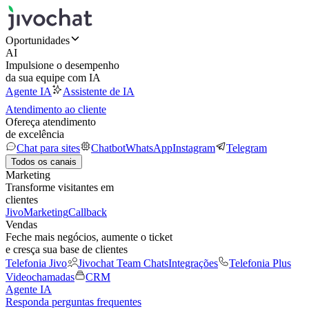
Oportunidades
AI
Impulsione o desempenho
da sua equipe com IA
Agente IA
Assistente de IA
Atendimento ao cliente
Ofereça atendimento
de excelência
Chat para sites
Chatbot
WhatsApp
Instagram
Telegram
Todos os canais
Marketing
Transforme visitantes em
clientes
JivoMarketing
Callback
Vendas
Feche mais negócios, aumente o ticket
e cresça sua base de clientes
Telefonia Jivo
Jivochat Team Chats
Integrações
Telefonia Plus
Videochamadas
CRM
Agente IA
Responda perguntas frequentes