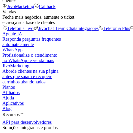
clientes
JivoMarketing
Callback
Vendas
Feche mais negócios, aumente o ticket
e cresça sua base de clientes
Telefonia Jivo
Jivochat Team Chats
Integrações
Telefonia Plus
Agente IA
Responda perguntas frequentes
automaticamente
WhatsApp
Profissionalize o atendimento
no WhatsApp e venda mais
JivoMarketing
Aborde clientes na sua página
antes que saiam e recupere
carrinhos abandonados
Planos
Afiliados
Ajuda
Aplicativos
Blog
Recursos
API para desenvolvedores
Soluções integradas e prontas