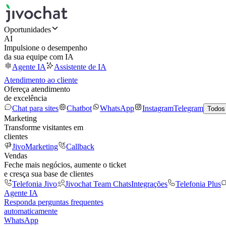
Oportunidades
AI
Impulsione o desempenho
da sua equipe com IA
Agente IA
Assistente de IA
Atendimento ao cliente
Ofereça atendimento
de excelência
Chat para sites
Chatbot
WhatsApp
Instagram
Telegram
Todos
Marketing
Transforme visitantes em
clientes
JivoMarketing
Callback
Vendas
Feche mais negócios, aumente o ticket
e cresça sua base de clientes
Telefonia Jivo
Jivochat Team Chats
Integrações
Telefonia Plus
Agente IA
Responda perguntas frequentes
automaticamente
WhatsApp