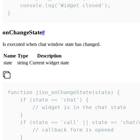
    console.log('Widget closed');

}
onChangeState
#
Is executed when chat window state has changed.
Name
Type
Description
state
string
Current widget state
function jivo_onChangeState(state) {

    if (state == 'chat') {

        // widget is in the chat state

    }

    if (state == 'call' || state == 'chat/c
        // callback form is opened

    }
