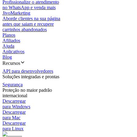
Profissionalize o atendimento
no WhatsApp e venda mais
JivoMarketing
Aborde clientes na sua página
antes que saiam e recupere
carrinhos abandonados
Planos
Afiliados
Ajuda
Aplicativos
Blog
Recursos
API para desenvolvedores
Soluções integradas e prontas
Segurança
Proteção no maior padrão
internacional
Descarregar
para Windows
Descarregar
para Mac
Descarregar
para Linux