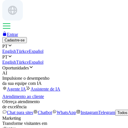
Entrar
Cadastre-se
PT
English
Türkçe
Español
PT
English
Türkçe
Español
Oportunidades
AI
Impulsione o desempenho
da sua equipe com IA
Agente IA
Assistente de IA
Atendimento ao cliente
Ofereça atendimento
de excelência
Chat para sites
Chatbot
WhatsApp
Instagram
Telegram
Todos
Marketing
Transforme visitantes em