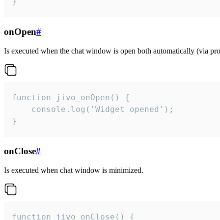
}
onOpen
#
Is executed when the chat window is open both automatically (via proa
function jivo_onOpen() {

    console.log('Widget opened');

}
onClose
#
Is executed when chat window is minimized.
function jivo_onClose() {
