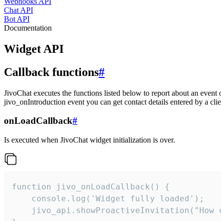
Webhooks API
Chat API
Bot API
Documentation
Widget API
Callback functions
#
JivoChat executes the functions listed below to report about an event 
jivo_onIntroduction event you can get contact details entered by a clie
onLoadCallback
#
Is executed when JivoChat widget initialization is over.
function jivo_onLoadCallback() {

    console.log('Widget fully loaded');

    jivo_api.showProactiveInvitation("How c