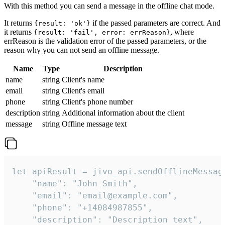
With this method you can send a message in the offline chat mode.
It returns
if the passed parameters are correct. And
{result: 'ok'}
it returns
, where
{result: 'fail', error: errReason}
errReason is the validation error of the passed parameters, or the
reason why you can not send an offline message.
Name
Type
Description
name
string
Client's name
email
string
Client's email
phone
string
Client's phone number
description
string
Additional information about the client
message
string
Offline message text
let apiResult = jivo_api.sendOfflineMessage
    "name": "John Smith",

    "email": "email@example.com",

    "phone": "+14084987855",

    "description": "Description text",
