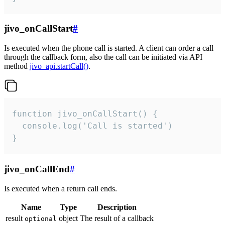
jivo_onCallStart
#
Is executed when the phone call is started. A client can order a call
through the callback form, also the call can be initiated via API
method
jivo_api.startCall()
.
function jivo_onCallStart() {

  console.log('Call is started')

}
jivo_onCallEnd
#
Is executed when a return call ends.
Name
Type
Description
result
object
The result of a callback
optional