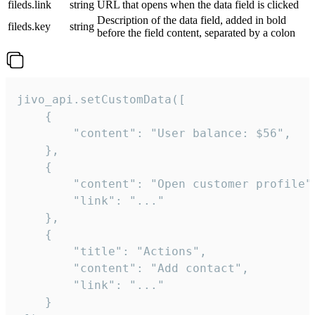
fileds.link
string
URL that opens when the data field is clicked
Description of the data field, added in bold
fileds.key
string
before the field content, separated by a colon
jivo_api.setCustomData([

    {

        "content": "User balance: $56",

    },

    {

        "content": "Open customer profile",
        "link": "..."

    },

    {

        "title": "Actions",

        "content": "Add contact",

        "link": "..."

    }
