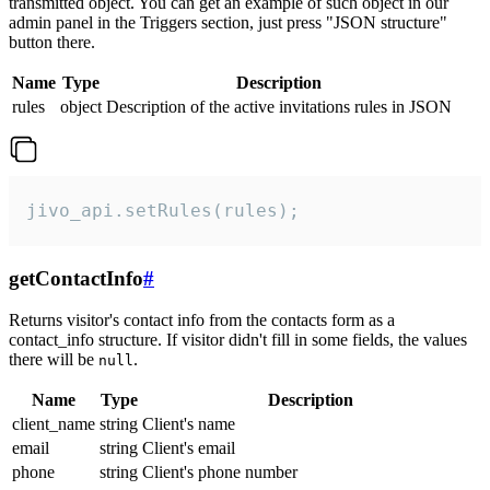
transmitted object. You can get an example of such object in our
admin panel in the Triggers section, just press "JSON structure"
button there.
Name
Type
Description
rules
object
Description of the active invitations rules in JSON
jivo_api.setRules(rules);
getContactInfo
#
Returns visitor's contact info from the contacts form as a
contact_info structure. If visitor didn't fill in some fields, the values
there will be
.
null
Name
Type
Description
client_name
string
Client's name
email
string
Client's email
phone
string
Client's phone number