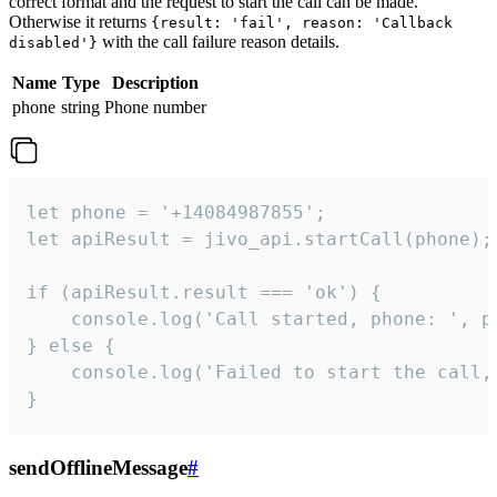
correct format and the request to start the call can be made.
Otherwise it returns
{result: 'fail', reason: 'Callback
with the call failure reason details.
disabled'}
Name
Type
Description
phone
string
Phone number
let phone = '+14084987855';

let apiResult = jivo_api.startCall(phone);

if (apiResult.result === 'ok') {

    console.log('Call started, phone: ', ph
} else {

    console.log('Failed to start the call,
}
sendOfflineMessage
#