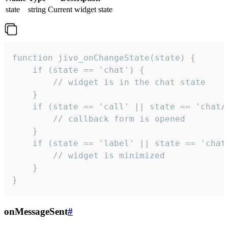
state
string
Current widget state
function jivo_onChangeState(state) {

    if (state == 'chat') {

        // widget is in the chat state

    }

    if (state == 'call' || state == 'chat/c
        // callback form is opened

    }

    if (state == 'label' || state == 'chat/
        // widget is minimized

    }

}
onMessageSent
#