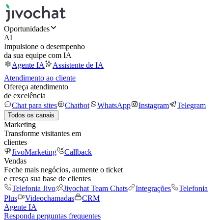
Oportunidades
AI
Impulsione o desempenho
da sua equipe com IA
Agente IA
Assistente de IA
Atendimento ao cliente
Ofereça atendimento
de excelência
Chat para sites
Chatbot
WhatsApp
Instagram
Telegram
Todos os canais
Marketing
Transforme visitantes em
clientes
JivoMarketing
Callback
Vendas
Feche mais negócios, aumente o ticket
e cresça sua base de clientes
Telefonia Jivo
Jivochat Team Chats
Integrações
Telefonia
Plus
Videochamadas
CRM
Agente IA
Responda perguntas frequentes