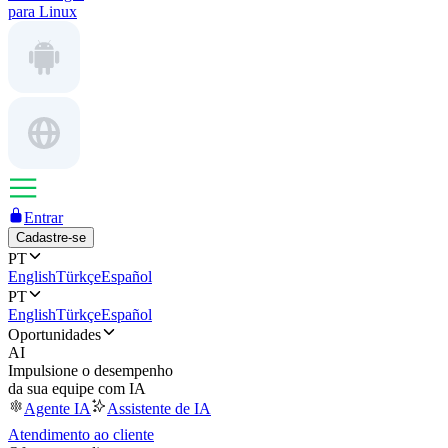
para Linux
Entrar
Cadastre-se
PT
English
Türkçe
Español
PT
English
Türkçe
Español
Oportunidades
AI
Impulsione o desempenho
da sua equipe com IA
Agente IA
Assistente de IA
Atendimento ao cliente