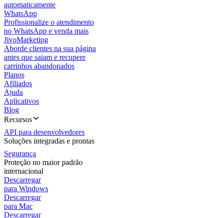
automaticamente
WhatsApp
Profissionalize o atendimento
no WhatsApp e venda mais
JivoMarketing
Aborde clientes na sua página
antes que saiam e recupere
carrinhos abandonados
Planos
Afiliados
Ajuda
Aplicativos
Blog
Recursos
API para desenvolvedores
Soluções integradas e prontas
Segurança
Proteção no maior padrão
internacional
Descarregar
para Windows
Descarregar
para Mac
Descarregar