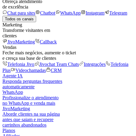
Ofereça atendimento
de excelência
Chat para sites
Chatbot
WhatsApp
Instagram
Telegram
Todos os canais
Marketing
Transforme visitantes em
clientes
JivoMarketing
Callback
Vendas
Feche mais negócios, aumente o ticket
e cresça sua base de clientes
Telefonia Jivo
Jivochat Team Chats
Integrações
Telefonia
Plus
Videochamadas
CRM
Agente IA
Responda perguntas frequentes
automaticamente
WhatsApp
Profissionalize o atendimento
no WhatsApp e venda mais
JivoMarketing
Aborde clientes na sua página
antes que saiam e recupere
carrinhos abandonados
Planos
Afiliados