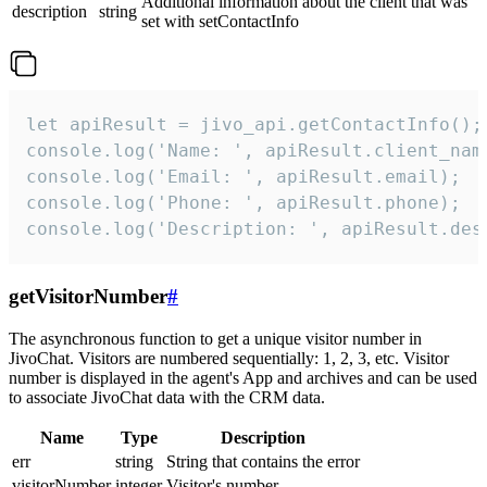
Additional information about the client that was
description
string
set with setContactInfo
let apiResult = jivo_api.getContactInfo();

console.log('Name: ', apiResult.client_name
console.log('Email: ', apiResult.email);

console.log('Phone: ', apiResult.phone);

console.log('Description: ', apiResult.des
getVisitorNumber
#
The asynchronous function to get a unique visitor number in
JivoChat. Visitors are numbered sequentially: 1, 2, 3, etc. Visitor
number is displayed in the agent's App and archives and can be used
to associate JivoChat data with the CRM data.
Name
Type
Description
err
string
String that contains the error
visitorNumber
integer
Visitor's number