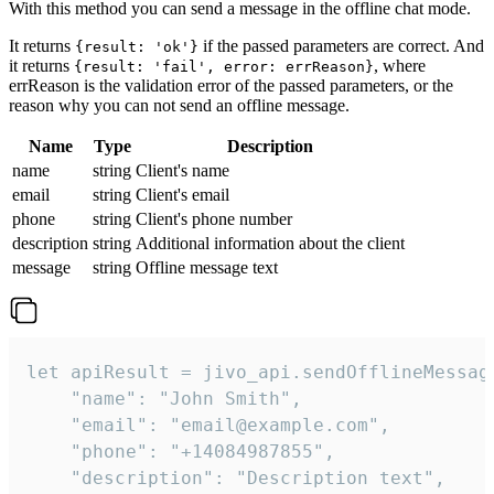
With this method you can send a message in the offline chat mode.
It returns
if the passed parameters are correct. And
{result: 'ok'}
it returns
, where
{result: 'fail', error: errReason}
errReason is the validation error of the passed parameters, or the
reason why you can not send an offline message.
Name
Type
Description
name
string
Client's name
email
string
Client's email
phone
string
Client's phone number
description
string
Additional information about the client
message
string
Offline message text
let apiResult = jivo_api.sendOfflineMessage
    "name": "John Smith",

    "email": "email@example.com",

    "phone": "+14084987855",

    "description": "Description text",
