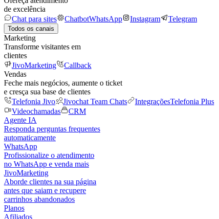
Ofereça atendimento
de excelência
Chat para sites
Chatbot
WhatsApp
Instagram
Telegram
Todos os canais
Marketing
Transforme visitantes em
clientes
JivoMarketing
Callback
Vendas
Feche mais negócios, aumente o ticket
e cresça sua base de clientes
Telefonia Jivo
Jivochat Team Chats
Integrações
Telefonia Plus
Videochamadas
CRM
Agente IA
Responda perguntas frequentes
automaticamente
WhatsApp
Profissionalize o atendimento
no WhatsApp e venda mais
JivoMarketing
Aborde clientes na sua página
antes que saiam e recupere
carrinhos abandonados
Planos
Afiliados