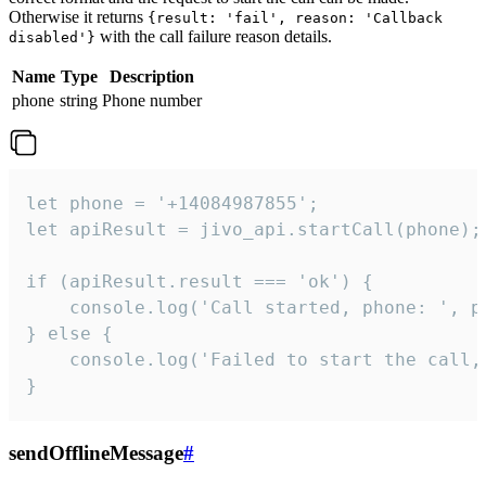
Otherwise it returns
{result: 'fail', reason: 'Callback
with the call failure reason details.
disabled'}
Name
Type
Description
phone
string
Phone number
let phone = '+14084987855';

let apiResult = jivo_api.startCall(phone);

if (apiResult.result === 'ok') {

    console.log('Call started, phone: ', ph
} else {

    console.log('Failed to start the call,
}
sendOfflineMessage
#