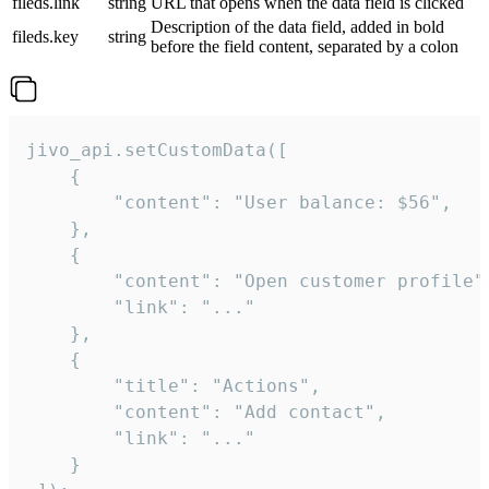
fileds.link
string
URL that opens when the data field is clicked
Description of the data field, added in bold
fileds.key
string
before the field content, separated by a colon
jivo_api.setCustomData([

    {

        "content": "User balance: $56",

    },

    {

        "content": "Open customer profile",
        "link": "..."

    },

    {

        "title": "Actions",

        "content": "Add contact",

        "link": "..."

    }
