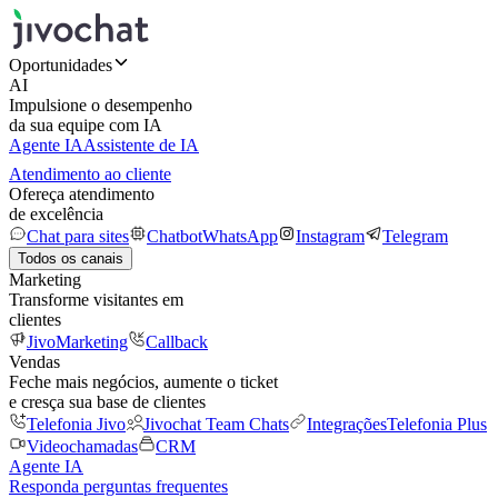
Oportunidades
AI
Impulsione o desempenho
da sua equipe com IA
Agente IA
Assistente de IA
Atendimento ao cliente
Ofereça atendimento
de excelência
Chat para sites
Chatbot
WhatsApp
Instagram
Telegram
Todos os canais
Marketing
Transforme visitantes em
clientes
JivoMarketing
Callback
Vendas
Feche mais negócios, aumente o ticket
e cresça sua base de clientes
Telefonia Jivo
Jivochat Team Chats
Integrações
Telefonia Plus
Videochamadas
CRM
Agente IA
Responda perguntas frequentes