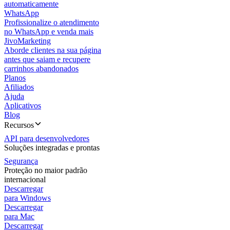
automaticamente
WhatsApp
Profissionalize o atendimento
no WhatsApp e venda mais
JivoMarketing
Aborde clientes na sua página
antes que saiam e recupere
carrinhos abandonados
Planos
Afiliados
Ajuda
Aplicativos
Blog
Recursos
API para desenvolvedores
Soluções integradas e prontas
Segurança
Proteção no maior padrão
internacional
Descarregar
para Windows
Descarregar
para Mac
Descarregar