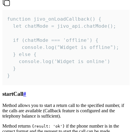
function jivo_onLoadCallback() {

  let chatMode = jivo_api.chatMode();

  if (chatMode === 'offline') {

     console.log("Widget is offline");

  } else {

    console.log('Widget is online')

  }

}
startCall
#
Method allows you to start a return call to the specified number, if
the calls are available (Callback feature is configured and the
telephony balance is sufficient).
Method returns
if the phone number is in the
{result: 'ok'}
correct format and the request to start the call can be made.