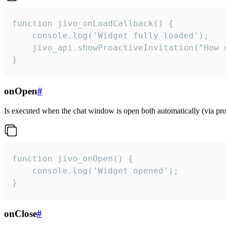
function jivo_onLoadCallback() {

    console.log('Widget fully loaded');

    jivo_api.showProactiveInvitation("How c
}
onOpen
#
Is executed when the chat window is open both automatically (via proa
function jivo_onOpen() {

    console.log('Widget opened');

}
onClose
#