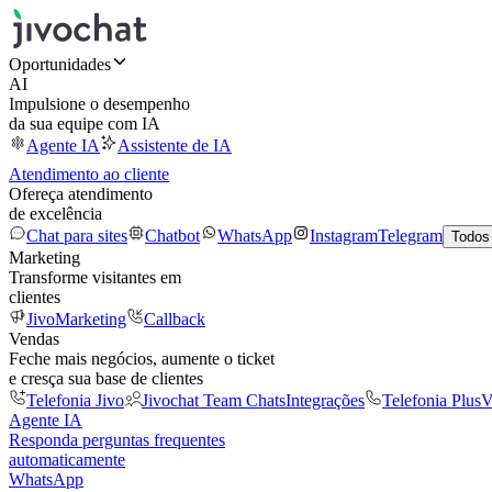
Oportunidades
AI
Impulsione o desempenho
da sua equipe com IA
Agente IA
Assistente de IA
Atendimento ao cliente
Ofereça atendimento
de excelência
Chat para sites
Chatbot
WhatsApp
Instagram
Telegram
Todos
Marketing
Transforme visitantes em
clientes
JivoMarketing
Callback
Vendas
Feche mais negócios, aumente o ticket
e cresça sua base de clientes
Telefonia Jivo
Jivochat Team Chats
Integrações
Telefonia Plus
V
Agente IA
Responda perguntas frequentes
automaticamente
WhatsApp