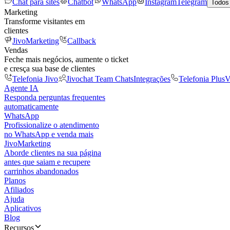
Chat para sites
Chatbot
WhatsApp
Instagram
Telegram
Todos
Marketing
Transforme visitantes em
clientes
JivoMarketing
Callback
Vendas
Feche mais negócios, aumente o ticket
e cresça sua base de clientes
Telefonia Jivo
Jivochat Team Chats
Integrações
Telefonia Plus
V
Agente IA
Responda perguntas frequentes
automaticamente
WhatsApp
Profissionalize o atendimento
no WhatsApp e venda mais
JivoMarketing
Aborde clientes na sua página
antes que saiam e recupere
carrinhos abandonados
Planos
Afiliados
Ajuda
Aplicativos
Blog
Recursos