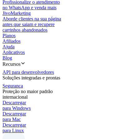
Profissionalize o atendimento
no WhatsApp e venda mais
JivoMarketing
Aborde clientes na sua página
antes que saiam e recupere
carrinhos abandonados
Planos
Afiliados
Ajuda
Aplicativos
Blog
Recursos
API para desenvolvedores
Soluções integradas e prontas
Segurança
Proteção no maior padrão
internacional
Descarregar
para Windows
Descarregar
para Mac
Descarregar
para Linux