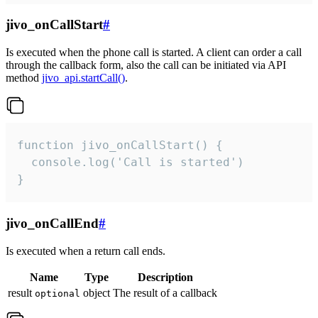
jivo_onCallStart
#
Is executed when the phone call is started. A client can order a call
through the callback form, also the call can be initiated via API
method
jivo_api.startCall()
.
function jivo_onCallStart() {

  console.log('Call is started')

}
jivo_onCallEnd
#
Is executed when a return call ends.
Name
Type
Description
result
object
The result of a callback
optional