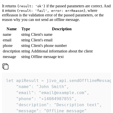
It returns
if the passed parameters are correct. And
{result: 'ok'}
it returns
, where
{result: 'fail', error: errReason}
errReason is the validation error of the passed parameters, or the
reason why you can not send an offline message.
Name
Type
Description
name
string
Client's name
email
string
Client's email
phone
string
Client's phone number
description
string
Additional information about the client
message
string
Offline message text
let apiResult = jivo_api.sendOfflineMessage
    "name": "John Smith",

    "email": "email@example.com",

    "phone": "+14084987855",

    "description": "Description text",

    "message": "Offline message"
