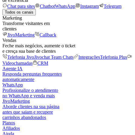
de excelência
Chat para sites
Chatbot
WhatsApp
Instagram
Telegram
Todos os canais
Marketing
Transforme visitantes em
clientes
JivoMarketing
Callback
Vendas
Feche mais negócios, aumente o ticket
e cresça sua base de clientes
Telefonia Jivo
Jivochat Team Chats
Integrações
Telefonia Plus
Videochamadas
CRM
Agente IA
Responda perguntas frequentes
automaticamente
WhatsApp
Profissionalize o atendimento
no WhatsApp e venda mais
JivoMarketing
Aborde clientes na sua página
antes que saiam e recupere
carrinhos abandonados
Planos
Afiliados
Ajuda