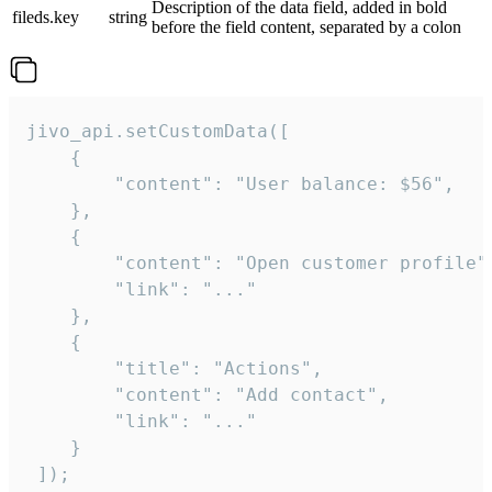
Description of the data field, added in bold
fileds.key
string
before the field content, separated by a colon
jivo_api.setCustomData([

    {

        "content": "User balance: $56",

    },

    {

        "content": "Open customer profile",
        "link": "..."

    },

    {

        "title": "Actions",

        "content": "Add contact",

        "link": "..."

    }

 ]);