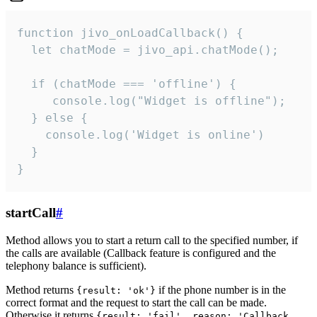
function jivo_onLoadCallback() {

  let chatMode = jivo_api.chatMode();

  if (chatMode === 'offline') {

     console.log("Widget is offline");

  } else {

    console.log('Widget is online')

  }

}
startCall
#
Method allows you to start a return call to the specified number, if
the calls are available (Callback feature is configured and the
telephony balance is sufficient).
Method returns
if the phone number is in the
{result: 'ok'}
correct format and the request to start the call can be made.
Otherwise it returns
{result: 'fail', reason: 'Callback