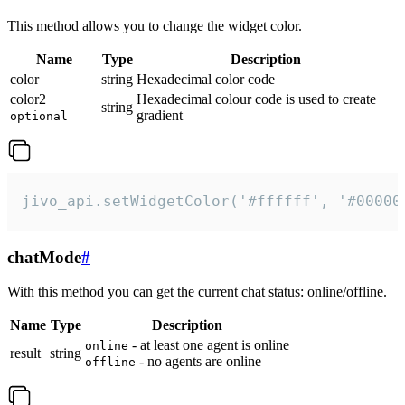
This method allows you to change the widget color.
Name
Type
Description
color
string
Hexadecimal color code
color2
Hexadecimal colour code is used to create
string
gradient
optional
jivo_api.setWidgetColor('#ffffff', '#00000
chatMode
#
With this method you can get the current chat status: online/offline.
Name
Type
Description
- at least one agent is online
online
result
string
- no agents are online
offline