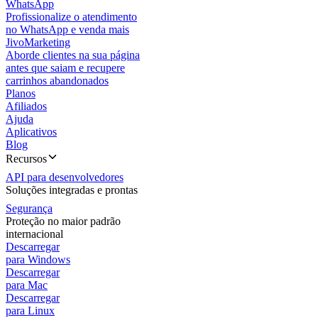
WhatsApp
Profissionalize o atendimento
no WhatsApp e venda mais
JivoMarketing
Aborde clientes na sua página
antes que saiam e recupere
carrinhos abandonados
Planos
Afiliados
Ajuda
Aplicativos
Blog
Recursos
API para desenvolvedores
Soluções integradas e prontas
Segurança
Proteção no maior padrão
internacional
Descarregar
para Windows
Descarregar
para Mac
Descarregar
para Linux