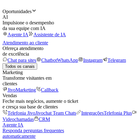
Oportunidades
AI
Impulsione o desempenho
da sua equipe com IA
Agente IA
Assistente de IA
Atendimento ao cliente
Ofereça atendimento
de excelência
Chat para sites
Chatbot
WhatsApp
Instagram
Telegram
Todos os canais
Marketing
Transforme visitantes em
clientes
JivoMarketing
Callback
Vendas
Feche mais negócios, aumente o ticket
e cresça sua base de clientes
Telefonia Jivo
Jivochat Team Chats
Integrações
Telefonia Plus
Videochamadas
CRM
Agente IA
Responda perguntas frequentes
automaticamente