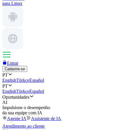
para Linux
Entrar
Cadastre-se
PT
English
Türkçe
Español
PT
English
Türkçe
Español
Oportunidades
AI
Impulsione o desempenho
da sua equipe com IA
Agente IA
Assistente de IA
Atendimento ao cliente