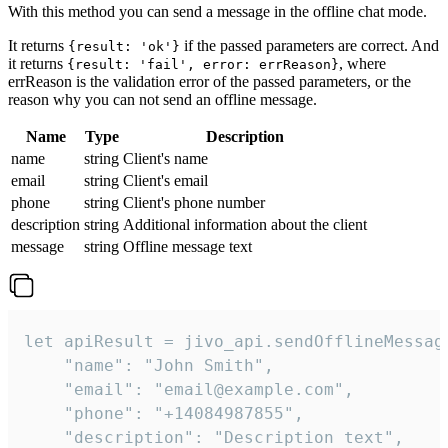
With this method you can send a message in the offline chat mode.
It returns
if the passed parameters are correct. And
{result: 'ok'}
it returns
, where
{result: 'fail', error: errReason}
errReason is the validation error of the passed parameters, or the
reason why you can not send an offline message.
Name
Type
Description
name
string
Client's name
email
string
Client's email
phone
string
Client's phone number
description
string
Additional information about the client
message
string
Offline message text
let apiResult = jivo_api.sendOfflineMessage
    "name": "John Smith",

    "email": "email@example.com",

    "phone": "+14084987855",

    "description": "Description text",
