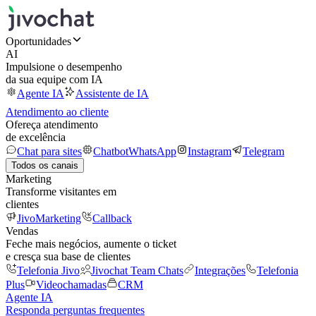
Oportunidades
AI
Impulsione o desempenho
da sua equipe com IA
Agente IA
Assistente de IA
Atendimento ao cliente
Ofereça atendimento
de excelência
Chat para sites
Chatbot
WhatsApp
Instagram
Telegram
Todos os canais
Marketing
Transforme visitantes em
clientes
JivoMarketing
Callback
Vendas
Feche mais negócios, aumente o ticket
e cresça sua base de clientes
Telefonia Jivo
Jivochat Team Chats
Integrações
Telefonia
Plus
Videochamadas
CRM
Agente IA
Responda perguntas frequentes