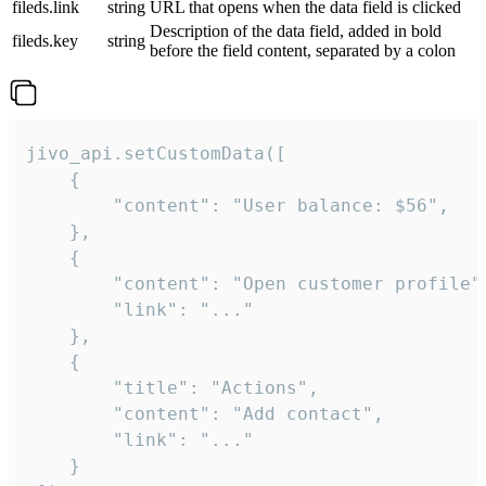
fileds.link
string
URL that opens when the data field is clicked
Description of the data field, added in bold
fileds.key
string
before the field content, separated by a colon
jivo_api.setCustomData([

    {

        "content": "User balance: $56",

    },

    {

        "content": "Open customer profile",
        "link": "..."

    },

    {

        "title": "Actions",

        "content": "Add contact",

        "link": "..."

    }
