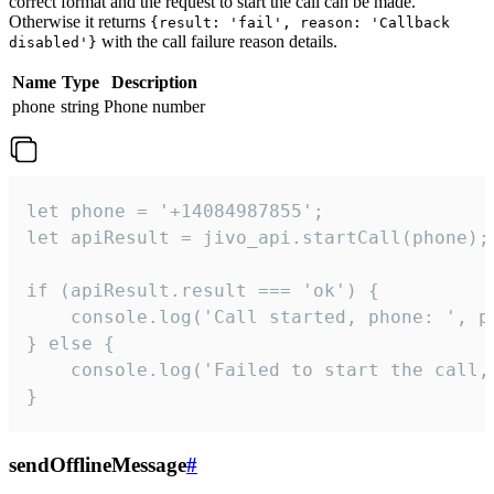
correct format and the request to start the call can be made.
Otherwise it returns
{result: 'fail', reason: 'Callback
with the call failure reason details.
disabled'}
Name
Type
Description
phone
string
Phone number
let phone = '+14084987855';

let apiResult = jivo_api.startCall(phone);

if (apiResult.result === 'ok') {

    console.log('Call started, phone: ', ph
} else {

    console.log('Failed to start the call,
}
sendOfflineMessage
#