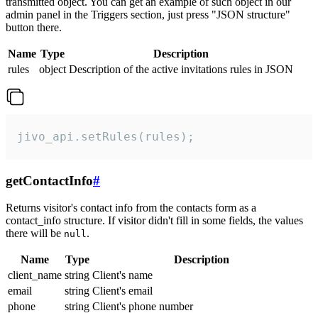
transmitted object. You can get an example of such object in our
admin panel in the Triggers section, just press "JSON structure"
button there.
Name
Type
Description
rules
object
Description of the active invitations rules in JSON
jivo_api.setRules(rules);
getContactInfo
#
Returns visitor's contact info from the contacts form as a
contact_info structure. If visitor didn't fill in some fields, the values
there will be
.
null
Name
Type
Description
client_name
string
Client's name
email
string
Client's email
phone
string
Client's phone number