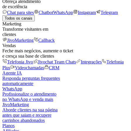
Ofereça atendimento
de excelência
Chat para sites
Chatbot
WhatsApp
Instagram
Telegram
Todos os canais
Marketing
Transforme visitantes em
clientes
JivoMarketing
Callback
Vendas
Feche mais negócios, aumente o ticket
e cresça sua base de clientes
Telefonia Jivo
Jivochat Team Chats
Integrações
Telefonia
Plus
Videochamadas
CRM
Agente IA
Responda perguntas frequentes
automaticamente
WhatsApp
Profissionalize o atendimento
no WhatsApp e venda mais
JivoMarketing
Aborde clientes na sua página
antes que saiam e recupere
carrinhos abandonados
Planos
Afiliados