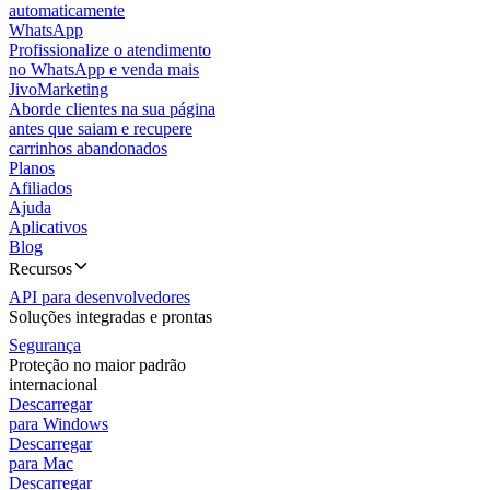
automaticamente
WhatsApp
Profissionalize o atendimento
no WhatsApp e venda mais
JivoMarketing
Aborde clientes na sua página
antes que saiam e recupere
carrinhos abandonados
Planos
Afiliados
Ajuda
Aplicativos
Blog
Recursos
API para desenvolvedores
Soluções integradas e prontas
Segurança
Proteção no maior padrão
internacional
Descarregar
para Windows
Descarregar
para Mac
Descarregar