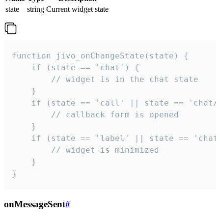
state
string
Current widget state
function jivo_onChangeState(state) {

    if (state == 'chat') {

        // widget is in the chat state

    }

    if (state == 'call' || state == 'chat/c
        // callback form is opened

    }

    if (state == 'label' || state == 'chat/
        // widget is minimized

    }

}
onMessageSent
#