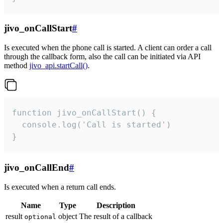
jivo_onCallStart
#
Is executed when the phone call is started. A client can order a call
through the callback form, also the call can be initiated via API
method
jivo_api.startCall()
.
function jivo_onCallStart() {

  console.log('Call is started')

}
jivo_onCallEnd
#
Is executed when a return call ends.
Name
Type
Description
result
object
The result of a callback
optional